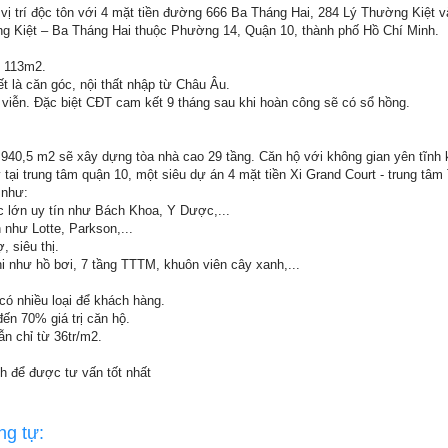
 vị trí độc tôn với 4 mặt tiền đường 666 Ba Tháng Hai, 284 Lý Thường Kiệt v
g Kiệt – Ba Tháng Hai thuộc Phường 14, Quận 10, thành phố Hồ Chí Minh.
 - 113m2.
ết là căn góc, nội thất nhập từ Châu Âu.
 viễn. Đặc biệt CĐT cam kết 9 tháng sau khi hoàn công sẽ có sổ hồng.
.940,5 m2 sẽ xây dựng tòa nhà cao 29 tầng. Căn hộ với không gian yên tĩnh 
y tại trung tâm quận 10, một siêu dự án 4 mặt tiền Xi Grand Court - trung tâ
̣ như:
học lớn uy tín như Bách Khoa, Y Dược,...
́n như Lotte, Parkson,...
ợ, siêu thị.
 nghi như hồ bơi, 7 tầng TTTM, khuôn viên cây xanh,...
́ nhiều loại để khách hàng.
n 70% giá trị căn hộ̣.
ẫn chỉ từ 36tr/m2.
 để được tư vấn tốt nhất
ng tự: