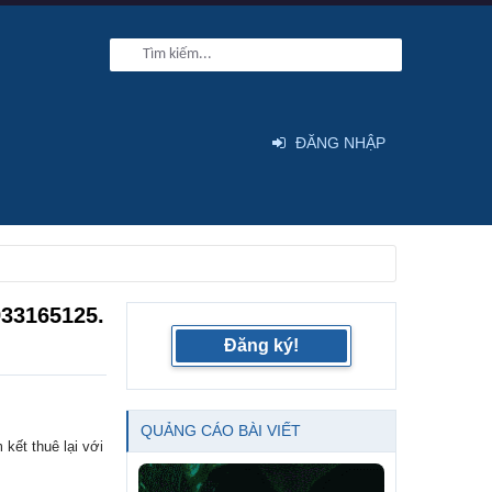
ĐĂNG NHẬP
933165125.
Đăng ký!
QUẢNG CÁO BÀI VIẾT
kết thuê lại với