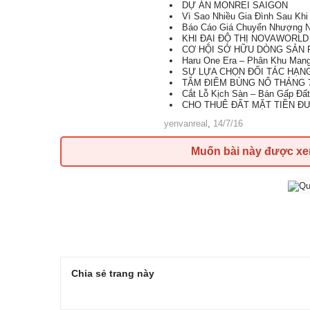
DỰ ÁN MONREI SAIGON
Vì Sao Nhiều Gia Đình Sau Kh
Báo Cáo Giá Chuyển Nhượng N
KHI ĐẠI ĐỘ THỊ NOVAWORLD
CƠ HỘI SỞ HỮU DÒNG SẢN P
Haru One Era – Phân Khu Mang 
SỰ LỰA CHỌN ĐỐI TÁC HẠNG A
TÂM ĐIỂM BÙNG NỔ THÁNG 7
Cắt Lỗ Kịch Sàn – Bán Gấp Đất 
CHO THUÊ ĐẤT MẶT TIỀN ĐƯ
yenvanreal
,
14/7/16
Muốn bài này được x
Chia sẻ trang này