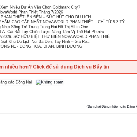
i Xem Nhiều Dự Án Vẫn Chọn Goldmark City?
ovaWorld Phan Thiết Tháng 7/2026
 PHAN THIẾTLÊN ĐÈN – SỨC HÚT CHO DU LỊCH
HẨM CAO CẤP NHẤT NOVAWORLD PHAN THIẾT – CHỈ TỪ 5.3 TỶ
Nhịp Sống Trẻ Trung Trong Đại Đô Thị All-in-One
: Cái Bắt Tay Chiến Lược Nâng Tầm Vị Thế Đạt Phước
/2026: SỞ HỮU BIỆT THỰ BIỂN NOVAWORLD PHAN THIẾT
Sát Khu Du Lịch Núi Bà Đen, Tây Ninh – Giá Rẻ...
ỜNG N1 - ĐÔNG HÒA, DĨ AN, BÌNH DƯƠNG
em nhiều hơn?
Click để sử dụng Dịch vụ Đẩy tin
(Bạn phải Đăng nhập hoặc Đăng ký đ