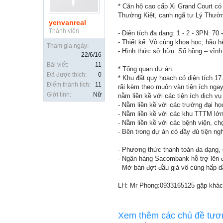
* Căn hộ cao cấp Xi Grand Court có
Thường Kiệt, cạnh ngã tư Lý Thườn
yenvanreal
Thành viên
- Diện tích đa dạng: 1 - 2 - 3PN: 70
- Thiết kế: Vô cùng khoa học, hầu h
Tham gia ngày:
- Hình thức sở hữu: Sổ hồng – vĩnh
22/6/16
Bài viết:
11
* Tổng quan dự án:
Đã được thích:
0
* Khu đất quy hoạch có diện tích 17
Điểm thành tích:
11
rãi kèm theo muôn vàn tiện ích nga
Giới tính:
Nữ
nằm liền kề với các tiện ích dịch vu
- Nằm liền kề với các trường đại 
- Nằm liền kề với các khu TTTM lơ
- Nằm liền kề với các bệnh viện, ch
- Bên trong dự án có đầy đủ tiện
- Phương thức thanh toán đa dạng, co
- Ngân hàng Sacombank hỗ trợ̣ lên đế
- Mở bán đợt đầu giá vô cùng hấp d
LH: Mr Phong:0933165125 gặp khách
Xem thêm các chủ đề tươ