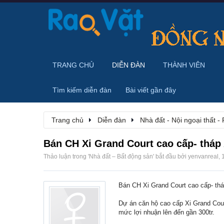
TRANG CHỦ
DIỄN ĐÀN
THÀNH VIÊN
Tìm kiếm diễn đàn
Bài viết gần đây
Trang chủ
Diễn đàn
Nhà đất - Nội ngoại thất - 
Bán CH Xi Grand Court cao cấp- tháp A
Thảo luận trong '
Nhà đất – Bất động sản
' bắt đầu bởi
yenvanreal
,
Bán CH Xi Grand Court cao cấp- tháp
Dự án căn hộ cao cấp Xi Grand Court
mức lợi nhuận lên đến gần 300tr.