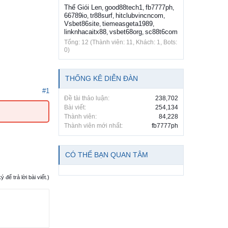
Thế Giói Len
good88tech1
fb7777ph
,
,
,
66789io
tr88surf
hitclubvincncom
,
,
,
Vsbet86site
tiemeasgeta1989
,
,
linknhacaitx88
vsbet68org
sc88t6com
,
,
Tổng: 12 (Thành viên: 11, Khách: 1, Bots:
0)
THỐNG KÊ DIỄN ĐÀN
#1
Đề tài thảo luận:
238,702
Bài viết:
254,134
Thành viên:
84,228
Thành viên mới nhất:
fb7777ph
CÓ THỂ BẠN QUAN TÂM
ể trả lời bài viết.)