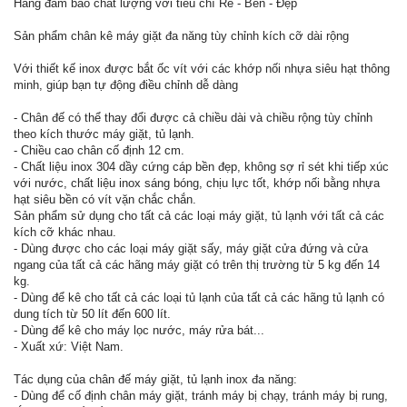
Hàng đảm bảo chất lượng với tiêu chí Rẻ - Bền - Đẹp
Sản phẩm chân kê máy giặt đa năng tùy chỉnh kích cỡ dài rộng
Với thiết kế inox được bắt ốc vít với các khớp nối nhựa siêu hạt thông
minh, giúp bạn tự động điều chỉnh dễ dàng
- Chân đế có thể thay đổi được cả chiều dài và chiều rộng tùy chỉnh
theo kích thước máy giặt, tủ lạnh.
- Chiều cao chân cố định 12 cm.
- Chất liệu inox 304 dầy cứng cáp bền đẹp, không sợ rỉ sét khi tiếp xúc
với nước, chất liệu inox sáng bóng, chịu lực tốt, khớp nối bằng nhựa
hạt siêu bền có vít vặn chắc chắn.
Sản phẩm sử dụng cho tất cả các loại máy giặt, tủ lạnh với tất cả các
kích cỡ khác nhau.
- Dùng được cho các loại máy giặt sấy, máy giặt cửa đứng và cửa
ngang của tất cả các hãng máy giặt có trên thị trường từ 5 kg đến 14
kg.
- Dùng để kê cho tất cả các loại tủ lạnh của tất cả các hãng tủ lạnh có
dung tích từ 50 lít đến 600 lít.
- Dùng để kê cho máy lọc nước, máy rửa bát...
- Xuất xứ: Việt Nam.
Tác dụng của chân đế máy giặt, tủ lạnh inox đa năng:
- Dùng để cố định chân máy giặt, tránh máy bị chạy, tránh máy bị rung,