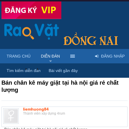
TRANG CHỦ
DIỄN ĐÀN
ĐĂNG NHẬP
Diễn đàn
...
Mua bán & sửa điện tử, điện lạnh
Tìm kiếm diễn đàn
Bài viết gần đây
Bán chân kê máy giặt tại hà nội giá rẻ chất
lượng
liemhuong84
Thành viên xây dựng 4rum