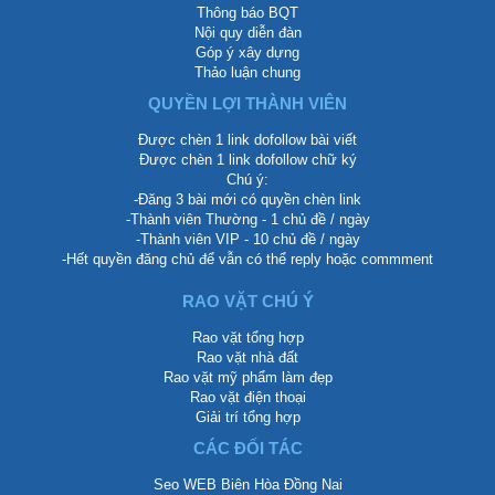
Thông báo BQT
Nội quy diễn đàn
Góp ý xây dựng
Thảo luận chung
QUYỀN LỢI THÀNH VIÊN
Được chèn 1 link dofollow bài viết
Được chèn 1 link dofollow chữ ký
Chú ý:
-Đăng 3 bài mới có quyền chèn link
-Thành viên Thường - 1 chủ đề / ngày
-Thành viên VIP - 10 chủ đề / ngày
-Hết quyền đăng chủ để vẫn có thể reply hoặc commment
RAO VẶT CHÚ Ý
Rao vặt tổng hợp
Rao vặt nhà đất
Rao vặt mỹ phẩm làm đẹp
Rao vặt điện thoại
Giải trí tổng hợp
CÁC ĐỐI TÁC
Seo WEB Biên Hòa Đồng Nai