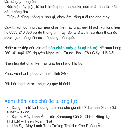
lắc và gây tiếng ồn.
- Bảo vệ máy giặt, tủ lạnh không bị dính nước, các chất bẩn từ mặt
đất, chống ẩm.
- Giúp đồ dùng không bị han gỉ, chạy êm, tăng tuổi thọ cho máy.
Quý khách có nhu cầu mua chân kê máy giặt, quý khách vui lòng liên
hệ 0989.240.350 và để thông tin máy, để lại địa chỉ, số điện thoại để
được giao hàng tận nơi sử dụng toàn quốc.
Hoặc trực tiếp đến địa chỉ
bán chân máy giặt tại hà nội
để mua hàng.
Đ/C: 41 ngõ 139 Nguyễn Ngọc Vũ - Trung Hòa - Cầu Giấy - Hà Nội
Nhận lắp đặt chân kê máy giặt tại nhà ở Hà Nội
Phục vụ nhanh phục vụ nhiệt tình 24/7
Rất hân hạnh được phục vụ quý khách!
Xem thêm các chủ đề tương tự:
Đang tìm tủ lạnh dung tích nhỏ cho gia đình? Tủ lạnh Sharp SJ-
X198V-DG có...
Đại Lý Máy Lạnh Âm Trần Samsung Giá Sỉ Chính Hãng Tại
TP.HCM – Thiên Ngân Phát
Lắp Đặt Máy Lạnh Treo Tường Toshiba Cho Phòng Ăn