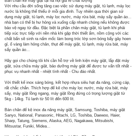
Bán chân kê máy giặt tại hà nội giá rẻ chất lượng
Với nhu cầu đời sống tăng cao việc sử dụng máy giặt, tủ lạnh, máy lọc
nước là không thể thiếu ở mỗi gia đình. Tuy nhiên qua thời gian sử
dụng máy giặt, tủ lạnh, máy lọc nước, máy rửa bát, máy sấy quần áo...
nhà bạn có thể bị hư hỏng và xuống cấp nhanh chóng nếu không được
bảo vệ ngay từ đầu. Đặc biệt là phần chân máy giặt, tủ lạnh khi phải
tiếp xúc trực tiếp với nền nhà khi gặp thời thiết ẩm, nồm cộng với các
chất bẩn sẽ sinh ra nấm mốc làm bong tróc lớp sơn bóng bẩy gây hoen
gỉ, ố vàng làm hỏng chân, thụt đế máy giặt, tủ lạnh, máy rửa bát, máy
sấy quần áo...
Hãy gọi cho chúng tôi khi cần hỗ trợ về linh kiện máy giặt, lắp đặt máy
giặt, sửa chữa máy giặt, bảo dưỡng máy giặt để được tư vấn tốt nhất -
phục vụ nhanh nhất - nhiệt tình nhất - Chu đáo nhất.
Với thiết kế inox sáng bóng, kết hợp nhựa siêu hạt đa năng, cứng cáp,
rất chắc chắn. Thích hợp để kê cho máy lọc nước, máy rửa bát, máy
sấy, máy giặt lồng ngang, máy giặt lồng đứng có trọng lượng giặt từ
5kg - 14kg. Tủ lạnh từ 50 lít đến 600 lít.
Bán chân đế kệ inox đa năng máy giặt, Samsung, Toshiba, máy giặt
Sanyo, National, Panasonic, Hitachi, LG, Toshiba, Daewoo, Haier,
Sharp, Tatung, Siemens, Alaska, AEG, Nagakawa, Mitsubishi,
Mitsustar, Funiki, Midea...