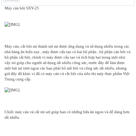
Máy cán bột SXY-25
Máy cán, cắt bột mì thành sợi mì được ứng dụng và sử dụng nhiều trong các
nhà hàng ăn hiện nay , máy được cấu tạo có hai bộ phận , bộ phận cán bột và
bộ phận cắt bột, chính vì máy được cấu tạo và tích hợp hai trong một như
vậy nó giúp cho người sử dụng rất nhiều công sức, trước đây để làm được
một bát mì tươi ngon các bạn phải bỏ mồ hôi và công sức rất nhiều, nhưng
giờ đây đã khác vì đã có máy cán và cắt bột của siêu thị máy thực phẩm Việt
Trung cung cấp.
Chiếc máy cán và cắt mì sợi giúp bạn có những bữa ăn ngon và dễ dàng hơn
rất nhiều.