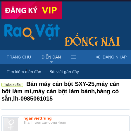
TRANG CHỦ
DIỄN ĐÀN
ĐĂNG NHẬP
Diễn đàn
...
Máy móc & thiết bị công nông nghiệp
Tìm kiếm diễn đàn
Bài viết gần đây
Bán máy cán bột SXY-25,máy cán
Toàn quốc
bột làm mì,máy cán bột làm bánh,hàng có
sẵn,lh-0985061015
nganviettrung
Thành viên xây dựng 4rum