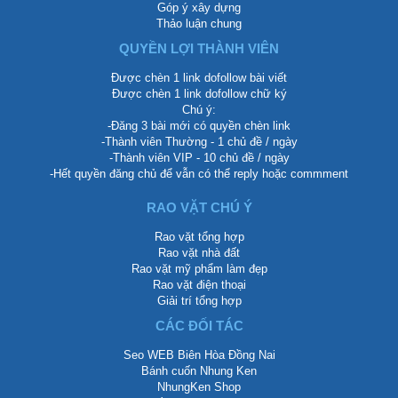
Góp ý xây dựng
Thảo luận chung
QUYỀN LỢI THÀNH VIÊN
Được chèn 1 link dofollow bài viết
Được chèn 1 link dofollow chữ ký
Chú ý:
-Đăng 3 bài mới có quyền chèn link
-Thành viên Thường - 1 chủ đề / ngày
-Thành viên VIP - 10 chủ đề / ngày
-Hết quyền đăng chủ để vẫn có thể reply hoặc commment
RAO VẶT CHÚ Ý
Rao vặt tổng hợp
Rao vặt nhà đất
Rao vặt mỹ phẩm làm đẹp
Rao vặt điện thoại
Giải trí tổng hợp
CÁC ĐỐI TÁC
Seo WEB Biên Hòa Đồng Nai
Bánh cuốn Nhung Ken
NhungKen Shop