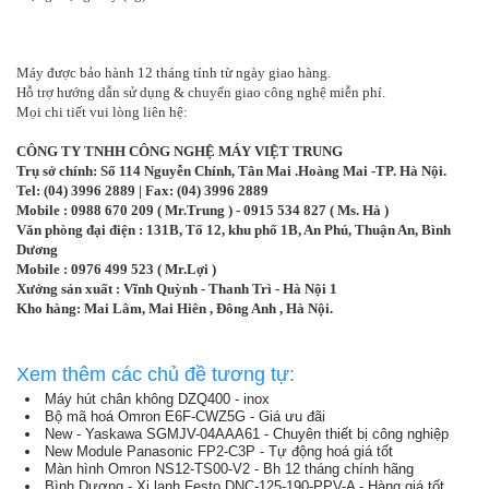
Máy được bảo hành 12 tháng tính từ ngày giao hàng.
Hỗ trợ hướng dẫn sử dụng & chuyển giao công nghệ miễn phí.
Mọi chi tiết vui lòng liên hệ:
CÔNG TY TNHH CÔNG NGHỆ MÁY VIỆT TRUNG
Trụ sở chính: Số 114 Nguyễn Chính, Tân Mai .Hoàng Mai -TP. Hà Nội.
Tel: (04) 3996 2889 | Fax: (04) 3996 2889
Mobile : 0988 670 209 ( Mr.Trung ) - 0915 534 827 ( Ms. Hà )
Văn phòng đại điện : 131B, Tổ 12, khu phố 1B, An Phú, Thuận An, Bình
Dương
Mobile : 0976 499 523 ( Mr.Lợi )
Xưởng sản xuất : Vĩnh Quỳnh - Thanh Trì - Hà Nội 1
Kho hàng: Mai Lâm, Mai Hiên , Đông Anh , Hà Nội.
Xem thêm các chủ đề tương tự:
Máy hút chân không DZQ400 - inox
Bộ mã hoá Omron E6F-CWZ5G - Giá ưu đãi
New - Yaskawa SGMJV-04AAA61 - Chuyên thiết bị công nghiệp
New Module Panasonic FP2-C3P - Tự động hoá giá tốt
Màn hình Omron NS12-TS00-V2 - Bh 12 tháng chính hãng
Bình Dương - Xi lanh Festo DNC-125-190-PPV-A - Hàng giá tốt