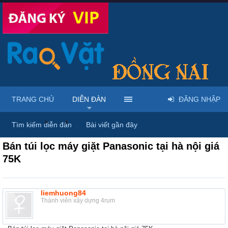
TRANG CHỦ
DIỄN ĐÀN
ĐĂNG NHẬP
Diễn đàn
...
Mua bán & sửa điện tử, điện lạnh
Tìm kiếm diễn đàn
Bài viết gần đây
Bán túi lọc máy giặt Panasonic tại hà nội giá
75K
liemhuong84
Thành viên xây dựng 4rum