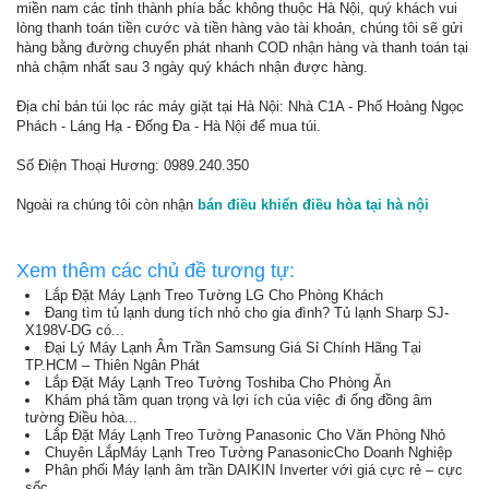
miền nam các tỉnh thành phía bắc không thuộc Hà Nội, quý khách vui
lòng thanh toán tiền cước và tiền hàng vào tài khoản, chúng tôi sẽ gửi
hàng bằng đường chuyển phát nhanh COD nhận hàng và thanh toán tại
nhà chậm nhất sau 3 ngày quý khách nhận được hàng.
Địa chỉ bán túi lọc rác máy giặt tại Hà Nội: Nhà C1A - Phố Hoàng Ngọc
Phách - Láng Hạ - Đống Đa - Hà Nội để mua túi.
Số Điện Thoại Hương: 0989.240.350
Ngoài ra chúng tôi còn nhận
bán điều khiển điều hòa tại hà nội
Xem thêm các chủ đề tương tự:
Lắp Đặt Máy Lạnh Treo Tường LG Cho Phòng Khách
Đang tìm tủ lạnh dung tích nhỏ cho gia đình? Tủ lạnh Sharp SJ-
X198V-DG có...
Đại Lý Máy Lạnh Âm Trần Samsung Giá Sỉ Chính Hãng Tại
TP.HCM – Thiên Ngân Phát
Lắp Đặt Máy Lạnh Treo Tường Toshiba Cho Phòng Ăn
Khám phá tầm quan trọng và lợi ích của việc đi ống đồng âm
tường Điều hòa...
Lắp Đặt Máy Lạnh Treo Tường Panasonic Cho Văn Phòng Nhỏ
Chuyên LắpMáy Lạnh Treo Tường PanasonicCho Doanh Nghiệp
Phân phối Máy lạnh âm trần DAIKIN Inverter với giá cực rẻ – cực
sốc