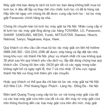
Máy giặt nhà bạn đang bị rách túi lưới lọc bạn đang không biết mua túi
lưới lọc ở đâu để lắp và thay thế cho chiếc lưới lọc cũ đã bị hỏng nát.
Hãy liên hệ ngay với chúng tôi để được cung cấp lưới lọc - túi lọc máy
giặt Panasonic chính hãng tại nhà.
Chúng tôi chuyên bán túi lưới lọc máy giặt tại Hà Nội. Nhận cung cấp sỉ
lẻ lưới lọc rác máy giặt lồng đứng các hãng TOSHIBA, LG, Panasonic,
SHARP, SAMSUNG, MEDIA, Funiki, MITSUSTAR, Daewoo, Hitachi,
National, Sanyo, Nagakawa, Aqua, Haier...
Quý khách có nhu cầu cần mua túi lọc rác máy giặt xin liên hệ hotline
0989.240.350 - 024.2241.1596 để được ship hàng và lắp đặt tận nhà
trong khu vực nội thành Hà Nội, phục vụ nhanh nhất chỉ sau không quá
30 phút sau khi quý khách yêu cầu dịch vụ, lắp đặt đúng chủng loại quý
khách cần. Chúng tôi làm việc 24/24 giờ tất cả các ngày trong tuần
không nghỉ kể cả ngày nghỉ lễ, thứ 7 và chủ nhật. Ở khu vực ngoại
thành Hà Nội vui lòng tính thêm phí vận chuyển.
Hoặc quý khách có thể qua địa chỉ bán túi lọc rác máy giặt tại Hà Nội:
410 Nhà C1A - Phố Hoàng Ngọc Phách - Láng Hạ - Đống Đa - Hà Nội.
Điện lạnh Quang Trung cung cấp túi lọc sơ vải trong máy giặt của tất
cả các loại máy giặt cửa trên của tất cả các đời máy từ máy giặt cửa
trên thông thường đến các loại máy giặt cửa trên đời mới, máy giặt