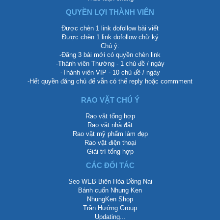
QUYỀN LỢI THÀNH VIÊN
Được chèn 1 link dofollow bài viết
Được chèn 1 link dofollow chữ ký
Chú ý:
-Đăng 3 bài mới có quyền chèn link
-Thành viên Thường - 1 chủ đề / ngày
-Thành viên VIP - 10 chủ đề / ngày
-Hết quyền đăng chủ để vẫn có thể reply hoặc commment
RAO VẶT CHÚ Ý
Rao vặt tổng hợp
Rao vặt nhà đất
Rao vặt mỹ phẩm làm đẹp
Rao vặt điện thoại
Giải trí tổng hợp
CÁC ĐỐI TÁC
Seo WEB Biên Hòa Đồng Nai
Bánh cuốn Nhung Ken
NhungKen Shop
Trần Hướng Group
Updating...