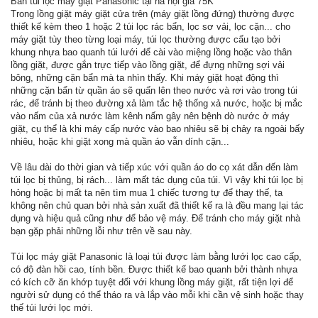
Bán túi lọc máy giặt Panasonic tại hà nội giá 75K
Trong lồng giặt máy giặt cửa trên (máy giặt lồng đứng) thường được
thiết kế kèm theo 1 hoặc 2 túi lọc rác bẩn, lọc sơ vải, lọc cặn... cho
máy giặt tùy theo từng loại máy, túi lọc thường được cấu tạo bởi
khung nhựa bao quanh túi lưới để cài vào miệng lồng hoặc vào thân
lồng giặt, được gắn trực tiếp vào lồng giặt, để đựng những sợi vải
bông, những cặn bẩn mà ta nhìn thấy. Khi máy giặt hoạt động thì
những cặn bẩn từ quần áo sẽ quấn lên theo nước và rơi vào trong túi
rác, để tránh bị theo đường xả làm tắc hệ thống xả nước, hoặc bị mắc
vào nấm của xả nước làm kênh nấm gây nên bệnh dò nước ở máy
giặt, cụ thể là khi máy cấp nước vào bao nhiêu sẽ bị chảy ra ngoài bấy
nhiêu, hoặc khi giặt xong mà quần áo vẫn dính cặn...
Về lâu dài do thời gian và tiếp xúc với quần áo do cọ xát dẫn đến làm
túi lọc bị thủng, bị rách... làm mất tác dụng của túi. Vì vậy khi túi lọc bị
hỏng hoặc bị mất ta nên tìm mua 1 chiếc tương tự để thay thế, ta
không nên chủ quan bởi nhà sản xuất đã thiết kế ra là đều mang lại tác
dụng và hiệu quả cũng như để bảo vệ máy. Để tránh cho máy giặt nhà
bạn gặp phải những lỗi như trên về sau này.
Túi lọc máy giặt Panasonic là loại túi được làm bằng lưới lọc cao cấp,
có độ đàn hồi cao, tính bền. Được thiết kế bao quanh bởi thành nhựa
có kích cỡ ăn khớp tuyệt đối với khung lồng máy giặt, rất tiện lợi để
người sử dụng có thể tháo ra và lắp vào mỗi khi cần vệ sinh hoặc thay
thế túi lưới lọc mới.