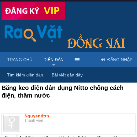
TRANG CHỦ
DIỄN ĐÀN
ĐĂNG NHẬP
Diễn đàn
...
Rao vặt tổng hợp - Uy tín - Miễn phí
Tìm kiếm diễn đàn
Bài viết gần đây
Băng keo điện dân dụng Nitto chống cách
điện, thấm nước
Nguyendttn
Thành viên