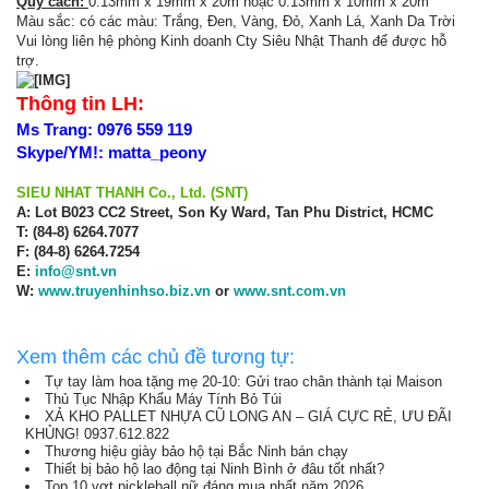
Quy cách:
0.13mm x 19mm x 20m hoặc 0.13mm x 10mm x 20m
Màu sắc: có các màu: Trắng, Đen, Vàng, Đỏ, Xanh Lá, Xanh Da Trời
Vui lòng liên hệ phòng Kinh doanh Cty Siêu Nhật Thanh để được hỗ
trợ.
Thông tin LH:
Ms Trang: 0976 559 119
Skype/YM!: matta_peony
SIEU NHAT THANH Co., Ltd. (SNT)
A: Lot B023 CC2 Street, Son Ky Ward, Tan Phu District, HCMC
T: (84-8) 6264.7077
F: (84-8) 6264.7254
E:
info@snt.vn
W:
www.truyenhinhso.biz.vn
or
www.snt.com.vn
Xem thêm các chủ đề tương tự:
Tự tay làm hoa tặng mẹ 20-10: Gửi trao chân thành tại Maison
Thủ Tục Nhập Khẩu Máy Tính Bỏ Túi
XẢ KHO PALLET NHỰA CŨ LONG AN – GIÁ CỰC RẺ, ƯU ĐÃI
KHỦNG! 0937.612.822
Thương hiệu giày bảo hộ tại Bắc Ninh bán chạy
Thiết bị bảo hộ lao động tại Ninh Bình ở đâu tốt nhất?
Top 10 vợt pickleball nữ đáng mua nhất năm 2026