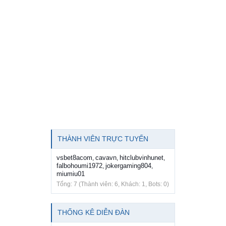
THÀNH VIÊN TRỰC TUYẾN
vsbet8acom
cavavn
hitclubvinhunet
,
,
,
falbohoumi1972
jokergaming804
,
,
miumiu01
Tổng: 7 (Thành viên: 6, Khách: 1, Bots: 0)
THỐNG KÊ DIỄN ĐÀN