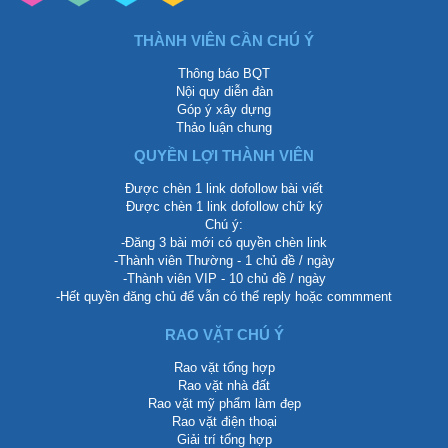
THÀNH VIÊN CẦN CHÚ Ý
Thông báo BQT
Nội quy diễn đàn
Góp ý xây dựng
Thảo luận chung
QUYỀN LỢI THÀNH VIÊN
Được chèn 1 link dofollow bài viết
Được chèn 1 link dofollow chữ ký
Chú ý:
-Đăng 3 bài mới có quyền chèn link
-Thành viên Thường - 1 chủ đề / ngày
-Thành viên VIP - 10 chủ đề / ngày
-Hết quyền đăng chủ để vẫn có thể reply hoặc commment
RAO VẶT CHÚ Ý
Rao vặt tổng hợp
Rao vặt nhà đất
Rao vặt mỹ phẩm làm đẹp
Rao vặt điện thoại
Giải trí tổng hợp