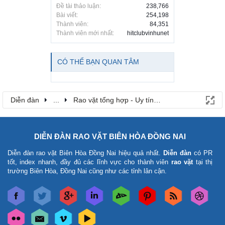
Đề tài thảo luận:
238,766
Bài viết:
254,198
Thành viên:
84,351
Thành viên mới nhất:
hitclubvinhunet
CÓ THỂ BẠN QUAN TÂM
Diễn đàn
...
Rao vặt tổng hợp - Uy tín - Miễn phí
DIỄN ĐÀN RAO VẶT BIÊN HÒA ĐỒNG NAI
Diễn đàn rao vặt Biên Hòa Đồng Nai
hiệu quả nhất.
Diễn đàn
có PR
tốt, index nhanh, đầy đủ các lĩnh vực cho thành viên
rao vặt
tại thị
trường Biên Hòa, Đồng Nai cũng như các tỉnh lân cận.