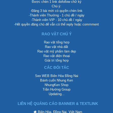
Được chèn 1 link dofollow chữ ký
Chú ý:
-Đăng 3 bài mới có quyền chèn link
-Thành viên Thường - 1 chủ đề / ngày
-Thành viên VIP - 10 chủ đề / ngày
-Hết quyền đăng chủ để vẫn có thể reply hoặc commment
RAO VẶT CHÚ Ý
Rao vặt tổng hợp
Rao vặt nhà đất
Rao vặt mỹ phẩm làm đẹp
Rao vặt điện thoại
Giải trí tổng hợp
CÁC ĐỐI TÁC
Seo WEB Biên Hòa Đồng Nai
Bánh cuốn Nhung Ken
NhungKen Shop
Trần Hướng Group
Updating...
LIÊN HỆ QUẢNG CÁO BANNER & TEXTLINK
Biên Hòa, Đồng Nai, Việt Nam