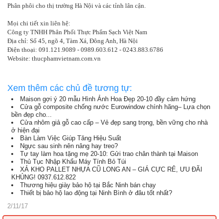
Phân phôi cho thị trường Hà Nội và các tỉnh lân cận.
Mọi chi tiết xin liên hệ:
Công ty TNHH Phân Phối Thực Phẩm Sạch Việt Nam
Địa chỉ: Số 45, ngõ 4, Tàm Xá, Đông Anh, Hà Nội
Điện thoại: 091.121.9089 - 0989.603.612 - 0243.883.6786
Website: thucphamvietnam.com.vn
Xem thêm các chủ đề tương tự:
Maison gợi ý 20 mẫu Hình Ảnh Hoa Đẹp 20-10 đầy cảm hứng
Cửa gỗ composite chống nước Eurowindow chính hãng– Lựa chọn
bền đẹp cho...
Cửa nhôm giả gỗ cao cấp – Vẻ đẹp sang trọng, bền vững cho nhà
ở hiện đại
Bàn Làm Việc Giúp Tăng Hiệu Suất
Ngực sau sinh nên nâng hay treo?
Tự tay làm hoa tặng mẹ 20-10: Gửi trao chân thành tại Maison
Thủ Tục Nhập Khẩu Máy Tính Bỏ Túi
XẢ KHO PALLET NHỰA CŨ LONG AN – GIÁ CỰC RẺ, ƯU ĐÃI
KHỦNG! 0937.612.822
Thương hiệu giày bảo hộ tại Bắc Ninh bán chạy
Thiết bị bảo hộ lao động tại Ninh Bình ở đâu tốt nhất?
2/11/17