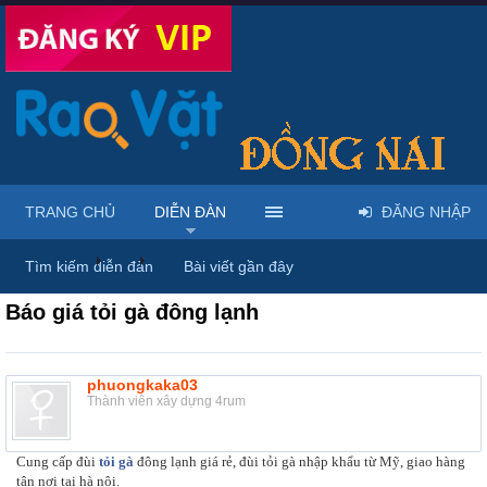
TRANG CHỦ
DIỄN ĐÀN
ĐĂNG NHẬP
Diễn đàn
...
Rao vặt tổng hợp - Uy tín - Miễn phí
Tìm kiếm diễn đàn
Bài viết gần đây
Báo giá tỏi gà đông lạnh
phuongkaka03
Thành viên xây dựng 4rum
Cung cấp đùi
tỏi gà
đông lạnh giá rẻ, đùi tỏi gà nhập khẩu từ Mỹ, giao hàng
tận nơi tại hà nội.