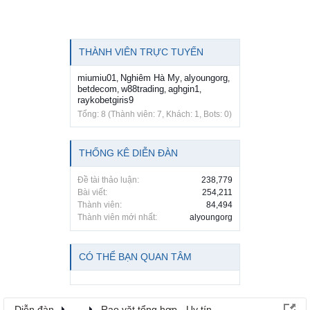
THÀNH VIÊN TRỰC TUYẾN
miumiu01
Nghiêm Hà My
alyoungorg
,
,
,
betdecom
w88trading
aghgin1
,
,
,
raykobetgiris9
Tổng: 8 (Thành viên: 7, Khách: 1, Bots: 0)
THỐNG KÊ DIỄN ĐÀN
Đề tài thảo luận:
238,779
Bài viết:
254,211
Thành viên:
84,494
Thành viên mới nhất:
alyoungorg
CÓ THỂ BẠN QUAN TÂM
Diễn đàn
...
Rao vặt tổng hợp - Uy tín - Miễn phí