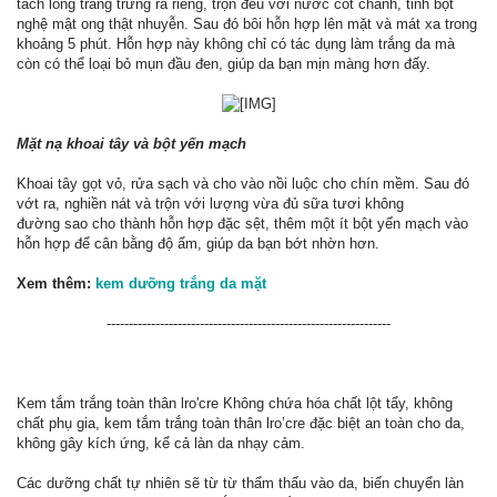
tách lòng trắng trứng ra riêng, trộn đều với nước cốt chanh, tinh bột
nghệ mật ong thật nhuyễn. Sau đó bôi hỗn hợp lên mặt và mát xa trong
khoảng 5 phút. Hỗn hợp này không chỉ có tác dụng làm trắng da mà
còn có thể loại bỏ mụn đầu đen, giúp da bạn mịn màng hơn đấy.
Mặt nạ khoai tây và bột yến mạch
Khoai tây gọt vỏ, rửa sạch và cho vào nồi luộc cho chín mềm. Sau đó
vớt ra, nghiền nát và trộn với lượng vừa đủ sữa tươi không
đường sao cho thành hỗn hợp đặc sệt, thêm một ít bột yến mạch vào
hỗn hợp để cân bằng độ ẩm, giúp da bạn bớt nhờn hơn.
Xem thêm:
kem dưỡng trắng da mặt
----------------------------------------------------------------​
Kem tắm trắng toàn thân lro'cre Không chứa hóa chất lột tẩy, không
chất phụ gia, kem tắm trắng toàn thân lro’cre đặc biệt an toàn cho da,
không gây kích ứng, kể cả làn da nhạy cảm.
Các dưỡng chất tự nhiên sẽ từ từ thẩm thấu vào da, biến chuyển làn