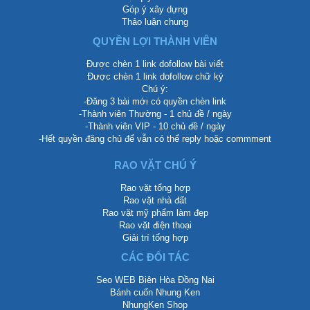
Góp ý xây dựng
Thảo luận chung
QUYỀN LỢI THÀNH VIÊN
Được chèn 1 link dofollow bài viết
Được chèn 1 link dofollow chữ ký
Chú ý:
-Đăng 3 bài mới có quyền chèn link
-Thành viên Thường - 1 chủ đề / ngày
-Thành viên VIP - 10 chủ đề / ngày
-Hết quyền đăng chủ để vẫn có thể reply hoặc commment
RAO VẶT CHÚ Ý
Rao vặt tổng hợp
Rao vặt nhà đất
Rao vặt mỹ phẩm làm đẹp
Rao vặt điện thoại
Giải trí tổng hợp
CÁC ĐỐI TÁC
Seo WEB Biên Hòa Đồng Nai
Bánh cuốn Nhung Ken
NhungKen Shop