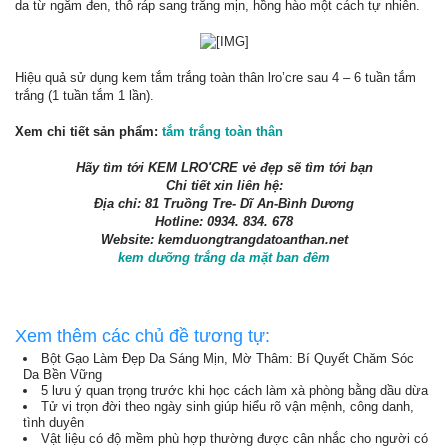
da từ ngăm đen, thô ráp sang trắng mịn, hồng hào một cách tự nhiên.
Hiệu quả sử dụng kem tắm trắng toàn thân lro’cre sau 4 – 6 tuần tắm
trắng (1 tuần tắm 1 lần).
Xem chi tiết sản phẩm:
tắm trắng toàn thân
Hãy tìm tới KEM LRO'CRE vẻ đẹp sẽ tìm tới bạn
Chi tiết xin liên hệ:
Địa chỉ: 81 Truồng Tre- Dĩ An-Bình Dương
Hotline: 0934. 834. 678
Website: kemduongtrangdatoanthan.net
kem dưỡng trắng da mặt ban đêm
Xem thêm các chủ đề tương tự:
Bột Gạo Làm Đẹp Da Sáng Mịn, Mờ Thâm: Bí Quyết Chăm Sóc
Da Bền Vững
5 lưu ý quan trọng trước khi học cách làm xà phòng bằng dầu dừa
Tử vi trọn đời theo ngày sinh giúp hiểu rõ vận mệnh, công danh,
tình duyên
Vật liệu có độ mềm phù hợp thường được cân nhắc cho người có