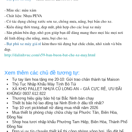
- Màu sắc: màu xám
- Chất liệu: Nhựa PEVA
- Có tác dụng chống xước sơn xe, chống mưa, nắng, bụi bẩn cho xe.
- Kiểu dáng thời trang, đẹp mắt, phù hợp cho các loại xe máy
- Sản phẩm bền đẹp, nhỏ gọn giúp bạn dễ dàng mang theo mọi lúc mọi nơi
để linh động che nắng, mưa, bụi cho xe.
-
Bạt phủ xe máy giá rẻ
kèm theo túi đựng bạt chắc chắn, nhỏ xinh và bên
đẹp.
http://dalinhvuc.com/s59-ban-buon-bat-che-xe-may.html
Xem thêm các chủ đề tương tự:
Tự tay làm hoa tặng mẹ 20-10: Gửi trao chân thành tại Maison
Thủ Tục Nhập Khẩu Máy Tính Bỏ Túi
XẢ KHO PALLET NHỰA CŨ LONG AN – GIÁ CỰC RẺ, ƯU ĐÃI
KHỦNG! 0937.612.822
Thương hiệu giày bảo hộ tại Bắc Ninh bán chạy
Thiết bị bảo hộ lao động tại Ninh Bình ở đâu tốt nhất?
Top 10 vợt pickleball nữ đáng mua nhất năm 2026
Mua thiết bị phòng cháy chữa cháy tại Phước Tân, Biên Hòa,
Đồng Nai
Shop hoa tươi nhập khẩu Phường Tam Hiệp, Biên Hòa, Thành Phố
Đồng Nai
Đơn vị uy tín chuyên thiết kế thi công phòng xông hơi, lắp đặt bể