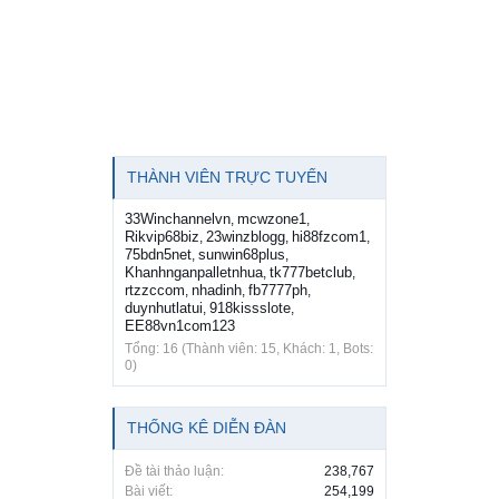
THÀNH VIÊN TRỰC TUYẾN
33Winchannelvn
mcwzone1
,
,
Rikvip68biz
23winzblogg
hi88fzcom1
,
,
,
75bdn5net
sunwin68plus
,
,
Khanhnganpalletnhua
tk777betclub
,
,
rtzzccom
nhadinh
fb7777ph
,
,
,
duynhutlatui
918kissslote
,
,
EE88vn1com123
Tổng: 16 (Thành viên: 15, Khách: 1, Bots:
0)
THỐNG KÊ DIỄN ĐÀN
Đề tài thảo luận:
238,767
Bài viết:
254,199