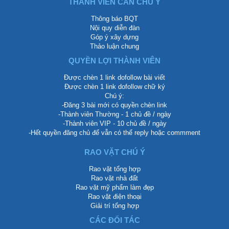
THÀNH VIÊN CẦN CHÚ Ý
Thông báo BQT
Nội quy diễn đàn
Góp ý xây dựng
Thảo luận chung
QUYỀN LỢI THÀNH VIÊN
Được chèn 1 link dofollow bài viết
Được chèn 1 link dofollow chữ ký
Chú ý:
-Đăng 3 bài mới có quyền chèn link
-Thành viên Thường - 1 chủ đề / ngày
-Thành viên VIP - 10 chủ đề / ngày
-Hết quyền đăng chủ để vẫn có thể reply hoặc commment
RAO VẶT CHÚ Ý
Rao vặt tổng hợp
Rao vặt nhà đất
Rao vặt mỹ phẩm làm đẹp
Rao vặt điện thoại
Giải trí tổng hợp
CÁC ĐỐI TÁC