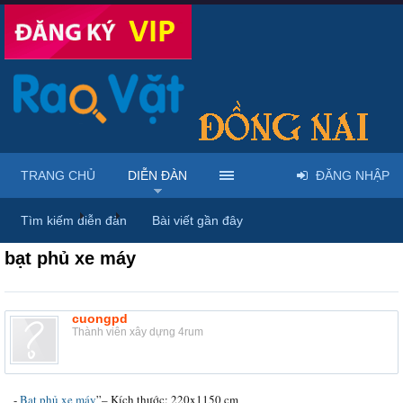
TRANG CHỦ
DIỄN ĐÀN
ĐĂNG NHẬP
Diễn đàn
...
Rao vặt tổng hợp - Uy tín - Miễn phí
Tìm kiếm diễn đàn
Bài viết gần đây
bạt phủ xe máy
cuongpd
Thành viên xây dựng 4rum
-
Bạt phủ xe máy
”– Kích thước: 220x1150 cm