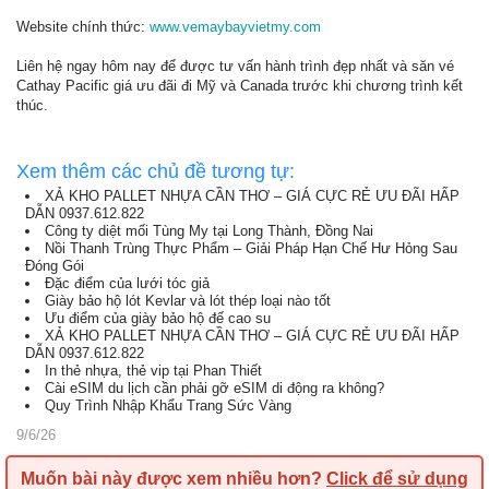
Website chính thức:
www.vemaybayvietmy.com
Liên hệ ngay hôm nay để được tư vấn hành trình đẹp nhất và săn vé
Cathay Pacific giá ưu đãi đi Mỹ và Canada trước khi chương trình kết
thúc.
Xem thêm các chủ đề tương tự:
XẢ KHO PALLET NHỰA CẦN THƠ – GIÁ CỰC RẺ ƯU ĐÃI HẤP
DẪN 0937.612.822
Công ty diệt mối Tùng My tại Long Thành, Đồng Nai
Nồi Thanh Trùng Thực Phẩm – Giải Pháp Hạn Chế Hư Hỏng Sau
Đóng Gói
Đặc điểm của lưới tóc giả
Giày bảo hộ lót Kevlar và lót thép loại nào tốt
Ưu điểm của giày bảo hộ đế cao su
XẢ KHO PALLET NHỰA CẦN THƠ – GIÁ CỰC RẺ ƯU ĐÃI HẤP
DẪN 0937.612.822
In thẻ nhựa, thẻ vip tại Phan Thiết
Cài eSIM du lịch cần phải gỡ eSIM di động ra không?
Quy Trình Nhập Khẩu Trang Sức Vàng
9/6/26
Muốn bài này được xem nhiều hơn?
Click để sử dụng