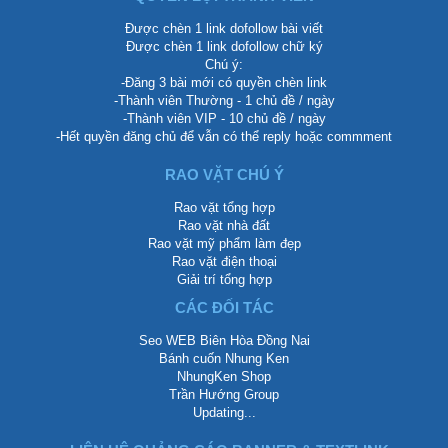
Được chèn 1 link dofollow bài viết
Được chèn 1 link dofollow chữ ký
Chú ý:
-Đăng 3 bài mới có quyền chèn link
-Thành viên Thường - 1 chủ đề / ngày
-Thành viên VIP - 10 chủ đề / ngày
-Hết quyền đăng chủ để vẫn có thể reply hoặc commment
RAO VẶT CHÚ Ý
Rao vặt tổng hợp
Rao vặt nhà đất
Rao vặt mỹ phẩm làm đẹp
Rao vặt điện thoại
Giải trí tổng hợp
CÁC ĐỐI TÁC
Seo WEB Biên Hòa Đồng Nai
Bánh cuốn Nhung Ken
NhungKen Shop
Trần Hướng Group
Updating...