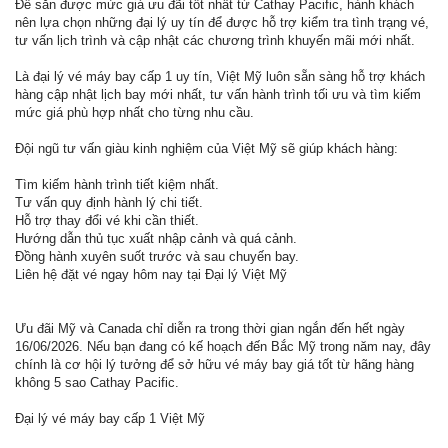
Để săn được mức giá ưu đãi tốt nhất từ Cathay Pacific, hành khách
nên lựa chọn những đại lý uy tín để được hỗ trợ kiểm tra tình trạng vé,
tư vấn lịch trình và cập nhật các chương trình khuyến mãi mới nhất.
Là đại lý vé máy bay cấp 1 uy tín, Việt Mỹ luôn sẵn sàng hỗ trợ khách
hàng cập nhật lịch bay mới nhất, tư vấn hành trình tối ưu và tìm kiếm
mức giá phù hợp nhất cho từng nhu cầu.
Đội ngũ tư vấn giàu kinh nghiệm của Việt Mỹ sẽ giúp khách hàng:
Tìm kiếm hành trình tiết kiệm nhất.
Tư vấn quy định hành lý chi tiết.
Hỗ trợ thay đổi vé khi cần thiết.
Hướng dẫn thủ tục xuất nhập cảnh và quá cảnh.
Đồng hành xuyên suốt trước và sau chuyến bay.
Liên hệ đặt vé ngay hôm nay tại Đại lý Việt Mỹ
Ưu đãi Mỹ và Canada chỉ diễn ra trong thời gian ngắn đến hết ngày
16/06/2026. Nếu bạn đang có kế hoạch đến Bắc Mỹ trong năm nay, đây
chính là cơ hội lý tưởng để sở hữu vé máy bay giá tốt từ hãng hàng
không 5 sao Cathay Pacific.
Đại lý vé máy bay cấp 1 Việt Mỹ