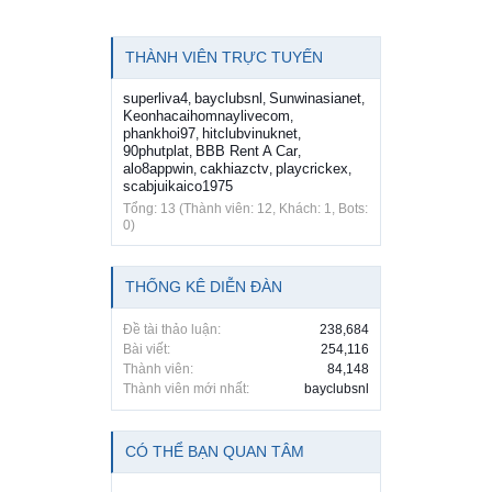
THÀNH VIÊN TRỰC TUYẾN
superliva4
bayclubsnl
Sunwinasianet
,
,
,
Keonhacaihomnaylivecom
,
phankhoi97
hitclubvinuknet
,
,
90phutplat
BBB Rent A Car
,
,
alo8appwin
cakhiazctv
playcrickex
,
,
,
scabjuikaico1975
Tổng: 13 (Thành viên: 12, Khách: 1, Bots:
0)
THỐNG KÊ DIỄN ĐÀN
Đề tài thảo luận:
238,684
Bài viết:
254,116
Thành viên:
84,148
Thành viên mới nhất:
bayclubsnl
CÓ THỂ BẠN QUAN TÂM