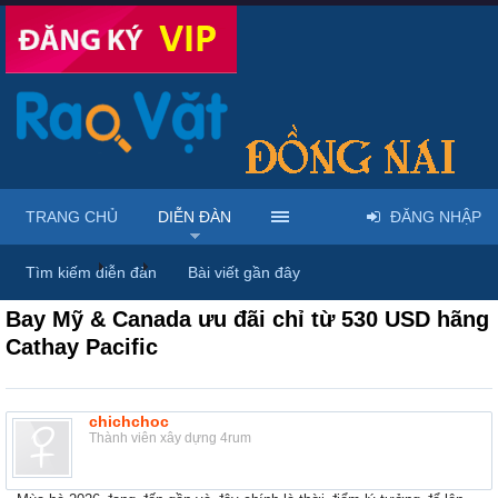
TRANG CHỦ
DIỄN ĐÀN
ĐĂNG NHẬP
Diễn đàn
...
Rao vặt tổng hợp - Uy tín - Miễn phí
Tìm kiếm diễn đàn
Bài viết gần đây
Bay Mỹ & Canada ưu đãi chỉ từ 530 USD hãng
Cathay Pacific
chichchoc
Thành viên xây dựng 4rum