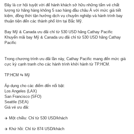
Đây là cơ hội tuyệt vời để hành khách sở hữu những tấm vé chất
lượng từ hãng hàng không 5 sao hàng đầu châu Á với mức giá tiết
kiệm, đồng thời tận hưởng dịch vụ chuyên nghiệp và hành trình bay
thuận tiện đến các thành phố lớn tại Bắc Mỹ.
Bay Mỹ & Canada ưu đãi chỉ từ 530 USD hãng Cathay Pacific
Khuyến mãi bay Mỹ & Canada ưu đãi chỉ từ 530 USD hãng Cathay
Pacific
Trong chương trình ưu đãi lần này, Cathay Pacific mang đến mức giá
cực kỳ cạnh tranh cho các hành trình khởi hành từ TP.HCM.
TP.HCM ⇆ Mỹ
Áp dụng cho các điểm đến nổi bật:
Los Angeles (LAX)
San Francisco (SFO)
Seattle (SEA)
Giá vé ưu đãi:
✈️ Một chiều: Chỉ từ 530 USD/khách
✈️ Khứ hồi: Chỉ từ 874 USD/khách