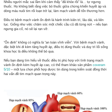
Nhiều người mắc sai lầm khi cảm thấy “đã khỏe rồi” là… tự ngưng
thuốc. Họ không biết rằng việc bỏ thuốc giữa chừng khiến huyết áp và
dòng máu nuôi tim rối loạn trở lại, làm mạch vành dễ tổn thương hơn.
Điều trị bệnh mạch vành ổn định là hành trình kiên trì, lâu dài, và liên
tục. Giống như việc chăm sóc một chiếc cầu cũ đã từng nứt – nếu bạn
ngưng gia cố, nó sẽ lại rạn vỡ.
“Ổn định” không có nghĩa là “an toàn vĩnh viễn”. Với bệnh mạch vành,
đặc biệt khi đi kèm tăng huyết áp, điều trị đúng thuốc và duy trì lối sống
khoa học là điều không thể bỏ qua.
Nếu bạn đang tìm hiểu về thuốc điều trị phù hợp với tình trạng mạch
vành ổn định kèm huyết áp cao, có thể tham khảo sản phẩm
coveram
5/10
– một lựa chọn phối hợp được tin dùng trong kiểm soát đồng thời
hai vấn đề tim mạch quan trọng này.