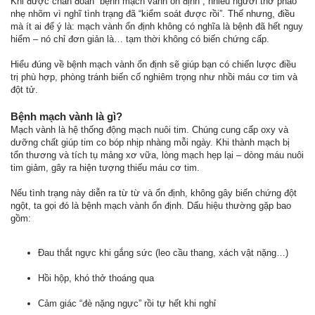
Khi được chẩn đoán “bệnh mạch vành ổn định”, nhiều người thở phào
nhẹ nhõm vì nghĩ tình trạng đã “kiểm soát được rồi”. Thế nhưng, điều
mà ít ai để ý là: mạch vành ổn định không có nghĩa là bệnh đã hết nguy
hiểm – nó chỉ đơn giản là… tạm thời không có biến chứng cấp.
Hiểu đúng về bệnh mạch vành ổn định sẽ giúp bạn có chiến lược điều
trị phù hợp, phòng tránh biến cố nghiêm trọng như nhồi máu cơ tim và
đột tử.
Bệnh mạch vành là gì?
Mạch vành là hệ thống động mạch nuôi tim. Chúng cung cấp oxy và
dưỡng chất giúp tim co bóp nhịp nhàng mỗi ngày. Khi thành mạch bị
tổn thương và tích tụ mảng xơ vữa, lòng mạch hẹp lại – dòng máu nuôi
tim giảm, gây ra hiện tượng thiếu máu cơ tim.
Nếu tình trạng này diễn ra từ từ và ổn định, không gây biến chứng đột
ngột, ta gọi đó là bệnh mạch vành ổn định. Dấu hiệu thường gặp bao
gồm:
Đau thắt ngực khi gắng sức (leo cầu thang, xách vật nặng…)
Hồi hộp, khó thở thoáng qua
Cảm giác “đè nặng ngực” rồi tự hết khi nghỉ