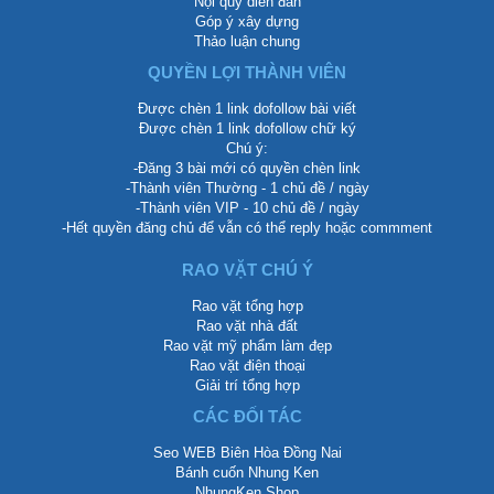
Nội quy diễn đàn
Góp ý xây dựng
Thảo luận chung
QUYỀN LỢI THÀNH VIÊN
Được chèn 1 link dofollow bài viết
Được chèn 1 link dofollow chữ ký
Chú ý:
-Đăng 3 bài mới có quyền chèn link
-Thành viên Thường - 1 chủ đề / ngày
-Thành viên VIP - 10 chủ đề / ngày
-Hết quyền đăng chủ để vẫn có thể reply hoặc commment
RAO VẶT CHÚ Ý
Rao vặt tổng hợp
Rao vặt nhà đất
Rao vặt mỹ phẩm làm đẹp
Rao vặt điện thoại
Giải trí tổng hợp
CÁC ĐỐI TÁC
Seo WEB Biên Hòa Đồng Nai
Bánh cuốn Nhung Ken
NhungKen Shop