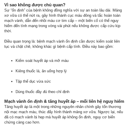
Vì sao không được chủ quan?
Sự “ổn định” của bệnh không đồng nghĩa với sự an toàn lâu dài. Mảng
xơ vữa có thể nứt ra, gây hình thành cục máu đông và tắc hoàn toàn
mạch vành, dẫn đến nhồi máu cơ tim cấp – một biến cố có thể nguy
hiểm đến tính mạng trong vòng vài phút nếu không được cấp cứu kịp
thời.
Điều quan trọng là: bệnh mạch vành ổn định cần được kiểm soát liên
tục và chặt chẽ, không khác gì bệnh cấp tính. Điều này bao gồm:
Kiểm soát huyết áp và mỡ máu
Kiêng thuốc lá, ăn uống hợp lý
Tập thể dục vừa sức
Dùng thuốc đầy đủ theo chỉ định
Mạch vành ổn định & tăng huyết áp – mối liên hệ nguy hiểm
Tăng huyết áp là một trong những nguyên nhân chính gây tổn thương
nội mạc mạch máu, thúc đẩy hình thành mảng xơ vữa. Ngược lại, nếu
đã có mạch vành bị hẹp mà huyết áp không ổn định, nguy cơ biến
chứng càng cao hơn.