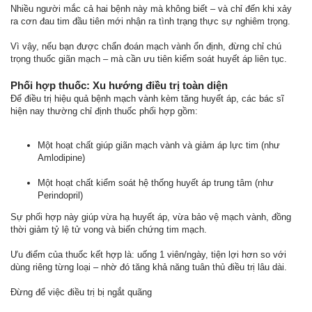
Nhiều người mắc cả hai bệnh này mà không biết – và chỉ đến khi xảy
ra cơn đau tim đầu tiên mới nhận ra tình trạng thực sự nghiêm trọng.
Vì vậy, nếu bạn được chẩn đoán mạch vành ổn định, đừng chỉ chú
trọng thuốc giãn mạch – mà cần ưu tiên kiểm soát huyết áp liên tục.
Phối hợp thuốc: Xu hướng điều trị toàn diện
Để điều trị hiệu quả bệnh mạch vành kèm tăng huyết áp, các bác sĩ
hiện nay thường chỉ định thuốc phối hợp gồm:
Một hoạt chất giúp giãn mạch vành và giảm áp lực tim (như
Amlodipine)
Một hoạt chất kiểm soát hệ thống huyết áp trung tâm (như
Perindopril)
Sự phối hợp này giúp vừa hạ huyết áp, vừa bảo vệ mạch vành, đồng
thời giảm tỷ lệ tử vong và biến chứng tim mạch.
Ưu điểm của thuốc kết hợp là: uống 1 viên/ngày, tiện lợi hơn so với
dùng riêng từng loại – nhờ đó tăng khả năng tuân thủ điều trị lâu dài.
Đừng để việc điều trị bị ngắt quãng