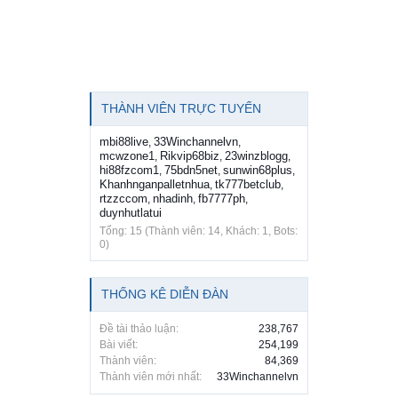
THÀNH VIÊN TRỰC TUYẾN
mbi88live
33Winchannelvn
,
,
mcwzone1
Rikvip68biz
23winzblogg
,
,
,
hi88fzcom1
75bdn5net
sunwin68plus
,
,
,
Khanhnganpalletnhua
tk777betclub
,
,
rtzzccom
nhadinh
fb7777ph
,
,
,
duynhutlatui
Tổng: 15 (Thành viên: 14, Khách: 1, Bots:
0)
THỐNG KÊ DIỄN ĐÀN
Đề tài thảo luận:
238,767
Bài viết:
254,199
Thành viên:
84,369
Thành viên mới nhất:
33Winchannelvn