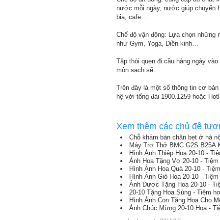
nước mỗi ngày, nước giúp chuyển hó
bia, cafe…
Chế độ vận động: Lựa chọn những m
như Gym, Yoga, Điền kinh…
Tập thói quen đi cầu hàng ngày vào m
môn sạch sẽ.
Trên đây là một số thông tin cơ bản 
hệ với tổng đài 1900.1259 hoặc Hotli
Xem thêm các chủ đề tươ
Chỗ khám bàn chân bẹt ở hà nộ
Máy Trợ Thở BMC G2S B25A Kè
Hình Ảnh Thiệp Hoa 20-10 - Ti
Ảnh Hoa Tặng Vợ 20-10 - Tiệm
Hình Ảnh Hoa Quà 20-10 - Tiệ
Hình Ảnh Giỏ Hoa 20-10 - Tiệm
Ảnh Được Tặng Hoa 20-10 - T
20-10 Tặng Hoa Súng - Tiệm h
Hình Ảnh Con Tặng Hoa Cho Mẹ
Ảnh Chúc Mừng 20-10 Hoa - T