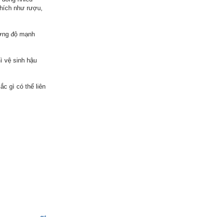
thích như rượu,
ường độ mạnh
hì vệ sinh hậu
ắc gì có thể liên