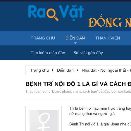
TRANG CHỦ
DIỄN ĐÀN
THÀNH VIÊN
Tìm kiếm diễn đàn
Bài viết gần đây
Trang chủ
Diễn đàn
Nhà đất - Nội ngoại thất - 
BỆNH TRĨ NỘI ĐỘ 1 LÀ GÌ VÀ CÁCH Đ
Thảo luận trong '
Dược phẩm, y tế & sách báo
' bắt đầu bởi
wankad
Trĩ là bệnh ở hậu môn trực tràng h
nữ mang thai và người già.
Bệnh Trĩ nội độ 1 là giai đoạn nhẹ 