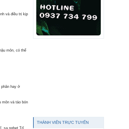
h và điều trị kịp
 hậu môn, có thể
ở phân hay ở
u môn và táo bón
THÀNH VIÊN TRỰC TUYẾN
, sa nghẹt Trĩ,