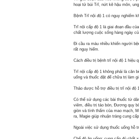
hoại tử búi Trĩ, nứt kẽ hậu môn, un
Bệnh Trĩ nội độ 1 có nguy nghiểm k
Trĩ nội cấp độ 1 là giai đoạn đầu c
chất lượng cuộc sống hàng ngày củ
Đi cầu ra máu nhiều khiến người bệ
rất nguy hiểm.
Cách điều trị bệnh trĩ nội độ 1 hiệu 
Trĩ nội cấp độ 1 không phải là căn 
uống và thuốc đặt để chữa trị làm g
Thảo dược hỗ trợ điều trị trĩ nội độ 
Có thể sử dụng các bài thuốc từ dân 
viêm, điều trị táo bón, Đương quy b
giòn và tính thấm của mao mạch, Me
ra, Magie giúp nhuận tràng cung cấ
Ngoài việc sử dụng thuốc uống hỗ trợ
Chế độ ăn uống: cung cấp đủ chất x