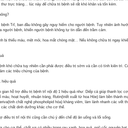
g thư trực tràng… lúc này để chữa trị bệnh sẽ rất khó khăn và tốn kém.
hông?
ủa bệnh Trĩ, ban đầu không gây nguy hiểm cho người bệnh. Tuy nhiên ảnh hưở
a người bệnh, khiến người bệnh không tự tin dẫn đến trầm cảm.
nh bị thiếu máu, mệt mỏi, hoa mắt chóng mặt… Nếu không chữa trị ngay khi
quả
bệnh khó chữa tuy nhiên cần phải được điều trị sớm và cần có tính kiên trì. C
iảm các triệu chứng của bệnh.
1 hiệu quả
gian hỗ trợ điều trị bệnh trĩ nội độ 1 hiệu quả như: Diếp cá giúp thanh lọc c
ổ máu, hoạt huyết, nhuận tràng, Rutin(triết xuất từ hoa Hòe) làm bền thành m
riva(tinh chất nghệ phospholipid hóa) kháng viêm, làm lành nhanh các vết t
p các chất dinh dưỡng khác cho cơ thể.
 điều trị trĩ nội thì cũng cần chú ý đến chế độ ăn uống và lối sống.
ơ cho cơ thể, chất xơ có nhiều trong rau xanh, hoa quả, ngũ cốc nguyên hạt