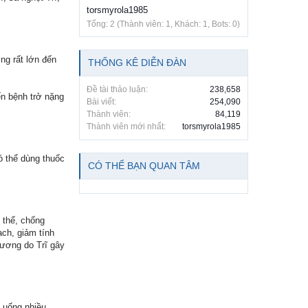
torsmyrola1985
Tổng: 2 (Thành viên: 1, Khách: 1, Bots: 0)
ng rất lớn đến
THỐNG KÊ DIỄN ĐÀN
Đề tài thảo luận:
238,658
ến bệnh trở nặng
Bài viết:
254,090
Thành viên:
84,119
Thành viên mới nhất:
torsmyrola1985
ó thể dùng thuốc
CÓ THỂ BẠN QUAN TÂM
ơ thể, chống
ạch, giảm tính
hương do Trĩ gây
, uống nhiều