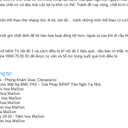
a chất xơ và đào thải cặn bã ra khỏi cơ thể. Tránh đồ cay nóng, chất kích 
ôn thể thao nhẹ nhàng như đi bộ, bơi lội… tránh những môn thể thao có c
ột giờ nhất định để hệ tiêu hóa hoạt động tốt hơn, ngoài ra sau khi đi cầu t
về bệnh Trĩ nội độ 1 và cách điều trị trĩ nội độ 1 hiệu quả , nếu bạn có thắc m
ne 0904.75.81.81 để được tư vấn và hỗ trợ trong suốt quá tình điều trị.
ng tự:
i - Phòng Khám Usac Chiropractic
m Mặt Nạ BMC P6S – Giải Pháp BiPAP Tiện Nghi Tại Nhà
ệm hoa MaiSon
 hoa MaiSon
m hoa MaiSon
 hoa MaiSon
iệm hoa MaiSon
oa MaiSon
 20-10 - Tiệm hoa MaiSon
iệm hoa MaiSon