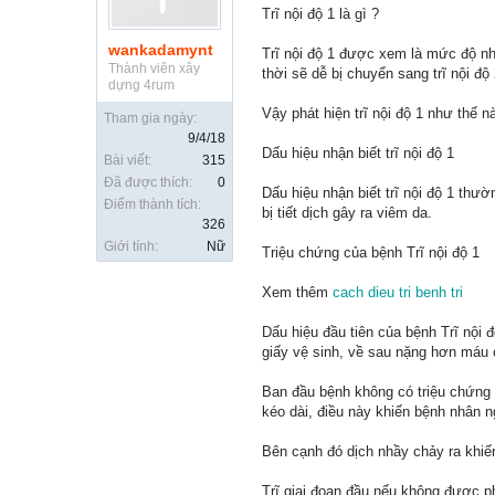
Trĩ nội độ 1 là gì ?
wankadamynt
Trĩ nội độ 1 được xem là mức độ nh
Thành viên xây
thời sẽ dễ bị chuyển sang trĩ nội đ
dựng 4rum
Vậy phát hiện trĩ nội độ 1 như thế n
Tham gia ngày:
9/4/18
Dấu hiệu nhận biết trĩ nội độ 1
Bài viết:
315
Đã được thích:
0
Dấu hiệu nhận biết trĩ nội độ 1 thư
Điểm thành tích:
bị tiết dịch gây ra viêm da.
326
Giới tính:
Nữ
Triệu chứng của bệnh Trĩ nội độ 1
Xem thêm
cach dieu tri benh tri
Dấu hiệu đầu tiên của bệnh Trĩ nội 
giấy vệ sinh, về sau nặng hơn máu c
Ban đầu bệnh không có triệu chứng 
kéo dài, điều này khiến bệnh nhân ng
Bên cạnh đó dịch nhầy chảy ra khi
Trĩ giai đoạn đầu nếu không được ph