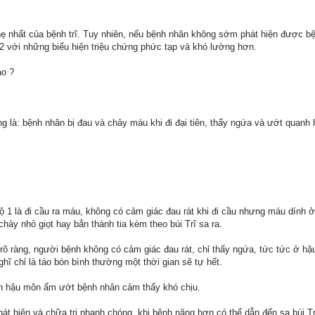
ẹ nhất của bệnh trĩ. Tuy nhiên, nếu bệnh nhân không sớm phát hiện được bện
ộ 2 với những biểu hiện triệu chứng phức tạp và khó lường hơn.
ào ?
ờng là: bệnh nhân bị đau và chảy máu khi đi đại tiên, thấy ngứa và ướt quanh
độ 1 là đi cầu ra máu, không có cảm giác đau rát khi đi cầu nhưng máu dính 
hảy nhỏ giọt hay bắn thành tia kèm theo búi Trĩ sa ra.
rõ ràng, người bệnh không có cảm giác đau rát, chỉ thấy ngứa, tức tức ở hậ
hĩ chỉ là táo bón bình thường một thời gian sẽ tự hết.
ến hậu môn ẩm ướt bệnh nhân cảm thấy khó chịu.
át hiện và chữa trị nhanh chóng, khi bệnh nặng hơn có thể dẫn đến sa búi Trĩ