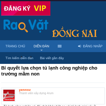
TRANG CHỦ
DIỄN ĐÀN
ĐĂNG NHẬP
Diễn đàn
...
Mua bán & sửa điện tử, điện lạnh
Tìm kiếm diễn đàn
Bài viết gần đây
Bí quyết lựa chọn tủ lạnh công nghiệp cho
trường mầm non
yennsv
Thành viên xây dựng 4rum