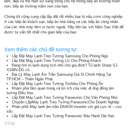
bền, đẹp và thể hiện sự sang trọng cho hệ thống bếp ăn trường mầm
non, bếp ăn trường mầm non của bạn.
Chúng tôi cũng cung cấp lắp đặt rất nhiều loại tủ nấu cơm công nghiệp
ở các bếp ăn khách sạn, bếp ăn nhà hàng và các bếp ăn công nhân
của các nhà máy đơn vị nước ngoài. Hãy liên lạc với Năm Sao Việt để
được tư vấn tốt nhất cho gian bếp của bạn.
Xem thêm các chủ đề tương tự:
Lắp Đặt Máy Lạnh Treo Tường Samsung Cho Phòng Ngủ
Lắp Đặt Máy Lạnh Treo Tường LG Cho Phòng Khách
Đang tìm tủ lạnh dung tích nhỏ cho gia đình? Tủ lạnh Sharp SJ-
X198V-DG có...
Đại Lý Máy Lạnh Âm Trần Samsung Giá Sỉ Chính Hãng Tại
TP.HCM – Thiên Ngân Phát
Lắp Đặt Máy Lạnh Treo Tường Toshiba Cho Phòng Ăn
Khám phá tầm quan trọng và lợi ích của việc đi ống đồng âm
tường Điều hòa...
Lắp Đặt Máy Lạnh Treo Tường Panasonic Cho Văn Phòng Nhỏ
Chuyên LắpMáy Lạnh Treo Tường PanasonicCho Doanh Nghiệp
Phân phối Máy lạnh âm trần DAIKIN Inverter với giá cực rẻ – cực
sốc
Lắp Đặt Máy Lạnh Treo Tường Panasonic Bảo Hành Dài Hạn
7/7/16