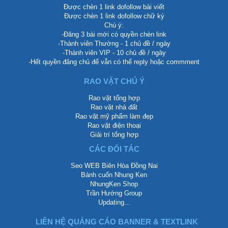
Được chèn 1 link dofollow bài viết
Được chèn 1 link dofollow chữ ký
Chú ý:
-Đăng 3 bài mới có quyền chèn link
-Thành viên Thường - 1 chủ đề / ngày
-Thành viên VIP - 10 chủ đề / ngày
-Hết quyền đăng chủ để vẫn có thể reply hoặc commment
RAO VẶT CHÚ Ý
Rao vặt tổng hợp
Rao vặt nhà đất
Rao vặt mỹ phẩm làm đẹp
Rao vặt điện thoại
Giải trí tổng hợp
CÁC ĐỐI TÁC
Seo WEB Biên Hòa Đồng Nai
Bánh cuốn Nhung Ken
NhungKen Shop
Trần Hướng Group
Updating...
LIÊN HỆ QUẢNG CÁO BANNER & TEXTLINK