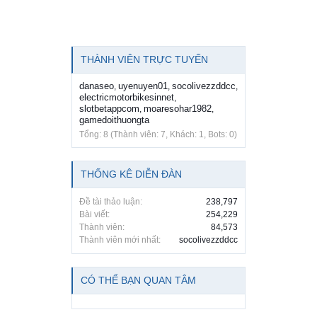
THÀNH VIÊN TRỰC TUYẾN
danaseo
uyenuyen01
socolivezzddcc
,
,
,
electricmotorbikesinnet
,
slotbetappcom
moaresohar1982
,
,
gamedoithuongta
Tổng: 8 (Thành viên: 7, Khách: 1, Bots: 0)
THỐNG KÊ DIỄN ĐÀN
Đề tài thảo luận:
238,797
Bài viết:
254,229
Thành viên:
84,573
Thành viên mới nhất:
socolivezzddcc
CÓ THỂ BẠN QUAN TÂM