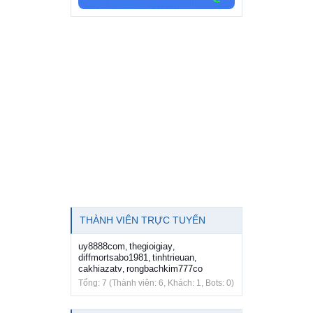
THÀNH VIÊN TRỰC TUYẾN
uy8888com
thegioigiay
,
,
diffmortsabo1981
tinhtrieuan
,
,
cakhiazatv
rongbachkim777co
,
Tổng: 7 (Thành viên: 6, Khách: 1, Bots: 0)