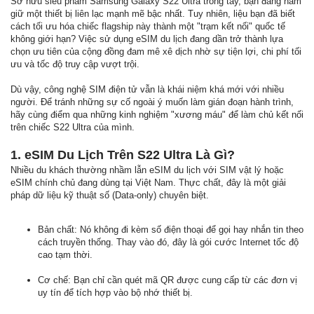
Sở hữu siêu phẩm Samsung Galaxy S22 Ultra trong tay, bạn đang nắm
giữ một thiết bị liên lạc mạnh mẽ bậc nhất. Tuy nhiên, liệu bạn đã biết
cách tối ưu hóa chiếc flagship này thành một "trạm kết nối" quốc tế
không giới hạn? Việc sử dụng eSIM du lịch đang dần trở thành lựa
chọn ưu tiên của cộng đồng đam mê xê dịch nhờ sự tiện lợi, chi phí tối
ưu và tốc độ truy cập vượt trội.
Dù vậy, công nghệ SIM điện tử vẫn là khái niệm khá mới với nhiều
người. Để tránh những sự cố ngoài ý muốn làm gián đoạn hành trình,
hãy cùng điểm qua những kinh nghiệm "xương máu" để làm chủ kết nối
trên chiếc S22 Ultra của mình.
1. eSIM Du Lịch Trên S22 Ultra Là Gì?
Nhiều du khách thường nhầm lẫn eSIM du lịch với SIM vật lý hoặc
eSIM chính chủ đang dùng tại Việt Nam. Thực chất, đây là một giải
pháp dữ liệu kỹ thuật số (Data-only) chuyên biệt.
Bản chất: Nó không đi kèm số điện thoại để gọi hay nhắn tin theo
cách truyền thống. Thay vào đó, đây là gói cước Internet tốc độ
cao tạm thời.
Cơ chế: Bạn chỉ cần quét mã QR được cung cấp từ các đơn vị
uy tín để tích hợp vào bộ nhớ thiết bị.