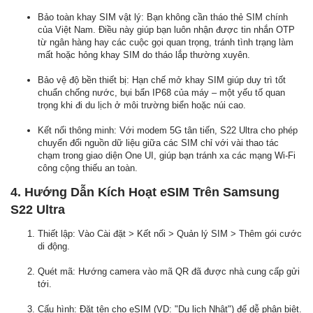
Bảo toàn khay SIM vật lý: Bạn không cần tháo thẻ SIM chính
của Việt Nam. Điều này giúp bạn luôn nhận được tin nhắn OTP
từ ngân hàng hay các cuộc gọi quan trọng, tránh tình trạng làm
mất hoặc hỏng khay SIM do tháo lắp thường xuyên.
Bảo vệ độ bền thiết bị: Hạn chế mở khay SIM giúp duy trì tốt
chuẩn chống nước, bụi bẩn IP68 của máy – một yếu tố quan
trọng khi đi du lịch ở môi trường biển hoặc núi cao.
Kết nối thông minh: Với modem 5G tân tiến, S22 Ultra cho phép
chuyển đổi nguồn dữ liệu giữa các SIM chỉ với vài thao tác
chạm trong giao diện One UI, giúp bạn tránh xa các mạng Wi-Fi
công cộng thiếu an toàn.
4. Hướng Dẫn Kích Hoạt eSIM Trên Samsung
S22 Ultra
Thiết lập: Vào Cài đặt > Kết nối > Quản lý SIM > Thêm gói cước
di động.
Quét mã: Hướng camera vào mã QR đã được nhà cung cấp gửi
tới.
Cấu hình: Đặt tên cho eSIM (VD: "Du lịch Nhật") để dễ phân biệt.