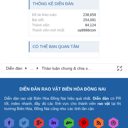
THỐNG KÊ DIỄN ĐÀN
Đề tài thảo luận:
238,659
Bài viết:
254,091
Thành viên:
84,124
Thành viên mới nhất:
uy8888com
CÓ THỂ BẠN QUAN TÂM
Diễn đàn
...
Thảo luận chung & chia sẻ kinh nghiệm
DIỄN ĐÀN RAO VẶT BIÊN HÒA ĐỒNG NAI
Diễn đàn rao vặt Biên Hòa Đồng Nai
hiệu quả nhất.
Diễn đàn
có PR
tốt, index nhanh, đầy đủ các lĩnh vực cho thành viên
rao vặt
tại thị
trường Biên Hòa, Đồng Nai cũng như các tỉnh lân cận.