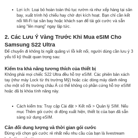
Lợi ích: Loại bỏ hoàn toàn thủ tục rườm rà như xếp hàng tại sân
bay, xuất trình hộ chiếu hay chờ đợi kích hoạt. Bạn chỉ cần kết
nối Wi-Fi tại sân bay hoặc khách sạn để tải gói cước và sẵn
sàng "lên mạng" ngay lập tức.
2. Các Lưu Ý Vàng Trước Khi Mua eSIM Cho
Samsung S22 Ultra
Để chuyến đi không bị ngắt quãng vì lỗi kết nối, người dùng cần lưu ý 3
yếu tố kỹ thuật quan trọng sau:
Kiểm tra khả năng tương thích của thiết bị
Không phải mọi chiếc S22 Ultra đều hỗ trợ eSIM. Các phiên bản xách
tay (như máy Lock từ thị trường Mỹ) hoặc các dòng máy dành riêng
cho một số thị trường châu Á có thể không có phần cứng hỗ trợ eSIM
hoặc đã bị khóa tính năng này.
Cách kiểm tra: Truy cập Cài đặt > Kết nối > Quản lý SIM. Nếu
mục Thêm gói cước di động xuất hiện, thiết bị của bạn đã sẵn
sàng sử dụng eSIM.
Cân đối dung lượng và thời gian gói cước
Đừng vội chọn gói cước rẻ nhất nếu nhu cầu của bạn là livestream