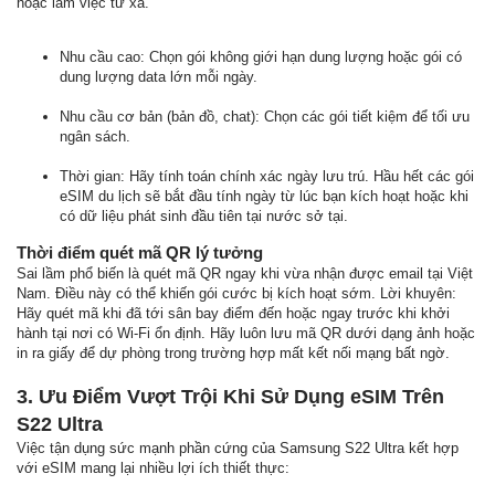
hoặc làm việc từ xa.
Nhu cầu cao: Chọn gói không giới hạn dung lượng hoặc gói có
dung lượng data lớn mỗi ngày.
Nhu cầu cơ bản (bản đồ, chat): Chọn các gói tiết kiệm để tối ưu
ngân sách.
Thời gian: Hãy tính toán chính xác ngày lưu trú. Hầu hết các gói
eSIM du lịch sẽ bắt đầu tính ngày từ lúc bạn kích hoạt hoặc khi
có dữ liệu phát sinh đầu tiên tại nước sở tại.
Thời điểm quét mã QR lý tưởng
Sai lầm phổ biến là quét mã QR ngay khi vừa nhận được email tại Việt
Nam. Điều này có thể khiến gói cước bị kích hoạt sớm. Lời khuyên:
Hãy quét mã khi đã tới sân bay điểm đến hoặc ngay trước khi khởi
hành tại nơi có Wi-Fi ổn định. Hãy luôn lưu mã QR dưới dạng ảnh hoặc
in ra giấy để dự phòng trong trường hợp mất kết nối mạng bất ngờ.
3. Ưu Điểm Vượt Trội Khi Sử Dụng eSIM Trên
S22 Ultra
Việc tận dụng sức mạnh phần cứng của Samsung S22 Ultra kết hợp
với eSIM mang lại nhiều lợi ích thiết thực: