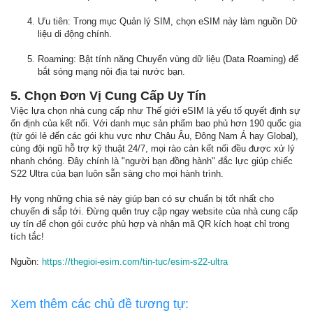
Ưu tiên: Trong mục Quản lý SIM, chọn eSIM này làm nguồn Dữ
liệu di động chính.
Roaming: Bật tính năng Chuyển vùng dữ liệu (Data Roaming) để
bắt sóng mạng nội địa tại nước bạn.
5. Chọn Đơn Vị Cung Cấp Uy Tín
Việc lựa chọn nhà cung cấp như Thế giới eSIM là yếu tố quyết định sự
ổn định của kết nối. Với danh mục sản phẩm bao phủ hơn 190 quốc gia
(từ gói lẻ đến các gói khu vực như Châu Âu, Đông Nam Á hay Global),
cùng đội ngũ hỗ trợ kỹ thuật 24/7, mọi rào cản kết nối đều được xử lý
nhanh chóng. Đây chính là "người bạn đồng hành" đắc lực giúp chiếc
S22 Ultra của bạn luôn sẵn sàng cho mọi hành trình.
Hy vọng những chia sẻ này giúp bạn có sự chuẩn bị tốt nhất cho
chuyến đi sắp tới. Đừng quên truy cập ngay website của nhà cung cấp
uy tín để chọn gói cước phù hợp và nhận mã QR kích hoạt chỉ trong
tích tắc!
Nguồn:
https://thegioi-esim.com/tin-tuc/esim-s22-ultra
Xem thêm các chủ đề tương tự: