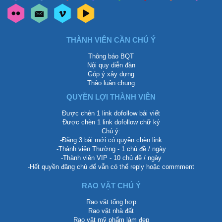
THÀNH VIÊN CẦN CHÚ Ý
Thông báo BQT
Nội quy diễn đàn
Góp ý xây dựng
Thảo luận chung
QUYỀN LỢI THÀNH VIÊN
Được chèn 1 link dofollow bài viết
Được chèn 1 link dofollow chữ ký
Chú ý:
-Đăng 3 bài mới có quyền chèn link
-Thành viên Thường - 1 chủ đề / ngày
-Thành viên VIP - 10 chủ đề / ngày
-Hết quyền đăng chủ để vẫn có thể reply hoặc commment
RAO VẶT CHÚ Ý
Rao vặt tổng hợp
Rao vặt nhà đất
Rao vặt mỹ phẩm làm đẹp