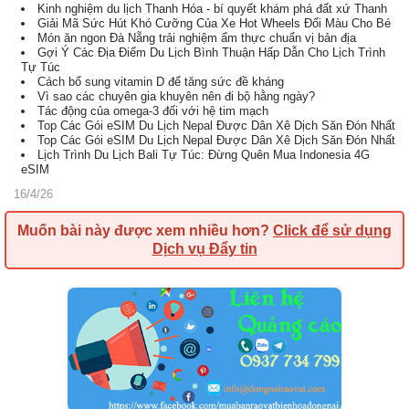
Kinh nghiệm du lịch Thanh Hóa - bí quyết khám phá đất xứ Thanh
Giải Mã Sức Hút Khó Cưỡng Của Xe Hot Wheels Đổi Màu Cho Bé
Món ăn ngon Đà Nẵng trải nghiệm ẩm thực chuẩn vị bản địa
Gợi Ý Các Địa Điểm Du Lịch Bình Thuận Hấp Dẫn Cho Lịch Trình
Tự Túc
Cách bổ sung vitamin D để tăng sức đề kháng
Vì sao các chuyên gia khuyên nên đi bộ hằng ngày?
Tác động của omega-3 đối với hệ tim mạch
Top Các Gói eSIM Du Lịch Nepal Được Dân Xê Dịch Săn Đón Nhất
Top Các Gói eSIM Du Lịch Nepal Được Dân Xê Dịch Săn Đón Nhất
Lịch Trình Du Lịch Bali Tự Túc: Đừng Quên Mua Indonesia 4G
eSIM
16/4/26
Muốn bài này được xem nhiều hơn?
Click để sử dụng
Dịch vụ Đẩy tin