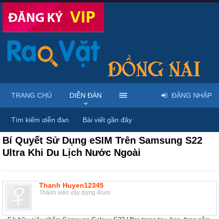
TRANG CHỦ
DIỄN ĐÀN
ĐĂNG NHẬP
Diễn đàn
...
Thảo luận chung & chia sẻ kinh nghiệm
Tìm kiếm diễn đàn
Bài viết gần đây
Bí Quyết Sử Dụng eSIM Trên Samsung S22
Ultra Khi Du Lịch Nước Ngoài
Thanh Huyen12345
Thành viên xây dựng 4rum