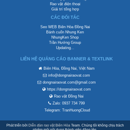
Rao vặt điện thoại
Giải trí tổng hợp
CÁC ĐỐI TÁC
Seo WEB Biên Hòa Đồng Nai
Bánh cuốn Nhung Ken
NhungKen Shop
Trần Hướng Group
Updating...
LIÊN HỆ QUẢNG CÁO BANNER & TEXTLINK
Biên Hòa, Đồng Nai, Việt Nam
info@dongnairaovat.com
dongnairaovat.com@gmail.com
https://dongnairaovat.com
Rao vặt Đồng Nai
Zalo: 0937 734 799
Telegram: TranHuongCloud
Phát triển bởi
Diễn đàn rao vặt Biên Hòa
Team. Chúng tôi không chịu trách
nhiệm mội nội dung thành viên đăng lên.