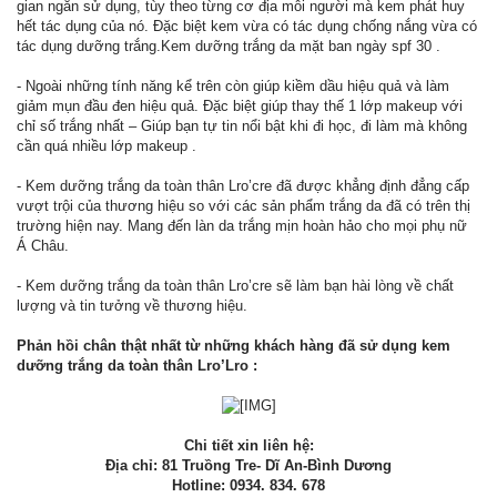
gian ngắn sử dụng, tùy theo từng cơ địa mỗi người mà kem phát huy
hết tác dụng của nó. Đặc biệt kem vừa có tác dụng chống nắng vừa có
tác dụng dưỡng trắng.Kem dưỡng trắng da mặt ban ngày spf 30 .
- Ngoài những tính năng kể trên còn giúp kiềm dầu hiệu quả và làm
giảm mụn đầu đen hiệu quả. Đặc biệt giúp thay thế 1 lớp makeup với
chỉ số trắng nhất – Giúp bạn tự tin nổi bật khi đi học, đi làm mà không
cần quá nhiều lớp makeup .
- Kem dưỡng trắng da toàn thân Lro’cre đã được khẳng định đẳng cấp
vượt trội của thương hiệu so với các sản phẩm trắng da đã có trên thị
trường hiện nay. Mang đến làn da trắng mịn hoàn hảo cho mọi phụ nữ
Á Châu.
- Kem dưỡng trắng da toàn thân Lro’cre sẽ làm bạn hài lòng về chất
lượng và tin tưởng về thương hiệu.
Phản hồi chân thật nhất từ những khách hàng đã sử dụng kem
dưỡng trắng da toàn thân Lro’Lro :
Chi tiết xin liên hệ:
Địa chỉ: 81 Truồng Tre- Dĩ An-Bình Dương
Hotline: 0934. 834. 678