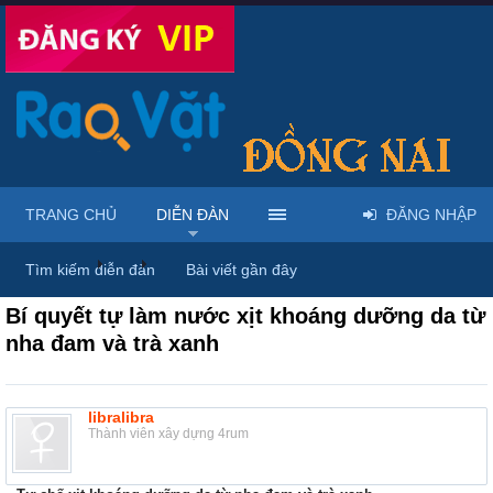
TRANG CHỦ
DIỄN ĐÀN
ĐĂNG NHẬP
Diễn đàn
...
Mỹ phẩm & spa làm đẹp tại Đồng Nai
Tìm kiếm diễn đàn
Bài viết gần đây
Bí quyết tự làm nước xịt khoáng dưỡng da từ
nha đam và trà xanh
libralibra
Thành viên xây dựng 4rum