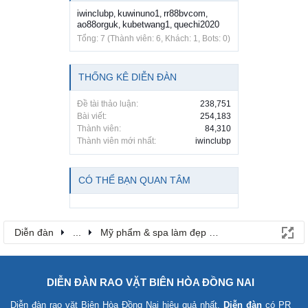
iwinclubp
kuwinuno1
rr88bvcom
,
,
,
ao88orguk
kubetwang1
quechi2020
,
,
Tổng: 7 (Thành viên: 6, Khách: 1, Bots: 0)
THỐNG KÊ DIỄN ĐÀN
Đề tài thảo luận:
238,751
Bài viết:
254,183
Thành viên:
84,310
Thành viên mới nhất:
iwinclubp
CÓ THỂ BẠN QUAN TÂM
Diễn đàn
...
Mỹ phẩm & spa làm đẹp tại Đồng Nai
DIỄN ĐÀN RAO VẶT BIÊN HÒA ĐỒNG NAI
Diễn đàn rao vặt Biên Hòa Đồng Nai
hiệu quả nhất.
Diễn đàn
có PR