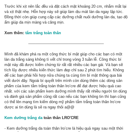
Trước khi xịt nên lắc đều và đặt cách mặt khoảng 20 cm, nhắm mắt lại
và xịt thật nhẹ. Hỗn hợp này sẽ giúp làm dịu mát làn da ngay lập tức.
Đồng thời còn giúp cung cấp các dưỡng chất nuôi dưỡng làn da, tạo độ
ẩm giúp da mịn màng và căng mịn.
Xem thêm:
tắm trắng toàn thân
----------------------------------------------------------------​
Mình đã khám phá ra một công thức bí mật giúp cho các bạn có một
làn da trắng sáng không tì vết chỉ trong vòng 3 tuần lễ. Công thức bí
mật này đã được kiểm chứng từ rất rất nhiều các bạn gái. Và bạn sẽ
tích lũy được nhiều kiến thức làm đẹp chỉ sau 2 phút tìm hiểu. Không
để các bạn phải hồi hợp nữa chúng ta cùng tìm bí mật thông qua bài
viết dưới đây. Ngoài bí quyết trên mình còn dùng thêm các dòng sản
phẩm của kem tắm trắng toàn thân lro’cre để đạt được hiệu quả cao
nhất. với các sản phẩm kem dưỡng mình thấy rất nhiều người tin dùng
và đánh giá sản phẩm cũng rất cao nếu các bạn không tin thì bạn cũng
có thể lên mạng tìm kiếm dòng mỹ phẩm tắm trắng toàn thân lro’cre
dược ai tin dùng là sẽ ra ngay thôi a@@
Kem dưỡng trắng da
toàn thân LRO'CRE
- Kem dưỡng trắng da toàn thân lro’cre là hiệu quả ngay sau một thời