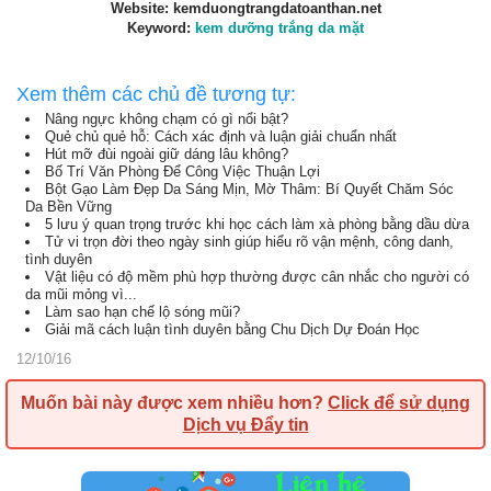
Website: kemduongtrangdatoanthan.net
Keyword:
kem dưỡng trắng da mặt
Xem thêm các chủ đề tương tự:
Nâng ngực không chạm có gì nổi bật?
Quẻ chủ quẻ hỗ: Cách xác định và luận giải chuẩn nhất
Hút mỡ đùi ngoài giữ dáng lâu không?
Bố Trí Văn Phòng Để Công Việc Thuận Lợi
Bột Gạo Làm Đẹp Da Sáng Mịn, Mờ Thâm: Bí Quyết Chăm Sóc
Da Bền Vững
5 lưu ý quan trọng trước khi học cách làm xà phòng bằng dầu dừa
Tử vi trọn đời theo ngày sinh giúp hiểu rõ vận mệnh, công danh,
tình duyên
Vật liệu có độ mềm phù hợp thường được cân nhắc cho người có
da mũi mỏng vì...
Làm sao hạn chế lộ sóng mũi?
Giải mã cách luận tình duyên bằng Chu Dịch Dự Đoán Học
12/10/16
Muốn bài này được xem nhiều hơn?
Click để sử dụng
Dịch vụ Đẩy tin