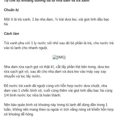
Tự chế xịt khoáng dưỡng da từ nha đam và trà xanh
Chuẩn bị
Một ít lá trà xanh, 1 bẹ nha đam, ½ trái dưa leo, vài giọt tinh dầu bạc
hà.
Cách làm
Trà xanh pha với 1 ly nước sôi nhỏ sau đó bỏ phần lá trà, cho nước trà
vào tủ lạnh cho nhanh nguội.
Nha đam rửa sạch gọt vỏ thật kĩ, cắt lấy phần thịt bên trong, dưa leo
rửa sạch gọt vỏ, sau đó cho nha đam và dưa leo vào máy xay xay
nhuyễn và lọc lấy nước.
Đổ nước trà xanh đã nguội cùng với hỗn hợp nước dưa chuột, nha
đam vào 1 chiếc bình xịt, cuối cùng thêm vài giọt tinh dầu bạc hà cùng
1/4 bình nước lọc nữa là hoàn thành.
Nên bảo quản bình xịt khoáng này trong tủ lạnh để dùng dần trong 1
tuần, không nên mang theo ra ngoài vì trời nắng nóng sẽ khiến hỗn hợp
xịt khoáng dễ hỏng.