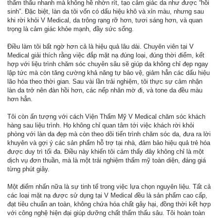
thẩm thấu nhanh mà không hề nhờn rít, tạo cảm giác da như được “hồi
sinh”. Đặc biệt, làn da tôi vốn có dấu hiệu khô và xỉn màu, nhưng sau
khi rời khỏi V Medical, da trông rạng rỡ hơn, tươi sáng hơn, và quan
trọng là cảm giác khỏe mạnh, đầy sức sống.
Điều làm tôi bất ngờ hơn cả là hiệu quả lâu dài. Chuyên viên tại V
Medical giải thích rằng việc đắp mặt nạ đúng loại, đúng thời điểm, kết
hợp với liệu trình chăm sóc chuyên sâu sẽ giúp da không chỉ đẹp ngay
lập tức mà còn tăng cường khả năng tự bảo vệ, giảm hẳn các dấu hiệu
lão hóa theo thời gian. Sau vài lần trải nghiệm, tôi thực sự cảm nhận
làn da trở nên đàn hồi hơn, các nếp nhăn mờ đi, và tone da đều màu
hơn hẳn.
Tôi còn ấn tượng với cách Viện Thẩm Mỹ V Medical chăm sóc khách
hàng sau liệu trình. Họ không chỉ quan tâm tới việc khách rời khỏi
phòng với làn da đẹp mà còn theo dõi tiến trình chăm sóc da, đưa ra lời
khuyên và gợi ý các sản phẩm hỗ trợ tại nhà, đảm bảo hiệu quả trẻ hóa
được duy trì tối đa. Điều này khiến tôi cảm thấy đây không chỉ là một
dịch vụ đơn thuần, mà là một trải nghiệm thẩm mỹ toàn diện, đáng giá
từng phút giây.
Một điểm nhấn nữa là sự tinh tế trong việc lựa chọn nguyên liệu. Tất cả
các loại mặt nạ được sử dụng tại V Medical đều là sản phẩm cao cấp,
đạt tiêu chuẩn an toàn, không chứa hóa chất gây hại, đồng thời kết hợp
với công nghệ hiện đại giúp dưỡng chất thẩm thấu sâu. Tôi hoàn toàn