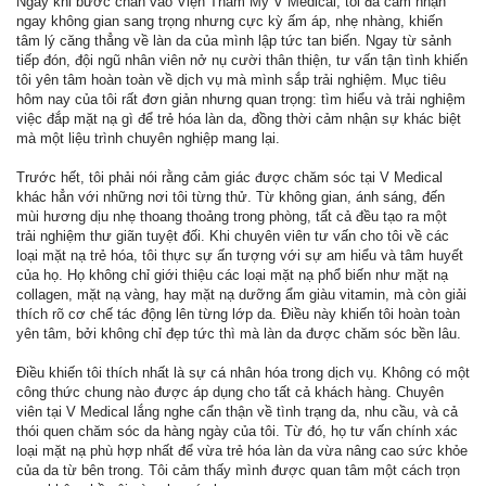
Ngay khi bước chân vào Viện Thẩm Mỹ V Medical, tôi đã cảm nhận
ngay không gian sang trọng nhưng cực kỳ ấm áp, nhẹ nhàng, khiến
tâm lý căng thẳng về làn da của mình lập tức tan biến. Ngay từ sảnh
tiếp đón, đội ngũ nhân viên nở nụ cười thân thiện, tư vấn tận tình khiến
tôi yên tâm hoàn toàn về dịch vụ mà mình sắp trải nghiệm. Mục tiêu
hôm nay của tôi rất đơn giản nhưng quan trọng: tìm hiểu và trải nghiệm
việc đắp mặt nạ gì để trẻ hóa làn da, đồng thời cảm nhận sự khác biệt
mà một liệu trình chuyên nghiệp mang lại.
Trước hết, tôi phải nói rằng cảm giác được chăm sóc tại V Medical
khác hẳn với những nơi tôi từng thử. Từ không gian, ánh sáng, đến
mùi hương dịu nhẹ thoang thoảng trong phòng, tất cả đều tạo ra một
trải nghiệm thư giãn tuyệt đối. Khi chuyên viên tư vấn cho tôi về các
loại mặt nạ trẻ hóa, tôi thực sự ấn tượng với sự am hiểu và tâm huyết
của họ. Họ không chỉ giới thiệu các loại mặt nạ phổ biến như mặt nạ
collagen, mặt nạ vàng, hay mặt nạ dưỡng ẩm giàu vitamin, mà còn giải
thích rõ cơ chế tác động lên từng lớp da. Điều này khiến tôi hoàn toàn
yên tâm, bởi không chỉ đẹp tức thì mà làn da được chăm sóc bền lâu.
Điều khiến tôi thích nhất là sự cá nhân hóa trong dịch vụ. Không có một
công thức chung nào được áp dụng cho tất cả khách hàng. Chuyên
viên tại V Medical lắng nghe cẩn thận về tình trạng da, nhu cầu, và cả
thói quen chăm sóc da hàng ngày của tôi. Từ đó, họ tư vấn chính xác
loại mặt nạ phù hợp nhất để vừa trẻ hóa làn da vừa nâng cao sức khỏe
của da từ bên trong. Tôi cảm thấy mình được quan tâm một cách trọn