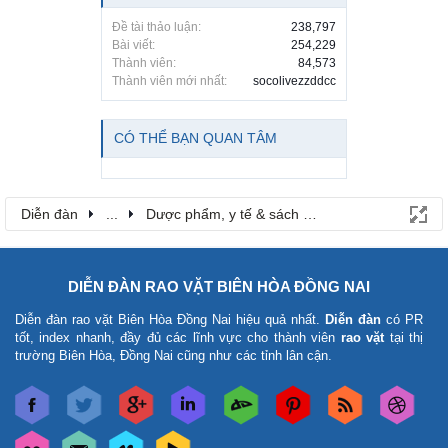
Đề tài thảo luận:
238,797
Bài viết:
254,229
Thành viên:
84,573
Thành viên mới nhất:
socolivezzddcc
CÓ THỂ BẠN QUAN TÂM
Diễn đàn
...
Dược phẩm, y tế & sách báo
DIỄN ĐÀN RAO VẶT BIÊN HÒA ĐỒNG NAI
Diễn đàn rao vặt Biên Hòa Đồng Nai
hiệu quả nhất.
Diễn đàn
có PR
tốt, index nhanh, đầy đủ các lĩnh vực cho thành viên
rao vặt
tại thị
trường Biên Hòa, Đồng Nai cũng như các tỉnh lân cận.