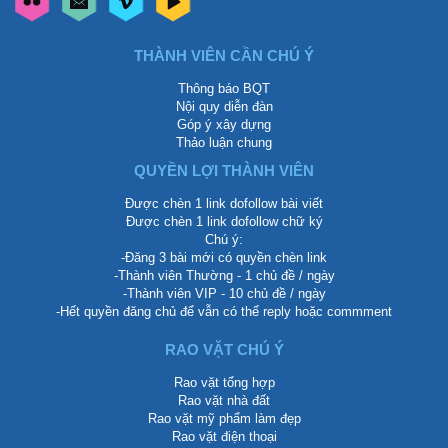
THÀNH VIÊN CẦN CHÚ Ý
Thông báo BQT
Nội quy diễn đàn
Góp ý xây dựng
Thảo luận chung
QUYỀN LỢI THÀNH VIÊN
Được chèn 1 link dofollow bài viết
Được chèn 1 link dofollow chữ ký
Chú ý:
-Đăng 3 bài mới có quyền chèn link
-Thành viên Thường - 1 chủ đề / ngày
-Thành viên VIP - 10 chủ đề / ngày
-Hết quyền đăng chủ để vẫn có thể reply hoặc commment
RAO VẶT CHÚ Ý
Rao vặt tổng hợp
Rao vặt nhà đất
Rao vặt mỹ phẩm làm đẹp
Rao vặt điện thoại