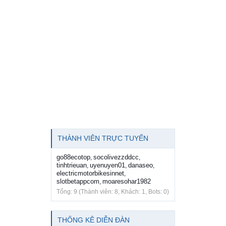
THÀNH VIÊN TRỰC TUYẾN
go88ecotop
socolivezzddcc
,
,
tinhtrieuan
uyenuyen01
danaseo
,
,
,
electricmotorbikesinnet
,
slotbetappcom
moaresohar1982
,
Tổng: 9 (Thành viên: 8, Khách: 1, Bots: 0)
THỐNG KÊ DIỄN ĐÀN