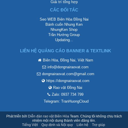
Giải trí tổng hợp
CÁC ĐỐI TÁC
Seo WEB Biên Hòa Đồng Nai
Bánh cuốn Nhung Ken
NhungKen Shop
Trần Hướng Group
Updating...
LIÊN HỆ QUẢNG CÁO BANNER & TEXTLINK
Biên Hòa, Đồng Nai, Việt Nam
info@dongnairaovat.com
dongnairaovat.com@gmail.com
https://dongnairaovat.com
Rao vặt Đồng Nai
Zalo: 0937 734 799
Telegram: TranHuongCloud
Phát triển bởi
Diễn đàn rao vặt Biên Hòa
Team. Chúng tôi không chịu trách
nhiệm mội nội dung thành viên đăng lên.
Tiếng Việt
Quy định và Nội quy
Liên hệ
Trợ giúp