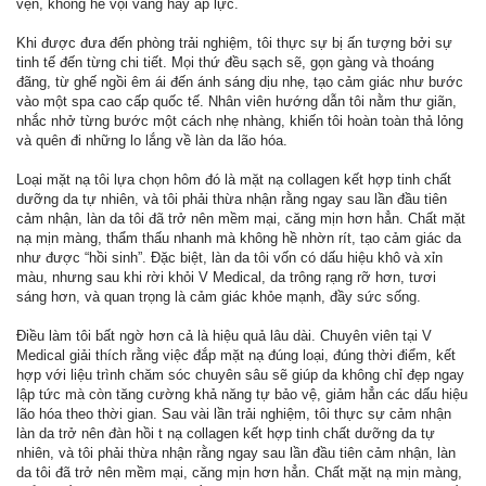
vẹn, không hề vội vàng hay áp lực.
Khi được đưa đến phòng trải nghiệm, tôi thực sự bị ấn tượng bởi sự
tinh tế đến từng chi tiết. Mọi thứ đều sạch sẽ, gọn gàng và thoáng
đãng, từ ghế ngồi êm ái đến ánh sáng dịu nhẹ, tạo cảm giác như bước
vào một spa cao cấp quốc tế. Nhân viên hướng dẫn tôi nằm thư giãn,
nhắc nhở từng bước một cách nhẹ nhàng, khiến tôi hoàn toàn thả lỏng
và quên đi những lo lắng về làn da lão hóa.
Loại mặt nạ tôi lựa chọn hôm đó là mặt nạ collagen kết hợp tinh chất
dưỡng da tự nhiên, và tôi phải thừa nhận rằng ngay sau lần đầu tiên
cảm nhận, làn da tôi đã trở nên mềm mại, căng mịn hơn hẳn. Chất mặt
nạ mịn màng, thẩm thấu nhanh mà không hề nhờn rít, tạo cảm giác da
như được “hồi sinh”. Đặc biệt, làn da tôi vốn có dấu hiệu khô và xỉn
màu, nhưng sau khi rời khỏi V Medical, da trông rạng rỡ hơn, tươi
sáng hơn, và quan trọng là cảm giác khỏe mạnh, đầy sức sống.
Điều làm tôi bất ngờ hơn cả là hiệu quả lâu dài. Chuyên viên tại V
Medical giải thích rằng việc đắp mặt nạ đúng loại, đúng thời điểm, kết
hợp với liệu trình chăm sóc chuyên sâu sẽ giúp da không chỉ đẹp ngay
lập tức mà còn tăng cường khả năng tự bảo vệ, giảm hẳn các dấu hiệu
lão hóa theo thời gian. Sau vài lần trải nghiệm, tôi thực sự cảm nhận
làn da trở nên đàn hồi t nạ collagen kết hợp tinh chất dưỡng da tự
nhiên, và tôi phải thừa nhận rằng ngay sau lần đầu tiên cảm nhận, làn
da tôi đã trở nên mềm mại, căng mịn hơn hẳn. Chất mặt nạ mịn màng,