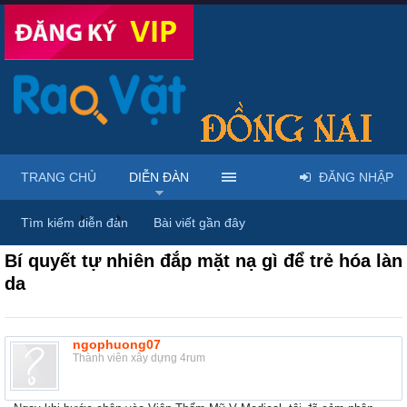
TRANG CHỦ
DIỄN ĐÀN
ĐĂNG NHẬP
Diễn đàn
...
Dược phẩm, y tế & sách báo
Tìm kiếm diễn đàn
Bài viết gần đây
Bí quyết tự nhiên đắp mặt nạ gì để trẻ hóa làn
da
ngophuong07
Thành viên xây dựng 4rum