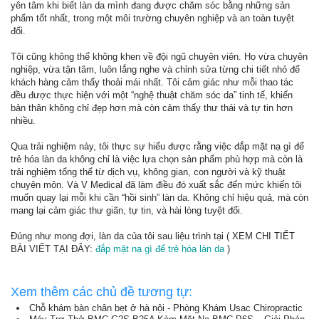
yên tâm khi biết làn da mình đang được chăm sóc bằng những sản
phẩm tốt nhất, trong một môi trường chuyên nghiệp và an toàn tuyệt
đối.
Tôi cũng không thể không khen về đội ngũ chuyên viên. Họ vừa chuyên
nghiệp, vừa tận tâm, luôn lắng nghe và chỉnh sửa từng chi tiết nhỏ để
khách hàng cảm thấy thoải mái nhất. Tôi cảm giác như mỗi thao tác
đều được thực hiện với một “nghệ thuật chăm sóc da” tinh tế, khiến
bản thân không chỉ đẹp hơn mà còn cảm thấy thư thái và tự tin hơn
nhiều.
Qua trải nghiệm này, tôi thực sự hiểu được rằng việc đắp mặt nạ gì để
trẻ hóa làn da không chỉ là việc lựa chọn sản phẩm phù hợp mà còn là
trải nghiệm tổng thể từ dịch vụ, không gian, con người và kỹ thuật
chuyên môn. Và V Medical đã làm điều đó xuất sắc đến mức khiến tôi
muốn quay lại mỗi khi cần “hồi sinh” làn da. Không chỉ hiệu quả, mà còn
mang lại cảm giác thư giãn, tự tin, và hài lòng tuyệt đối.
Đúng như mong đợi, làn da của tôi sau liệu trình tại ( XEM CHI TIẾT
BÀI VIẾT TẠI ĐÂY:
đắp mặt nạ gì để trẻ hóa làn da
)
Xem thêm các chủ đề tương tự:
Chỗ khám bàn chân bẹt ở hà nội - Phòng Khám Usac Chiropractic