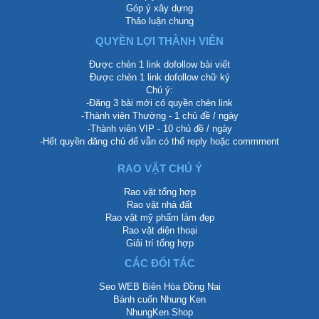
Góp ý xây dựng
Thảo luận chung
QUYỀN LỢI THÀNH VIÊN
Được chèn 1 link dofollow bài viết
Được chèn 1 link dofollow chữ ký
Chú ý:
-Đăng 3 bài mới có quyền chèn link
-Thành viên Thường - 1 chủ đề / ngày
-Thành viên VIP - 10 chủ đề / ngày
-Hết quyền đăng chủ để vẫn có thể reply hoặc commment
RAO VẶT CHÚ Ý
Rao vặt tổng hợp
Rao vặt nhà đất
Rao vặt mỹ phẩm làm đẹp
Rao vặt điện thoại
Giải trí tổng hợp
CÁC ĐỐI TÁC
Seo WEB Biên Hòa Đồng Nai
Bánh cuốn Nhung Ken
NhungKen Shop