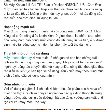
Chất liệu hợp kim thép cứng
Bộ Máy Khoan 111 Chi Tiết Black+Decker HD560KPLUS - Cam Đen
được cấu tạo từ chất liệu hợp kim thép và nhựa bền bỉ, có khả năng
chịu va đập tốt và không bị ăn mòn hay gỉ sét dưới mọi tác động của
thời tiết, cho thời gian sử dụng lâu dài.
Hoạt động mạnh mẽ
Máy được trang bị môtơ mạnh mẽ với công suất 550W, tốc độ khởi
động có chức năng điều khiển điện tử giúp khoan lái chính xác, tấm
chải xoay đảm bảo công suất không đổi khi quay lùi và tiến, ổ bi được
định mức tải động cao hơn đem lại cho máy tuổi thọ dài hơn.
Thiết kế nhỏ gọn, dễ sử dụng
Máy khoan cầm tay
được thiết kế nhỏ gọn sẽ cho bạn những trải
nghiệm thú vị trong công việc hằng ngày. Máy có nút bấm vừa vặn 2
ngón tay, công tắc chuyển tiếp và xoay chiều, công tắc khóa giúp thao
tác diễn ra liên tục nên bạn sẽ dễ dàng điều khiển máy theo đúng mục
đích và nhu cầu sử dụng của mình.
Gồm nhiều phụ kiện
Với bộ dụng cụ gồm 111 chi tiết đi kèm, bộ sản phẩm phù hợp và cần
thiết cho thợ sửa chữa chuyên nghiệp và các gia đình thông thường,
công trường xây dựng cầu đường nhà cao tầng, xưởng sản xuất chế
tạo cơ khí máy móc, thợ xây,…