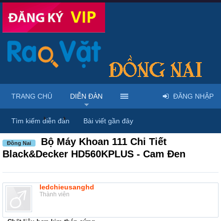
TRANG CHỦ
DIỄN ĐÀN
ĐĂNG NHẬP
Diễn đàn
...
Máy móc & thiết bị công nông nghiệp
Tìm kiếm diễn đàn
Bài viết gần đây
Bộ Máy Khoan 111 Chi Tiết
Đồng Nai
Black&Decker HD560KPLUS - Cam Đen
ledchieusanghd
Thành viên