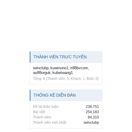
THÀNH VIÊN TRỰC TUYẾN
iwinclubp
kuwinuno1
rr88bvcom
,
,
,
ao88orguk
kubetwang1
,
Tổng: 6 (Thành viên: 5, Khách: 1, Bots: 0)
THỐNG KÊ DIỄN ĐÀN
Đề tài thảo luận:
238,751
Bài viết:
254,183
Thành viên:
84,310
Thành viên mới nhất:
iwinclubp