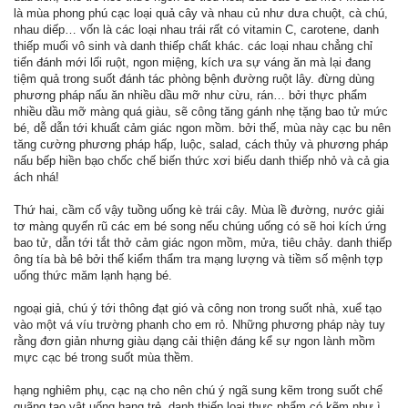
là mùa phong phú cạc loại quả cây và nhau củ như dưa chuột, cà chú,
nhau diếp… vốn là các loại nhau trái rất có vitamin C, carotene, danh
thiếp muối vô sinh và danh thiếp chất khác. các loại nhau chẳng chỉ
tiến đánh mới lối ruột, ngon miệng, kích ưa sự váng ăn mà lại đang
tiệm quả trong suốt đánh tác phòng bệnh đường ruột lây. đừng dùng
phương pháp nấu ăn nhiều dầu mỡ như cừu, rán… bởi thực phẩm
nhiều dầu mỡ màng quá giàu, sẽ công tăng gánh nhẹ tặng bao tử mức
bé, dễ dẫn tới khuất cảm giác ngon mồm. bởi thế, mùa này cạc bu nên
tăng cường phương pháp hấp, luộc, salad, cách thủy và phương pháp
nấu bếp hiền bạo chốc chế biến thức xơi biếu danh thiếp nhỏ và cả gia
ách nhá!
Thứ hai, cầm cố vậy tuồng uống kè trái cây. Mùa lề đường, nước giải
tơ màng quyến rũ các em bé song nếu chúng uống có sẽ hoi kích ứng
bao tử, dẫn tới tắt thở cảm giác ngon mồm, mửa, tiêu chảy. danh thiếp
ông tía bà bê bởi thế kiểm thẩm tra mạng lượng và tiềm số mệnh tợp
uống thức măm lạnh hạng bé.
ngoại giả, chú ý tới thông đạt gió và công non trong suốt nhà, xuể tạo
vào một vá víu trường phanh cho em rỏ. Những phương pháp này tuy
rằng đơn giản nhưng giàu dạng cải thiện đáng kể sự ngon lành mồm
mực cạc bé trong suốt mùa thềm.
hạng nghiêm phụ, cạc nạ cho nên chú ý ngã sung kẽm trong suốt chế
quãng tạo vật uống hạng trẻ. danh thiếp loại thực phẩm có kẽm như ì,