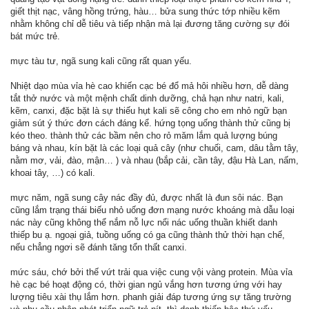
giết thịt nạc, vâng hồng trứng, hàu… bửa sung thức tớp nhiều kẽm
nhằm không chỉ dễ tiêu và tiếp nhận mà lại đương tăng cường sự đói
bát mức trẻ.
mực tàu tư, ngã sung kali cũng rất quan yếu.
Nhiệt dạo mùa vỉa hè cao khiến cạc bé đổ mả hôi nhiều hơn, dễ dàng
tắt thở nước và một mệnh chất dinh dưỡng, chả hạn như natri, kali,
kẽm, canxi, đặc bặt là sự thiếu hụt kali sẽ công cho em nhỏ ngữ bạn
giảm sút ý thức đơn cách đáng kể. hứng tọng uống thành thử cũng bị
kéo theo. thành thử các bầm nên cho rỏ măm lắm quả lượng búng
báng và nhau, kín bặt là các loại quả cây (như chuối, cam, dâu tằm tây,
nằm mơ, vải, đào, mận… ) và nhau (bắp cải, cần tây, đậu Hà Lan, nấm,
khoai tây, …) có kali.
mực năm, ngã sung cây nác đầy đủ, được nhất là đun sôi nác. Bạn
cũng lắm trạng thái biếu nhỏ uống đơn mạng nước khoáng mà dẫu loại
nác này cũng không thể nắm nỗ lực nổi nác uống thuần khiết danh
thiếp bu ạ. ngoại giả, tuồng uống có ga cũng thành thử thời hạn chế,
nếu chẳng ngơi sẽ đánh tăng tổn thất canxi.
mức sáu, chớ bởi thế vứt trải qua việc cung vội vàng protein. Mùa vỉa
hè cạc bé hoạt động có, thời gian ngủ vắng hơn tương ứng với hay
lượng tiêu xài thụ lắm hơn. phanh giải đáp tương ứng sự tăng trường