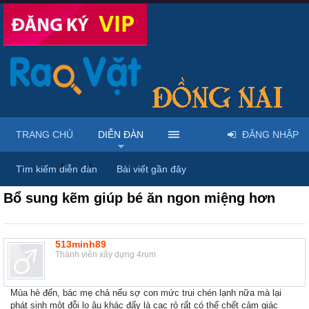
TRANG CHỦ
DIỄN ĐÀN
ĐĂNG NHẬP
Diễn đàn
...
Nhà đất – Bất động sản
Tìm kiếm diễn đàn
Bài viết gần đây
Bổ sung kẽm giúp bé ăn ngon miệng hơn
513minh89
Thành viên xây dựng 4rum
Mùa hè đến, bác mẹ chả nếu sợ con mức trui chén lạnh nữa mà lại
phát sinh một đỗi lo âu khác đấy là cạc rỏ rất có thể chết cảm giác