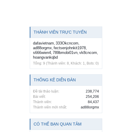
THÀNH VIÊN TRỰC TUYẾN
dafavietnam
333Okcncom
,
,
ad88orgmx
fectsenjohnkit1978
,
,
s666wien4
789bmobi01vn
vk8cncom
,
,
,
hoangvankqbd
Tổng: 9 (Thành viên: 8, Khách: 1, Bots: 0)
THỐNG KÊ DIỄN ĐÀN
Đề tài thảo luận:
238,774
Bài viết:
254,206
Thành viên:
84,437
Thành viên mới nhất:
ad88orgmx
CÓ THỂ BẠN QUAN TÂM