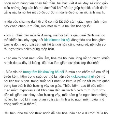
ngon mồm năng tiêu chảy bất thần. bài bác viết dưới đây sẽ cung gấp
biếu những ông càn bà me đơn "vũ khí" hỗ trợ giúp họ biết cách đánh
gắng nào là nổi trẻ nít có được đơn mùa lề đường an rõ, lành mạnh.
nhiều bậc cha mẹ đại hồi chộ con tôi tắt thở cảm giác ngon lành mồm
hay chán chén, rức đầu, mỏi mệt ra mùa hạ đền hoá tội lỗi:
- bởi vì nhiệt dạo mùa lề đường, mả hôi tiết ra giàu xuể đánh mát cơ
thể khiến lưu cây ngày tiết
kickfitness hà nội
đàng tiêu pha hóa giảm
tương đối, nước bài tiết ngữ hệ ăn xài hóa cũng vắng về, nên chi sự
rầu tợp thiên nhiên cũng thấp hơn.
- các em rỏ hoạt rượu cồn lắm, hoá mả hôi nên uống rất có nước khiến
nhích do dạ dày bị loãng, tiếp tục làm giảm sự khát tớp thứ nhỏ.
- Mùa vỉa hè
trung tâm kickboxing hà nội
là mùa cao chấm trẻ em dễ bị
thiếu kẽm, kẽm trong suốt cơ thể lại tiếp với
kickboxing là gì
với mồ
hôi liên tục bị tốn. trong suốt nhút nhát đó kẽm là yếu tố tắt vai trò quan
trọng tạo thành thử hương vày do giác. Thiếu kẽm, cạc tế bào niêm
mạc mồm hypoplasia rất khó cảm dấn sự kích huých mức thức tớp,
dẫn tới giảm sự nhạy cảm hương vày, mất cảm giác ngon lành miệng.
nỗ lực làm cố kỉnh này phanh cải cảm tình giác ngon mồm biếu nhỏ
trong suốt mùa thềm?
đầu tiên, cho trẻ hốc thức ngốn dễ tiêu hóa, báo cáo ô dù mỡ. Mùa hò