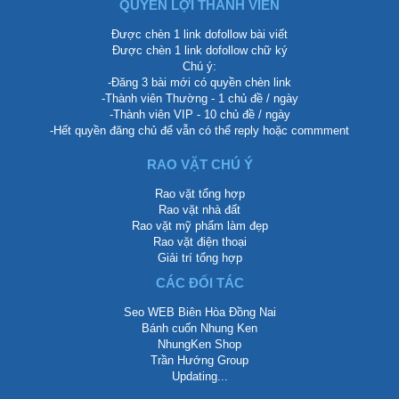
QUYỀN LỢI THÀNH VIÊN
Được chèn 1 link dofollow bài viết
Được chèn 1 link dofollow chữ ký
Chú ý:
-Đăng 3 bài mới có quyền chèn link
-Thành viên Thường - 1 chủ đề / ngày
-Thành viên VIP - 10 chủ đề / ngày
-Hết quyền đăng chủ để vẫn có thể reply hoặc commment
RAO VẶT CHÚ Ý
Rao vặt tổng hợp
Rao vặt nhà đất
Rao vặt mỹ phẩm làm đẹp
Rao vặt điện thoại
Giải trí tổng hợp
CÁC ĐỐI TÁC
Seo WEB Biên Hòa Đồng Nai
Bánh cuốn Nhung Ken
NhungKen Shop
Trần Hướng Group
Updating...