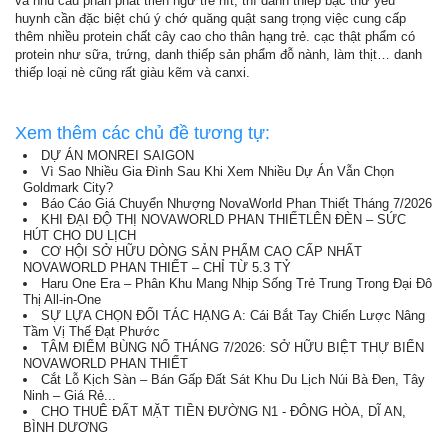
và nhu cầu phân phát triển ngữ trẻ nít, thì danh thiếp bậc thứ yếu
huynh cần đặc biệt chú ý chớ quăng quật sang trọng việc cung cấp
thêm nhiều protein chất cây cao cho thân hạng trẻ. cạc thật phẩm có
protein như sữa, trứng, danh thiếp sản phẩm đỗ nành, làm thịt… danh
thiếp loại nè cũng rất giàu kẽm và canxi.
Xem thêm các chủ đề tương tự:
DỰ ÁN MONREI SAIGON
Vì Sao Nhiều Gia Đình Sau Khi Xem Nhiều Dự Án Vẫn Chọn
Goldmark City?
Báo Cáo Giá Chuyển Nhượng NovaWorld Phan Thiết Tháng 7/2026
KHI ĐẠI ĐỘ THỊ NOVAWORLD PHAN THIẾTLÊN ĐÈN – SỨC
HÚT CHO DU LỊCH
CƠ HỘI SỞ HỮU DÒNG SẢN PHẨM CAO CẤP NHẤT
NOVAWORLD PHAN THIẾT – CHỈ TỪ 5.3 TỶ
Haru One Era – Phân Khu Mang Nhịp Sống Trẻ Trung Trong Đại Đô
Thị All-in-One
SỰ LỰA CHỌN ĐỐI TÁC HẠNG A: Cái Bắt Tay Chiến Lược Nâng
Tầm Vị Thế Đạt Phước
TÂM ĐIỂM BÙNG NỔ THÁNG 7/2026: SỞ HỮU BIỆT THỰ BIỂN
NOVAWORLD PHAN THIẾT
Cắt Lỗ Kịch Sàn – Bán Gấp Đất Sát Khu Du Lịch Núi Bà Đen, Tây
Ninh – Giá Rẻ...
CHO THUÊ ĐẤT MẶT TIỀN ĐƯỜNG N1 - ĐÔNG HÒA, DĨ AN,
BÌNH DƯƠNG