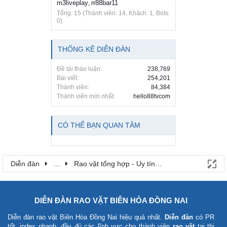
m3liveplay
rr88bar11
,
Tổng: 15 (Thành viên: 14, Khách: 1, Bots:
0)
THỐNG KÊ DIỄN ĐÀN
Đề tài thảo luận:
238,769
Bài viết:
254,201
Thành viên:
84,384
Thành viên mới nhất:
hello88tvcom
CÓ THỂ BẠN QUAN TÂM
Diễn đàn
...
Rao vặt tổng hợp - Uy tín - Miễn phí
DIỄN ĐÀN RAO VẶT BIÊN HÒA ĐỒNG NAI
Diễn đàn rao vặt Biên Hòa Đồng Nai
hiệu quả nhất.
Diễn đàn
có PR
tốt, index nhanh, đầy đủ các lĩnh vực cho thành viên
rao vặt
tại thị