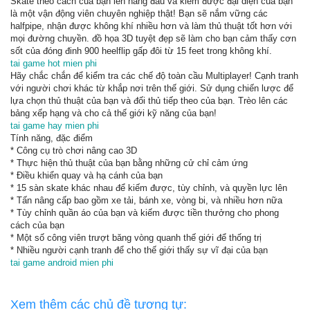
Skate theo cách của bạn lên hàng đầu và kiếm được đại diện của bạn
là một vận động viên chuyên nghiệp thật! Bạn sẽ nắm vững các
halfpipe, nhận được không khí nhiều hơn và làm thủ thuật tốt hơn với
mọi đường chuyền. đồ họa 3D tuyệt đẹp sẽ làm cho bạn cảm thấy cơn
sốt của đóng đinh 900 heelflip gấp đôi từ 15 feet trong không khí.
tai game hot mien phi
Hãy chắc chắn để kiểm tra các chế độ toàn cầu Multiplayer! Cạnh tranh
với người chơi khác từ khắp nơi trên thế giới. Sử dụng chiến lược để
lựa chọn thủ thuật của bạn và đối thủ tiếp theo của bạn. Trèo lên các
bảng xếp hạng và cho cả thế giới kỹ năng của bạn!
tai game hay mien phi
Tính năng, đặc điểm
* Công cụ trò chơi nâng cao 3D
* Thực hiện thủ thuật của bạn bằng những cử chỉ cảm ứng
* Điều khiển quay và hạ cánh của bạn
* 15 sàn skate khác nhau để kiếm được, tùy chỉnh, và quyền lực lên
* Tấn nâng cấp bao gồm xe tải, bánh xe, vòng bi, và nhiều hơn nữa
* Tùy chỉnh quần áo của bạn và kiếm được tiền thưởng cho phong
cách của bạn
* Một số công viên trượt băng vòng quanh thế giới để thống trị
* Nhiều người cạnh tranh để cho thế giới thấy sự vĩ đại của bạn
tai game android mien phi
Xem thêm các chủ đề tương tự: