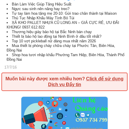
Bàn Làm Việc Giúp Tăng Hiệu Suất
Ngực sau sinh nên nâng hay treo?
Tự tay làm hoa tặng mẹ 20-10: Gửi trao chân thành tại Maison
Thủ Tục Nhập Khẩu Máy Tính Bỏ Túi
XẢ KHO PALLET NHỰA CŨ LONG AN – GIÁ CỰC RẺ, ƯU ĐÃI
KHỦNG! 0937.612.822
Thương hiệu giày bảo hộ tại Bắc Ninh bán chạy
Thiết bị bảo hộ lao động tại Ninh Bình ở đâu tốt nhất?
Top 10 vợt pickleball nữ đáng mua nhất năm 2026
Mua thiết bị phòng cháy chữa cháy tại Phước Tân, Biên Hòa,
Đồng Nai
Shop hoa tươi nhập khẩu Phường Tam Hiệp, Biên Hòa, Thành Phố
Đồng Nai
17/7/16
Muốn bài này được xem nhiều hơn?
Click để sử dụng
Dịch vụ Đẩy tin