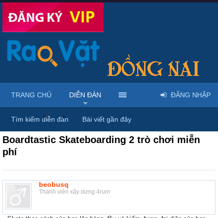
TRANG CHỦ
DIỄN ĐÀN
ĐĂNG NHẬP
Diễn đàn
...
Rao vặt tổng hợp - Uy tín - Miễn phí
Tìm kiếm diễn đàn
Bài viết gần đây
Boardtastic Skateboarding 2 trò chơi miễn
phí
beobusq
Thành viên xây dựng 4rum