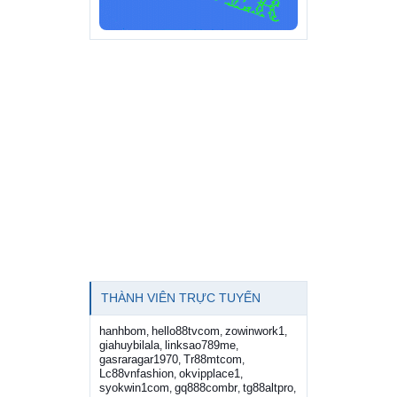
THÀNH VIÊN TRỰC TUYẾN
hanhbom
hello88tvcom
zowinwork1
,
,
,
giahuybilala
linksao789me
,
,
gasraragar1970
Tr88mtcom
,
,
Lc88vnfashion
okvipplace1
,
,
syokwin1com
gq888combr
tg88altpro
,
,
,