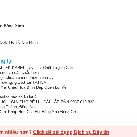
ng Bóng Xinh
 Q.4, TP. Hồ Chí Minh
ng tự:
ALTEK KABEL - Uy Tín, Chất Lượng Cao
ân đối và săn chắc hơn
việc chuẩn phong thủy hiện nay
 lượng, giá tốt tại TP.HCM
Mai Châu Hòa Bình Đẹp Quên Lối Về
oảng bao nhiêu lâu?
Ơ – GIÁ CỰC RẺ ƯU ĐÃI HẤP DẪN 0937.612.822
ong Thành, Đồng Nai
Giải Pháp Hạn Chế Hư Hỏng Sau Đóng Gói
em nhiều hơn?
Click để sử dụng Dịch vụ Đẩy tin