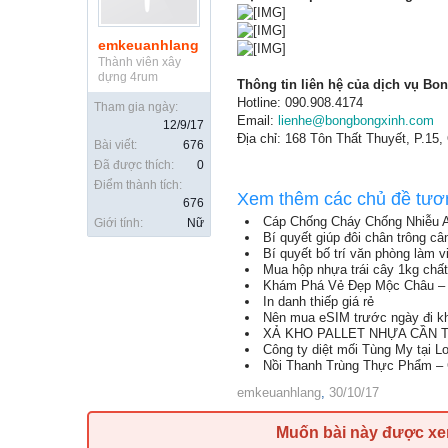
emkeuanhlang
Thành viên xây
dựng 4rum
Thông tin liên hệ của dịch vụ Bo
Hotline: 090.908.4174
Tham gia ngày:
Email:
lienhe@bongbongxinh.com
12/9/17
Địa chỉ: 168 Tôn Thất Thuyết, P.15,
Bài viết:
676
Đã được thích:
0
Điểm thành tích:
Xem thêm các chủ đề tươ
676
Cáp Chống Cháy Chống Nhiễu 
Giới tính:
Nữ
Bí quyết giúp đôi chân trông c
Bí quyết bố trí văn phòng làm 
Mua hộp nhựa trái cây 1kg chất
Khám Phá Vẻ Đẹp Mộc Châu – 
In danh thiếp giá rẻ
Nên mua eSIM trước ngày đi kh
XẢ KHO PALLET NHỰA CẦN TH
Công ty diệt mối Tùng My tại L
Nồi Thanh Trùng Thực Phẩm – 
emkeuanhlang
,
30/10/17
Muốn bài này được x