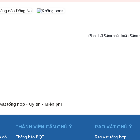
(Bạn phải Đăng nhập hoặc Đăng ký đ
vặt tổng hợp - Uy tín - Miễn phí
THÀNH VIÊN CẦN CHÚ Ý
RAO VẶT CHÚ Ý
n
có
Thông báo BQT
Rao vặt tổng hợp