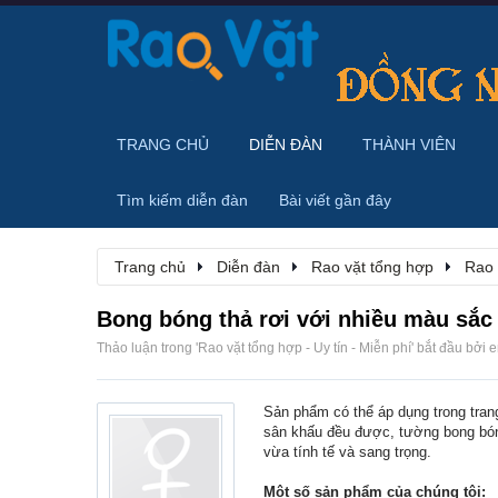
TRANG CHỦ
DIỄN ĐÀN
THÀNH VIÊN
Tìm kiếm diễn đàn
Bài viết gần đây
Trang chủ
Diễn đàn
Rao vặt tổng hợp
Rao 
Bong bóng thả rơi với nhiều màu sắc
Thảo luận trong '
Rao vặt tổng hợp - Uy tín - Miễn phí
' bắt đầu bởi
e
Sản phẩm có thể áp dụng trong trang
sân khấu đều được, tường bong bóng
vừa tính tế và sang trọng.
Một số sản phẩm của chúng tôi: