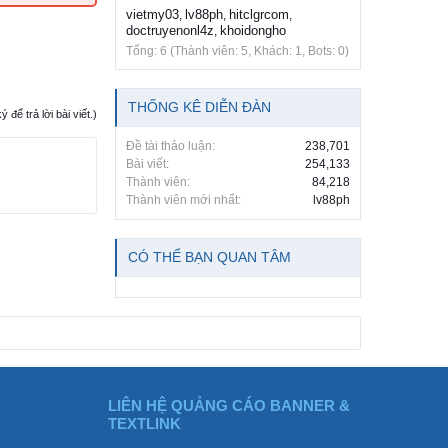
vietmy03
lv88ph
hitclgrcom
,
,
,
doctruyenonl4z
khoidongho
,
Tổng: 6 (Thành viên: 5, Khách: 1, Bots: 0)
THỐNG KÊ DIỄN ĐÀN
ể trả lời bài viết.)
Đề tài thảo luận:
238,701
Bài viết:
254,133
Thành viên:
84,218
Thành viên mới nhất:
lv88ph
CÓ THỂ BẠN QUAN TÂM
LIÊN HỆ QUẢNG CÁO BANNER &
TEXTLINK