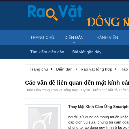
TRANG CHỦ
DIỄN ĐÀN
THÀNH VIÊN
Tìm kiếm diễn đàn
Bài viết gần đây
Trang chủ
Diễn đàn
Rao vặt tổng hợp
Rao 
Các vấn đề liên quan đến mặt kính c
Thảo luận trong '
Rao vặt tổng hợp - Uy tín - Miễn phí
' bắt đầu bởi
h
Thay Mặt Kính Cảm Ứng Smartpho
người sử dụng có mong muốn khắc 
cấp dịch vụ sửa, chúng tôi cam đoan
chúng tôi áp dụng quy trình 5 bước