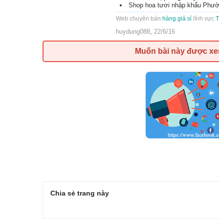
Shop hoa tươi nhập khẩu Phườ
Web chuyên bán
hàng giá sỉ
lĩnh vực
T
huydung088
,
22/6/16
Muốn bài này được x
Chia sẻ trang này