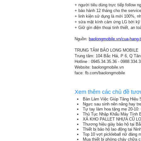
+ người tiêu dùng trực tiếp follow n
+ bảo hành 12 tháng cho the servi
+ linh kiện sử dụng là mới 100%, n
+ sửa mặt kính cảm ứng LG bởi kỹ t
+ Giữ gìn điện thoại tinh thiết, an t
Nguồn:
baolongmobile.vn/cua-hang-t
TRUNG TÂM BẢO LONG MOBILE
Trung tâm: 104 Bắc Hải, P 6, Q Tân
Hotline : 0945.34.35.36 - 0988.334.
Website: baolongmobile.vn
face: fb.com/baolongmobile
Xem thêm các chủ đề tươ
Bàn Làm Việc Giúp Tăng Hiệu 
Ngực sau sinh nên nâng hay tr
Tự tay làm hoa tặng mẹ 20-10: 
Thủ Tục Nhập Khẩu Máy Tính B
XẢ KHO PALLET NHỰA CŨ LON
Thương hiệu giày bảo hộ tại B
Thiết bị bảo hộ lao động tại Nin
Top 10 vợt pickleball nữ đáng
Mua thiết bị phòng cháy chữa 