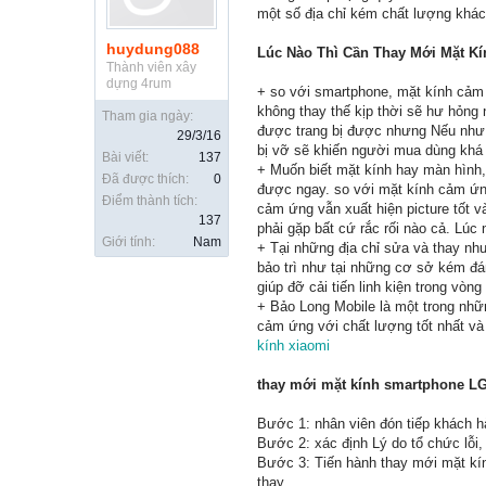
một số địa chỉ kém chất lượng khác
huydung088
Lúc Nào Thì Cần Thay Mới Mặt K
Thành viên xây
dựng 4rum
+ so với smartphone, mặt kính cảm 
không thay thế kịp thời sẽ hư hỏng
Tham gia ngày:
được trang bị được nhưng Nếu như k
29/3/16
bị vỡ sẽ khiến người mua dùng khá 
Bài viết:
137
+ Muốn biết mặt kính hay màn hình,
Đã được thích:
0
được ngay. so với mặt kính cảm ứn
Điểm thành tích:
cảm ứng vẫn xuất hiện picture tốt 
137
phải gặp bất cứ rắc rối nào cả. Lú
Giới tính:
Nam
+ Tại những địa chỉ sửa và thay như
bảo trì như tại những cơ sở kém đán
giúp đỡ cải tiến linh kiện trong vòng
+ Bảo Long Mobile là một trong nhữ
cảm ứng với chất lượng tốt nhất và
kính xiaomi
thay mới mặt kính smartphone LG
Bước 1: nhân viên đón tiếp khách h
Bước 2: xác định Lý do tổ chức lỗi,
Bước 3: Tiến hành thay mới mặt kí
thay