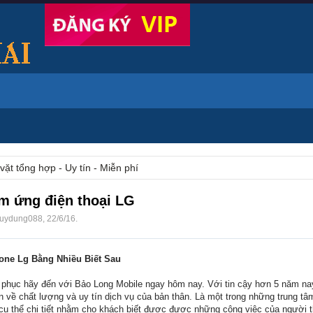
vặt tổng hợp - Uy tín - Miễn phí
ảm ứng điện thoại LG
uydung088
,
22/6/16
.
ne Lg Bằng Nhiều Biết Sau
phục hãy đến với Bảo Long Mobile ngay hôm nay. Với tin cậy hơn 5 năm na
 về chất lượng và uy tín dịch vụ của bản thân. Là một trong những trung tâm
 cụ thể chi tiết nhằm cho khách biết được được những công việc của người 