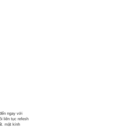
 đến ngay với
 liên tục refesh
t. mặt kính