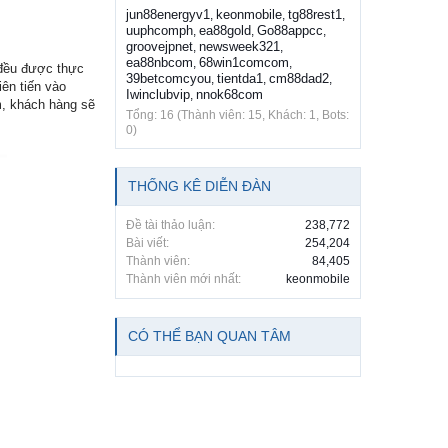
jun88energyv1
keonmobile
tg88rest1
,
,
,
uuphcomph
ea88gold
Go88appcc
,
,
,
groovejpnet
newsweek321
,
,
ea88nbcom
68win1comcom
,
,
 đều được thực
39betcomcyou
tientda1
cm88dad2
,
,
,
iên tiến vào
Iwinclubvip
nnok68com
,
m, khách hàng sẽ
Tổng: 16 (Thành viên: 15, Khách: 1, Bots:
0)
THỐNG KÊ DIỄN ĐÀN
Đề tài thảo luận:
238,772
Bài viết:
254,204
Thành viên:
84,405
Thành viên mới nhất:
keonmobile
CÓ THỂ BẠN QUAN TÂM