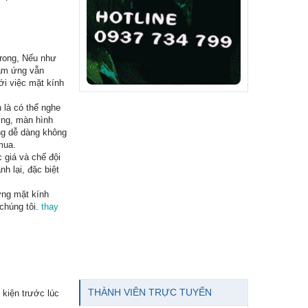
trong, Nếu như
cảm ứng vẫn
ới việc mặt kính
 là có thể nghe
ờng, màn hình
ng dễ dàng không
mua.
 giá và chế đội
h lại, đặc biệt
ứng mặt kính
chúng tôi.
thay
THÀNH VIÊN TRỰC TUYẾN
kiện trước lúc