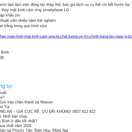
gười làm làm việc động tác thay thế, báo giá dịch vụ cụ thể chi tiết trước lúc
ce thay mặt kính cảm ứng smartphone LG
hập khẩu zin
huật viên nhiều năm trải nghiệm
oàn trắng trong quá trình sửa
hay-man-hinh-mat-kinh-cam-ung-lg-chat-luong-uy-tin-chinh-hang-lay-ngay-o-t
 Bình
338
ng tự:
Suất
eo?
Gửi trao chân thành tại Maison
ỏ Túi
G AN – GIÁ CỰC RẺ, ƯU ĐÃI KHỦNG! 0937.612.822
ắc Ninh bán chạy
h Bình ở đâu tốt nhất?
 mua nhất năm 2026
cháy tại Phước Tân, Biên Hòa, Đồng Nai