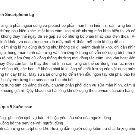
.
ính Smartphone Lg
ứng là phần ngoài cùng và protect bộ phần màn hình hiển thị, cảm ứng bên 
 những phụ kiện khác. mặt kính cảm ứng bị vỡ nhưng màn hình hiển thị và 
hông thay thế ngay thì sẽ gặp sự cố những bộ phận khác của điện thoại. V
khó khăn, và quan trọng hơn là máy mất đi thẫm mỹ nhìn không dễ coi.
 cảm ứng bị hư cũng dường như không có gì mệnh danh là khó, chỉ cần nhìn
g bị hỏng, màn hình cảm ứng và cảm ứng ở trong sẽ vẫn sử dụng bình thư
và rõ nét, cảm ứng cử động thông thường mọi động tác cảm ứng vẫn hoạt độ
c này điều cần làm là thay thế mặt kính cảm ứng có thể sử dụng như lúc mới 
 chúng tôi, các bạn sẽ không phải là lo lắng về chất lượng của vật dụng mức
g tin cậy khác. Máy sửa tại chúng tôi đếm trên đầu ngón tay khi phải bảo hàn
 7 ngày với từng the service cụ thể chi tiết.
ng trung tâm có đáng tin cậy, chuyên phân phối dịch vụ sửa màn hình, cảm 
 khoảng giá rẻ. Qúy khách sẽ hài lòng khi sử dụng the service của cửa hàng 
 qua 5 bước sau:
àng, ghi nhận dịch vụ bảo trì hoặc yêu cầu sửa của người dùng
 đồng bộ the service với người dùng
nh cảm ứng smartphone LG. Hướng dẫn người dùng kiểm tra chất lượng phụ 