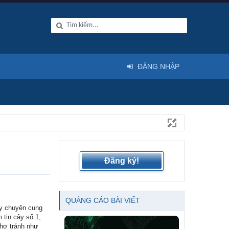
ĐĂNG NHẬP
Đăng ký!
QUẢNG CÁO BÀI VIẾT
y chuyên cung
 tin cậy số 1,
thợ tránh như