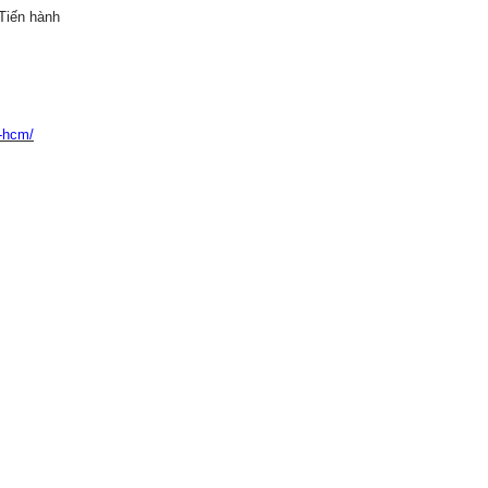
 Tiến hành
p-hcm/