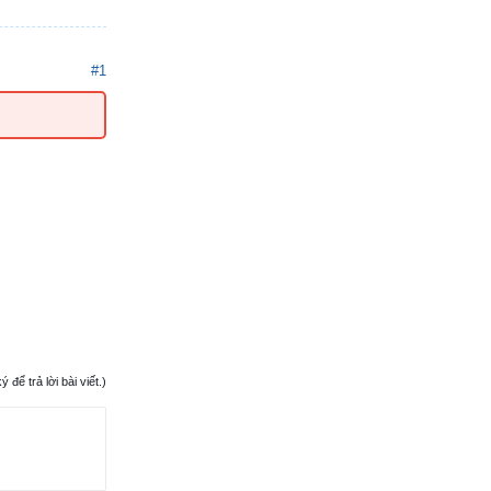
#1
ể trả lời bài viết.)