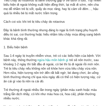
Tiêu chảy do rotavirus là bệnh thường gặp ở trẻ dưới 5 tuổi, Tuy nhiên
biểu hiện đi ngoài không xuất hiện đồng thời, lại mất đi sớm, nên cha
mẹ dễ nhầm trẻ bị sốt, quấy do mọc răng, hay bị cảm về đêm…, hậu
quả là nhiều bé bị mất nước trầm trọng.
Cách coi sóc khi trẻ bị tiêu chảy do rotavirus
Đây là bệnh bình thường nhưng đáng lo ngại là tình trạng phụ huynh
điều trị sai, coi thường hoặc hiểu nhầm tiêu chảy mùa đông sang bệnh
khác khá rộng rãi.
1. Biểu hiện bệnh
Sau 1-4 ngày bị truyền nhiễm virus, trẻ có các biểu hiện của bệnh. Với
bệnh này, thông thường
ngứa hậu môn bệnh gì
trẻ sẽ nôn trước, sau
khoảng 1-2 ngày thì bắt đầu đi ngoài, có bé thì bị đi ngoài rồi mới nôn.
Trẻ bị tiêu chảy nếu không nôn sẽ khỏe hơn vừa tiêu chảy vừa nôn.
Hơn nữa, hiện tượng nôn trớ đến rất bất ngờ, bé đang chơi, ăn uống
bình thường nhưng chỉ qua nửa ngày đã có thể có hiện tượng này, cứ
ăn cái gì vào là nôn ra cái đó.
Trẻ thường đi ngoài nhiều lần trong ngày (phân màu xanh hoặc màu
trắng lẫn dịch nhầy, có khi như màu hoa cà, hoa cải), phân thường
nhiều nước.