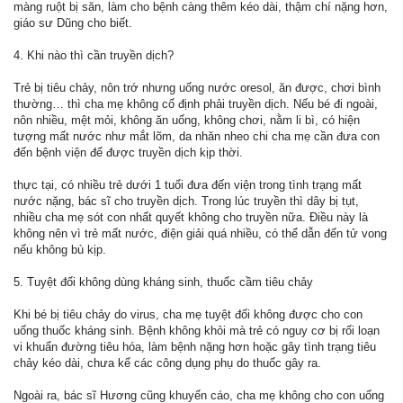
màng ruột bị săn, làm cho bệnh càng thêm kéo dài, thậm chí nặng hơn,
giáo sư Dũng cho biết.
4. Khi nào thì cần truyền dịch?
Trẻ bị tiêu chảy, nôn trớ nhưng uống nước oresol, ăn được, chơi bình
thường… thì cha mẹ không cố định phải truyền dịch. Nếu bé đi ngoài,
nôn nhiều, mệt mỏi, không ăn uống, không chơi, nằm li bì, có hiện
tượng mất nước như mắt lõm, da nhăn nheo chi cha mẹ cần đưa con
đến bệnh viện để được truyền dịch kịp thời.
thực tại, có nhiều trẻ dưới 1 tuổi đưa đến viện trong tình trạng mất
nước nặng, bác sĩ cho truyền dịch. Trong lúc truyền thì dây bị tụt,
nhiều cha mẹ sót con nhất quyết không cho truyền nữa. Điều này là
không nên vì trẻ mất nước, điện giải quá nhiều, có thể dẫn đến tử vong
nếu không bù kịp.
5. Tuyệt đối không dùng kháng sinh, thuốc cầm tiêu chảy
Khi bé bị tiêu chảy do virus, cha mẹ tuyệt đối không được cho con
uống thuốc kháng sinh. Bệnh không khỏi mà trẻ có nguy cơ bị rối loạn
vi khuẩn đường tiêu hóa, làm bệnh nặng hơn hoặc gây tình trạng tiêu
chảy kéo dài, chưa kể các công dụng phụ do thuốc gây ra.
Ngoài ra, bác sĩ Hương cũng khuyến cáo, cha mẹ không cho con uống