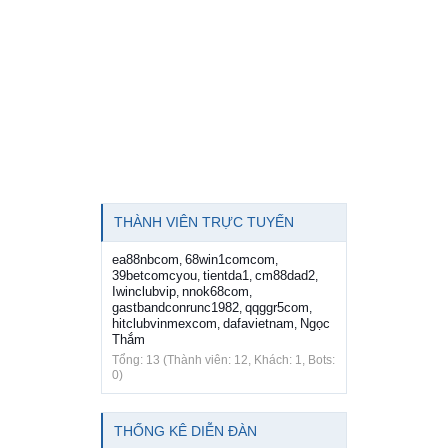
THÀNH VIÊN TRỰC TUYẾN
ea88nbcom
68win1comcom
,
,
39betcomcyou
tientda1
cm88dad2
,
,
,
Iwinclubvip
nnok68com
,
,
gastbandconrunc1982
qqggr5com
,
,
hitclubvinmexcom
dafavietnam
Ngọc
,
,
Thắm
Tổng: 13 (Thành viên: 12, Khách: 1, Bots:
0)
THỐNG KÊ DIỄN ĐÀN