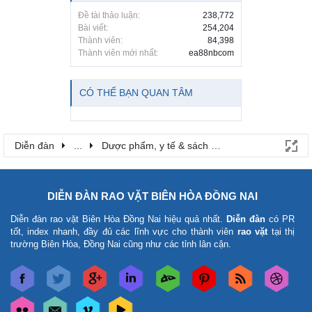
Đề tài thảo luận:
238,772
Bài viết:
254,204
Thành viên:
84,398
Thành viên mới nhất:
ea88nbcom
CÓ THỂ BẠN QUAN TÂM
Diễn đàn
...
Dược phẩm, y tế & sách báo
DIỄN ĐÀN RAO VẶT BIÊN HÒA ĐỒNG NAI
Diễn đàn rao vặt Biên Hòa Đồng Nai
hiệu quả nhất.
Diễn đàn
có PR
tốt, index nhanh, đầy đủ các lĩnh vực cho thành viên
rao vặt
tại thị
trường Biên Hòa, Đồng Nai cũng như các tỉnh lân cận.