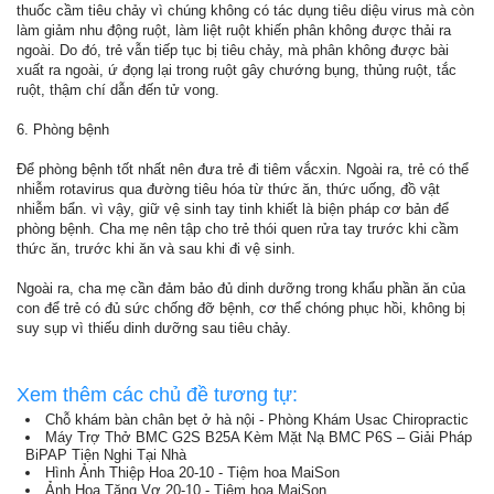
thuốc cầm tiêu chảy vì chúng không có tác dụng tiêu diệu virus mà còn
làm giảm nhu động ruột, làm liệt ruột khiến phân không được thải ra
ngoài. Do đó, trẻ vẫn tiếp tục bị tiêu chảy, mà phân không được bài
xuất ra ngoài, ứ đọng lại trong ruột gây chướng bụng, thủng ruột, tắc
ruột, thậm chí dẫn đến tử vong.
6. Phòng bệnh
Để phòng bệnh tốt nhất nên đưa trẻ đi tiêm vắcxin. Ngoài ra, trẻ có thể
nhiễm rotavirus qua đường tiêu hóa từ thức ăn, thức uống, đồ vật
nhiễm bẩn. vì vậy, giữ vệ sinh tay tinh khiết là biện pháp cơ bản để
phòng bệnh. Cha mẹ nên tập cho trẻ thói quen rửa tay trước khi cầm
thức ăn, trước khi ăn và sau khi đi vệ sinh.
Ngoài ra, cha mẹ cần đảm bảo đủ dinh dưỡng trong khẩu phần ăn của
con để trẻ có đủ sức chống đỡ bệnh, cơ thể chóng phục hồi, không bị
suy sụp vì thiếu dinh dưỡng sau tiêu chảy.
Xem thêm các chủ đề tương tự:
Chỗ khám bàn chân bẹt ở hà nội - Phòng Khám Usac Chiropractic
Máy Trợ Thở BMC G2S B25A Kèm Mặt Nạ BMC P6S – Giải Pháp
BiPAP Tiện Nghi Tại Nhà
Hình Ảnh Thiệp Hoa 20-10 - Tiệm hoa MaiSon
Ảnh Hoa Tặng Vợ 20-10 - Tiệm hoa MaiSon