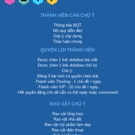
THÀNH VIÊN CẦN CHÚ Ý
Thông báo BQT
Nội quy diễn đàn
Góp ý xây dựng
Thảo luận chung
QUYỀN LỢI THÀNH VIÊN
Được chèn 1 link dofollow bài viết
Được chèn 1 link dofollow chữ ký
Chú ý:
-Đăng 3 bài mới có quyền chèn link
-Thành viên Thường - 1 chủ đề / ngày
-Thành viên VIP - 10 chủ đề / ngày
-Hết quyền đăng chủ để vẫn có thể reply hoặc commment
RAO VẶT CHÚ Ý
Rao vặt tổng hợp
Rao vặt nhà đất
Rao vặt mỹ phẩm làm đẹp
Rao vặt điện thoại