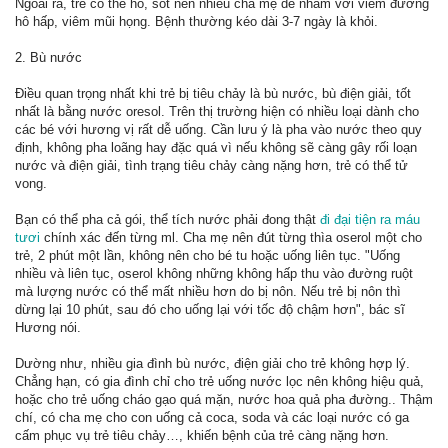
Ngoài ra, trẻ có thể ho, sốt nên nhiều cha mẹ dễ nhầm với viêm đường
hô hấp, viêm mũi họng. Bệnh thường kéo dài 3-7 ngày là khỏi.
2. Bù nước
Điều quan trọng nhất khi trẻ bị tiêu chảy là bù nước, bù điện giải, tốt
nhất là bằng nước oresol. Trên thị trường hiện có nhiều loại dành cho
các bé với hương vị rất dễ uống. Cần lưu ý là pha vào nước theo quy
định, không pha loãng hay đặc quá vì nếu không sẽ càng gây rối loạn
nước và điện giải, tình trạng tiêu chảy càng nặng hơn, trẻ có thể tử
vong.
Bạn có thể pha cả gói, thể tích nước phải đong thật
đi đại tiện ra máu
tươi
chính xác đến từng ml. Cha mẹ nên đút từng thìa oserol một cho
trẻ, 2 phút một lần, không nên cho bé tu hoặc uống liên tục. "Uống
nhiều và liên tục, oserol không những không hấp thu vào đường ruột
mà lượng nước có thể mất nhiều hơn do bị nôn. Nếu trẻ bị nôn thì
dừng lại 10 phút, sau đó cho uống lại với tốc độ chậm hơn", bác sĩ
Hương nói.
Dường như, nhiều gia đình bù nước, điện giải cho trẻ không hợp lý.
Chẳng hạn, có gia đình chỉ cho trẻ uống nước lọc nên không hiệu quả,
hoặc cho trẻ uống cháo gạo quá mặn, nước hoa quả pha đường.. Thậm
chí, có cha mẹ cho con uống cả coca, soda và các loại nước có ga
cấm phục vụ trẻ tiêu chảy…, khiến bệnh của trẻ càng nặng hơn.