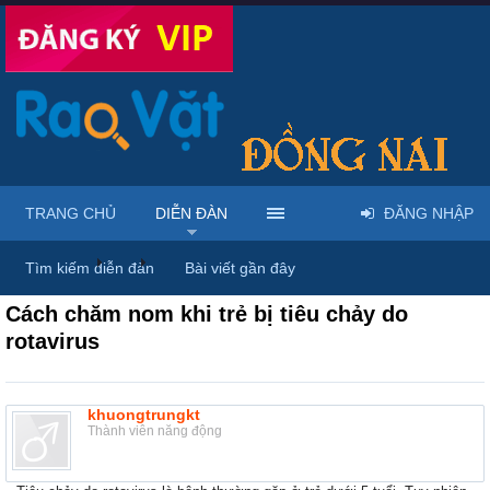
TRANG CHỦ
DIỄN ĐÀN
ĐĂNG NHẬP
Diễn đàn
...
Dược phẩm, y tế & sách báo
Tìm kiếm diễn đàn
Bài viết gần đây
Cách chăm nom khi trẻ bị tiêu chảy do
rotavirus
khuongtrungkt
Thành viên năng động