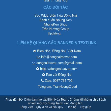
Giải trí tổng hợp
CÁC ĐỐI TÁC
Seo WEB Biên Hòa Đồng Nai
Bánh cuốn Nhung Ken
NhungKen Shop
Trần Hướng Group
Updating...
LIÊN HỆ QUẢNG CÁO BANNER & TEXTLINK
Biên Hòa, Đồng Nai, Việt Nam
info@dongnairaovat.com
dongnairaovat.com@gmail.com
https://dongnairaovat.com
Rao vặt Đồng Nai
Zalo: 0937 734 799
Telegram: TranHuongCloud
Phát triển bởi
Diễn đàn rao vặt Biên Hòa
Team. Chúng tôi không chịu trách
nhiệm mội nội dung thành viên đăng lên.
Tiếng Việt
Quy định và Nội quy
Liên hệ
Trợ giúp