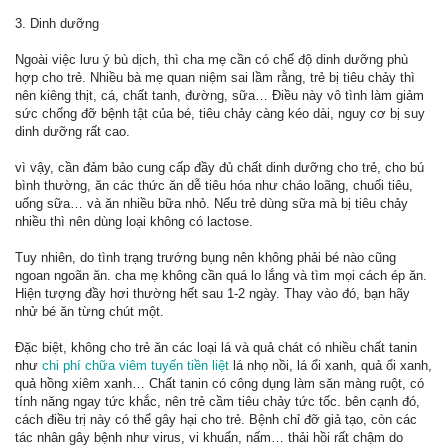
3. Dinh dưỡng
Ngoài việc lưu ý bù dịch, thì cha mẹ cần có chế độ dinh dưỡng phù
hợp cho trẻ. Nhiều bà mẹ quan niệm sai lầm rằng, trẻ bị tiêu chảy thì
nên kiêng thịt, cá, chất tanh, đường, sữa… Điều này vô tình làm giảm
sức chống đỡ bệnh tật của bé, tiêu chảy càng kéo dài, nguy cơ bị suy
dinh dưỡng rất cao.
vì vậy, cần đảm bảo cung cấp đầy đủ chất dinh dưỡng cho trẻ, cho bú
bình thường, ăn các thức ăn dễ tiêu hóa như cháo loãng, chuối tiêu,
uống sữa… và ăn nhiều bữa nhỏ. Nếu trẻ dùng sữa mà bị tiêu chảy
nhiều thì nên dùng loại không có lactose.
Tuy nhiên, do tình trạng trướng bụng nên không phải bé nào cũng
ngoan ngoãn ăn. cha mẹ không cần quá lo lắng và tìm mọi cách ép ăn.
Hiện tượng đầy hơi thường hết sau 1-2 ngày. Thay vào đó, bạn hãy
nhử bé ăn từng chút một.
Đặc biệt, không cho trẻ ăn các loại lá và quả chát có nhiều chất tanin
như
chi phí chữa viêm tuyến tiền liệt
lá nhọ nồi, lá ổi xanh, quả ổi xanh,
quả hồng xiêm xanh… Chất tanin có công dụng làm săn màng ruột, có
tính năng ngay tức khắc, nên trẻ cầm tiêu chảy tức tốc. bên cạnh đó,
cách điều trị này có thể gây hại cho trẻ. Bệnh chỉ đỡ giả tạo, còn các
tác nhân gây bệnh như virus, vi khuẩn, nấm… thải hồi rất chậm do