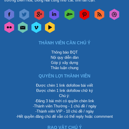
trường Biên Hòa, Đồng Nai cũng như các tỉnh lân cận.
THÀNH VIÊN CẦN CHÚ Ý
Thông báo BQT
Nội quy diễn đàn
Góp ý xây dựng
Thảo luận chung
QUYỀN LỢI THÀNH VIÊN
Được chèn 1 link dofollow bài viết
Được chèn 1 link dofollow chữ ký
Chú ý:
-Đăng 3 bài mới có quyền chèn link
-Thành viên Thường - 1 chủ đề / ngày
-Thành viên VIP - 10 chủ đề / ngày
-Hết quyền đăng chủ để vẫn có thể reply hoặc commment
RAO VẶT CHÚ Ý