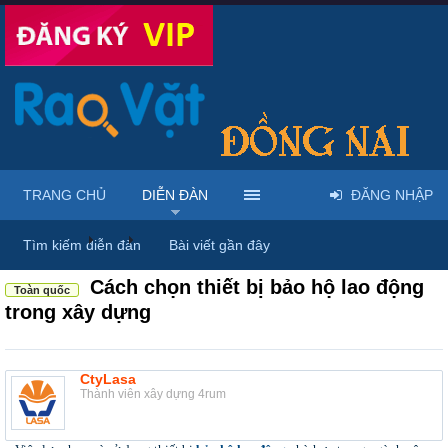
TRANG CHỦ
DIỄN ĐÀN
ĐĂNG NHẬP
Diễn đàn
...
Rao vặt tổng hợp - Uy tín - Miễn phí
Tìm kiếm diễn đàn
Bài viết gần đây
Cách chọn thiết bị bảo hộ lao động
Toàn quốc
trong xây dựng
CtyLasa
Thành viên xây dựng 4rum