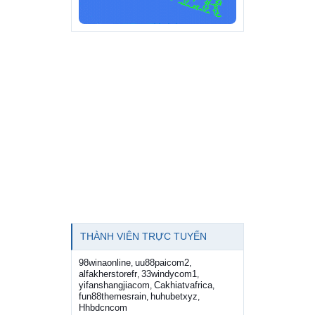
THÀNH VIÊN TRỰC TUYẾN
98winaonline
uu88paicom2
,
,
alfakherstorefr
33windycom1
,
,
yifanshangjiacom
Cakhiatvafrica
,
,
fun88themesrain
huhubetxyz
,
,
Hhbdcncom