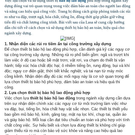
Việc lựa chọn và sử dụng thiết bị
bảo hộ lao động
phù hợp trong ngành xây
dựng đóng vai trò quan trọng trong việc đảm bảo an toàn cho người lao động
và nâng cao hiệu quả công việc. Trang bị đúng cách giúp phòng tránh các rủi
ro như va đập, trượt ngã, hóa chất, tiếng ồn, đồng thời góp phần giữ vững
tiến độ và chất lượng công trình. Bài viết sau của Lasa sẽ cung cấp hướng
dẫn chi tiết về cách chọn và sử dụng thiết bị bảo hộ an toàn, hiệu quả cho
ngành xây dựng.
1. Nhận diện các rủi ro tiềm ẩn tại công trường xây dựng
Để chọn thiết bị bảo hộ lao động phù hợp, cần đánh giá kỹ các nguy cơ
tại công trường xây dựng. Những rủi ro phổ biến gồm: ngã và trượt khi
làm việc ở độ cao hoặc bề mặt trơn; vật rơi, va chạm do thiết bị vận
hành; tiếp xúc hóa chất độc hại; ô nhiễm tiếng ồn, rung động, bụi và khí
độc; nguy cơ điện giật; thời tiết khắc nghiệt; và tai nạn từ máy móc
cồng kềnh. Nhận diện đầy đủ các mối nguy này là cơ sở quan trọng để
lựa chọn thiết bị bảo hộ phù hợp, đảm bảo an toàn và hiệu quả thi
công.
2. Lựa chọn thiết bị bảo hộ lao động phù hợp
Việc chọn lựa
thiết bị bảo hộ lao động
trong ngành xây dựng cần dựa
trên sự nhận diện chính xác các nguy cơ từ môi trường làm việc như
va đập, bụi, tiếng ồn, hóa chất hay vật sắc nhọn. Các thiết bị thiết yếu
bao gồm mũ bảo hộ, kính, găng tay, mặt nạ lọc khí, chụp tai, quần áo
và giày bảo hộ. Mỗi loại cần đạt tiêu chuẩn an toàn và phù hợp với tính
chất công việc. Sự hiểu biết và chọn lựa đúng thiết bị không chỉ giúp
giảm thiểu rủi ro mà còn bảo vệ sức khỏe và nâng cao hiệu quả lao