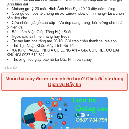
đình hiện đại
Maison gợi ý 20 mẫu Hình Ảnh Hoa Đẹp 20-10 đầy cảm hứng
Cửa gỗ composite chống nước Eurowindow chính hãng– Lựa chọn
bền đẹp cho...
Cửa nhôm giả gỗ cao cấp – Vẻ đẹp sang trọng, bền vững cho nhà
ở hiện đại
Bàn Làm Việc Giúp Tăng Hiệu Suất
Ngực sau sinh nên nâng hay treo?
Tự tay làm hoa tặng mẹ 20-10: Gửi trao chân thành tại Maison
Thủ Tục Nhập Khẩu Máy Tính Bỏ Túi
XẢ KHO PALLET NHỰA CŨ LONG AN – GIÁ CỰC RẺ, ƯU ĐÃI
KHỦNG! 0937.612.822
Thương hiệu giày bảo hộ tại Bắc Ninh bán chạy
21/6/25
Muốn bài này được xem nhiều hơn?
Click để sử dụng
Dịch vụ Đẩy tin