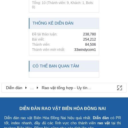
Tổng: 10 (Thành viên: 9, Khách: 1, Bots:
0)
THỐNG KÊ DIỄN ĐÀN
Đề tài thảo luận:
238,780
Bài viết:
254,212
Thành viên:
84,506
Thành viên mới nhất:
33windycom1
CÓ THỂ BẠN QUAN TÂM
Diễn đàn
...
Rao vặt tổng hợp - Uy tín - Miễn phí
DIỄN ĐÀN RAO VẶT BIÊN HÒA ĐỒNG NAI
Diễn đàn rao vặt Biên Hòa Đồng Nai
hiệu quả nhất.
Diễn đàn
có PR
tốt, index nhanh, đầy đủ các lĩnh vực cho thành viên
rao vặt
tại thị