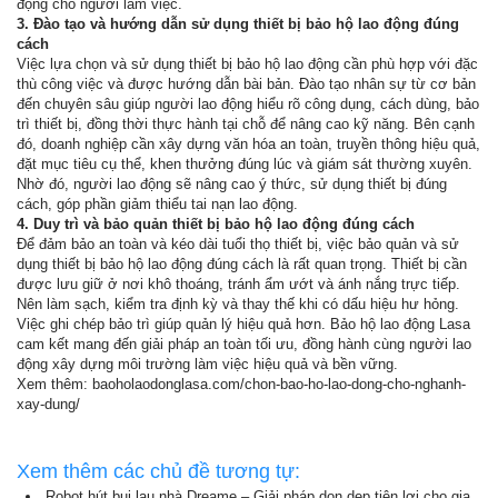
động cho người làm việc.
3. Đào tạo và hướng dẫn sử dụng thiết bị bảo hộ lao động đúng
cách
Việc lựa chọn và sử dụng thiết bị bảo hộ lao động cần phù hợp với đặc
thù công việc và được hướng dẫn bài bản. Đào tạo nhân sự từ cơ bản
đến chuyên sâu giúp người lao động hiểu rõ công dụng, cách dùng, bảo
trì thiết bị, đồng thời thực hành tại chỗ để nâng cao kỹ năng. Bên cạnh
đó, doanh nghiệp cần xây dựng văn hóa an toàn, truyền thông hiệu quả,
đặt mục tiêu cụ thể, khen thưởng đúng lúc và giám sát thường xuyên.
Nhờ đó, người lao động sẽ nâng cao ý thức, sử dụng thiết bị đúng
cách, góp phần giảm thiểu tai nạn lao động.
4. Duy trì và bảo quản thiết bị bảo hộ lao động đúng cách
Để đảm bảo an toàn và kéo dài tuổi thọ thiết bị, việc bảo quản và sử
dụng thiết bị bảo hộ lao động đúng cách là rất quan trọng. Thiết bị cần
được lưu giữ ở nơi khô thoáng, tránh ẩm ướt và ánh nắng trực tiếp.
Nên làm sạch, kiểm tra định kỳ và thay thế khi có dấu hiệu hư hỏng.
Việc ghi chép bảo trì giúp quản lý hiệu quả hơn. Bảo hộ lao động Lasa
cam kết mang đến giải pháp an toàn tối ưu, đồng hành cùng người lao
động xây dựng môi trường làm việc hiệu quả và bền vững.
Xem thêm: baoholaodonglasa.com/chon-bao-ho-lao-dong-cho-nghanh-
xay-dung/
Xem thêm các chủ đề tương tự:
Robot hút bụi lau nhà Dreame – Giải pháp dọn dẹp tiện lợi cho gia