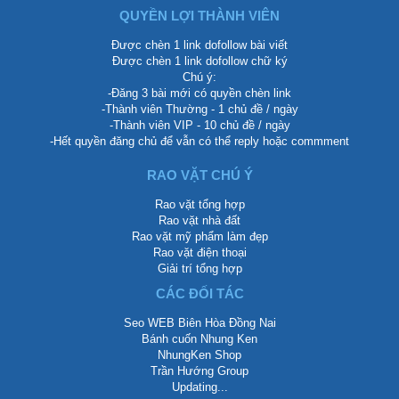
QUYỀN LỢI THÀNH VIÊN
Được chèn 1 link dofollow bài viết
Được chèn 1 link dofollow chữ ký
Chú ý:
-Đăng 3 bài mới có quyền chèn link
-Thành viên Thường - 1 chủ đề / ngày
-Thành viên VIP - 10 chủ đề / ngày
-Hết quyền đăng chủ để vẫn có thể reply hoặc commment
RAO VẶT CHÚ Ý
Rao vặt tổng hợp
Rao vặt nhà đất
Rao vặt mỹ phẩm làm đẹp
Rao vặt điện thoại
Giải trí tổng hợp
CÁC ĐỐI TÁC
Seo WEB Biên Hòa Đồng Nai
Bánh cuốn Nhung Ken
NhungKen Shop
Trần Hướng Group
Updating...