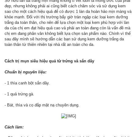
Sở hữu làn da trắng mịn màng không tì vết luôn là mong ước của phái
đẹp, nhưng không phải ai cũng biết cách chăm sóc và sử dụng kem
sao cho một cách hiệu quả để có được 1 làn da hoàn hảo mịn màng và
khỏe mạnh. Đối với thị trường bấy giờ tràn ngập các loại kem dưỡng
trắng da toàn thân, cho nên để lựa chọn một loại kem phù hợp với làn
da của chị em đạt hiệu quả cao và phải an toàn đang còn là vấn đề mà
chị em đang phân vân không biết lựa chọn sản phẩm nào. Chính vì thế
sau đây mình sẽ hướng dẫn các bạn sử dụng kem dưỡng trắng da
toàn thân từ thiên nhiên tại nhà rất an toàn cho da.
Cách trị mụn siêu hiệu quả từ trứng và sắn dây
Chuẩn bị nguyên liệu:
- 1 thìa canh bột sắn dây.
- 1 quả trứng gà.
- Bát, thìa và cọ đắp mặt nạ chuyên dụng.
Cách làm: