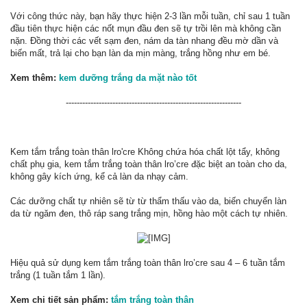
Với công thức này, bạn hãy thực hiện 2-3 lần mỗi tuần, chỉ sau 1 tuần
đầu tiên thực hiện các nốt mụn đầu đen sẽ tự trồi lên mà không cần
nặn. Đồng thời các vết sạm đen, nám da tàn nhang đều mờ dần và
biến mất, trả lại cho bạn làn da mịn màng, trắng hồng như em bé.
Xem thêm:
kem dưỡng trắng da mặt nào tốt
----------------------------------------------------------------​
Kem tắm trắng toàn thân lro'cre Không chứa hóa chất lột tẩy, không
chất phụ gia, kem tắm trắng toàn thân lro’cre đặc biệt an toàn cho da,
không gây kích ứng, kể cả làn da nhạy cảm.
Các dưỡng chất tự nhiên sẽ từ từ thẩm thấu vào da, biến chuyển làn
da từ ngăm đen, thô ráp sang trắng mịn, hồng hào một cách tự nhiên.
Hiệu quả sử dụng kem tắm trắng toàn thân lro’cre sau 4 – 6 tuần tắm
trắng (1 tuần tắm 1 lần).
Xem chi tiết sản phẩm:
tắm trắng toàn thân