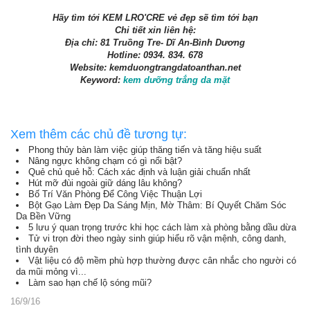
Hãy tìm tới KEM LRO'CRE vẻ đẹp sẽ tìm tới bạn
Chi tiết xin liên hệ:
Địa chỉ: 81 Truồng Tre- Dĩ An-Bình Dương
Hotline: 0934. 834. 678
Website: kemduongtrangdatoanthan.net
Keyword:
kem dưỡng trắng da mặt
Xem thêm các chủ đề tương tự:
Phong thủy bàn làm việc giúp thăng tiến và tăng hiệu suất
Nâng ngực không chạm có gì nổi bật?
Quẻ chủ quẻ hỗ: Cách xác định và luận giải chuẩn nhất
Hút mỡ đùi ngoài giữ dáng lâu không?
Bố Trí Văn Phòng Để Công Việc Thuận Lợi
Bột Gạo Làm Đẹp Da Sáng Mịn, Mờ Thâm: Bí Quyết Chăm Sóc
Da Bền Vững
5 lưu ý quan trọng trước khi học cách làm xà phòng bằng dầu dừa
Tử vi trọn đời theo ngày sinh giúp hiểu rõ vận mệnh, công danh,
tình duyên
Vật liệu có độ mềm phù hợp thường được cân nhắc cho người có
da mũi mỏng vì...
Làm sao hạn chế lộ sóng mũi?
16/9/16