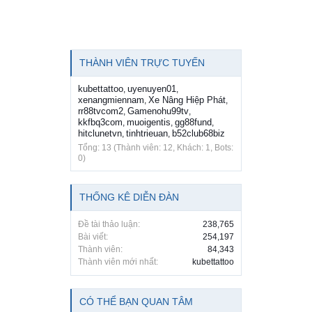
THÀNH VIÊN TRỰC TUYẾN
kubettattoo
uyenuyen01
,
,
xenangmiennam
Xe Nâng Hiệp Phát
,
,
rr88tvcom2
Gamenohu99tv
,
,
kkfbq3com
muoigentis
gg88fund
,
,
,
hitclunetvn
tinhtrieuan
b52club68biz
,
,
Tổng: 13 (Thành viên: 12, Khách: 1, Bots:
0)
THỐNG KÊ DIỄN ĐÀN
Đề tài thảo luận:
238,765
Bài viết:
254,197
Thành viên:
84,343
Thành viên mới nhất:
kubettattoo
CÓ THỂ BẠN QUAN TÂM