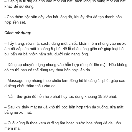
– Đập quả trứng gà cho vào một cái bát, tách lòng đỏ sáng một cái bát
khác để sử dụng.
- Cho thêm bột sắn dây vào bát lòng đỏ, khuấy đều để tạo thành hỗn
hợp sền sệt.
Cách sử dụng:
– Tẩy trang, rửa mặt sạch, dùng một chiếc khăn mềm nhúng vào nước
ấm rồi đắp lên mặt khoảng 5 phút để lỗ chân lông giãn nở giúp loại bỏ
bụi bẩn và bã nhờn nằm sâu dưới các nang lông.
– Dùng cọ chuyên dụng nhúng vào hỗn hợp rồi quét lên mặt. Nếu không
có cọ thì bạn có thể dùng tay thoa hỗn hợp lên da.
– Massage nhẹ nhàng theo chiều kim đồng hồ khoảng 1- phút giúp các
dưỡng chất thẩm thấu vào da.
– Nằm thư giãn để hỗn hợp phát huy tác dụng khoảng 15-20 phút.
– Sau khi thấy mặt nạ đã khô thì bóc hỗn hợp trên da xuống, rửa mặt
bằng nước mát.
– Cuối cùng là thoa kem dưỡng ẩm hoặc nước hoa hồng để da luôn
mềm mại.