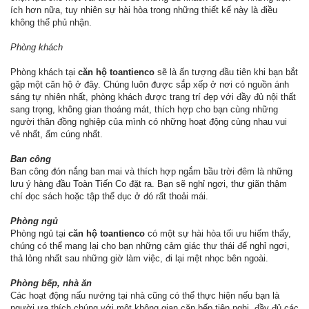
ích hơn nữa, tuy nhiên sự hài hòa trong những thiết kế này là điều
không thể phủ nhận.
Phòng khách
Phòng khách tại
căn hộ toantienco
sẽ là ấn tượng đầu tiên khi bạn bắt
gặp một căn hộ ở đây. Chúng luôn được sắp xếp ở nơi có nguồn ánh
sáng tự nhiên nhất, phòng khách được trang trí đẹp với đầy đủ nội thất
sang trọng, không gian thoáng mát, thích hợp cho bạn cùng những
người thân đồng nghiệp của mình có những hoạt động cùng nhau vui
vẻ nhất, ấm cúng nhất.
Ban công
Ban công đón nắng ban mai và thích hợp ngắm bầu trời đêm là những
lưu ý hàng đầu Toàn Tiến Co đặt ra. Bạn sẽ nghỉ ngơi, thư giãn thậm
chí đọc sách hoặc tập thể dục ở đó rất thoải mái.
Phòng ngủ
Phòng ngủ tại
căn hộ toantienco
có một sự hài hòa tối ưu hiếm thấy,
chúng có thể mang lại cho bạn những cảm giác thư thái để nghỉ ngơi,
thả lỏng nhất sau những giờ làm việc, đi lại mệt nhọc bên ngoài.
Phòng bếp, nhà ăn
Các hoạt động nấu nướng tại nhà cũng có thể thực hiện nếu bạn là
người ưa thích chúng với một không gian căn bếp tiện nghi, đầy đủ các