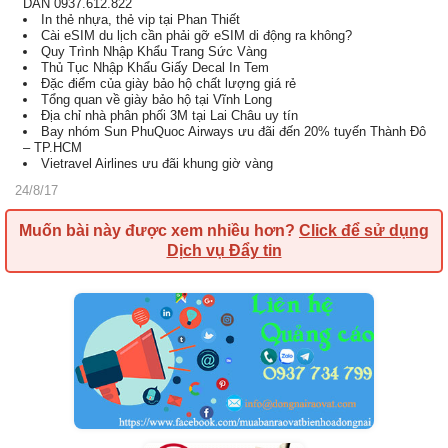
DẪN 0937.612.822
In thẻ nhựa, thẻ vip tại Phan Thiết
Cài eSIM du lịch cần phải gỡ eSIM di động ra không?
Quy Trình Nhập Khẩu Trang Sức Vàng
Thủ Tục Nhập Khẩu Giấy Decal In Tem
Đặc điểm của giày bảo hộ chất lượng giá rẻ
Tổng quan về giày bảo hộ tại Vĩnh Long
Địa chỉ nhà phân phối 3M tại Lai Châu uy tín
Bay nhóm Sun PhuQuoc Airways ưu đãi đến 20% tuyến Thành Đô
– TP.HCM
Vietravel Airlines ưu đãi khung giờ vàng
24/8/17
Muốn bài này được xem nhiều hơn?
Click để sử dụng
Dịch vụ Đẩy tin