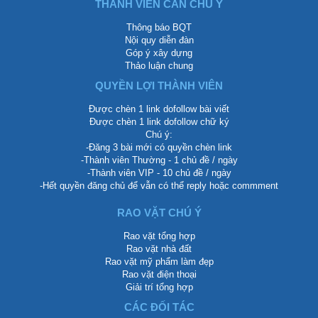
THÀNH VIÊN CẦN CHÚ Ý
Thông báo BQT
Nội quy diễn đàn
Góp ý xây dựng
Thảo luận chung
QUYỀN LỢI THÀNH VIÊN
Được chèn 1 link dofollow bài viết
Được chèn 1 link dofollow chữ ký
Chú ý:
-Đăng 3 bài mới có quyền chèn link
-Thành viên Thường - 1 chủ đề / ngày
-Thành viên VIP - 10 chủ đề / ngày
-Hết quyền đăng chủ để vẫn có thể reply hoặc commment
RAO VẶT CHÚ Ý
Rao vặt tổng hợp
Rao vặt nhà đất
Rao vặt mỹ phẩm làm đẹp
Rao vặt điện thoại
Giải trí tổng hợp
CÁC ĐỐI TÁC