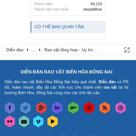
Thành viên:
84,118
Thành viên mới nhất:
rikvip88live
CÓ THỂ BẠN QUAN TÂM
Diễn đàn
...
Rao vặt tổng hợp - Uy tín - Miễn phí
DIỄN ĐÀN RAO VẶT BIÊN HÒA ĐỒNG NAI
Diễn đàn rao vặt Biên Hòa Đồng Nai
hiệu quả nhất.
Diễn đàn
có PR
tốt, index nhanh, đầy đủ các lĩnh vực cho thành viên
rao vặt
tại thị
trường Biên Hòa, Đồng Nai cũng như các tỉnh lân cận.