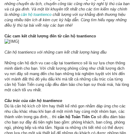
những chuyến du lịch, chuyến công tác cũng như kỳ nghỉ lý thú của bạn
và cả gia đình. Và một lời khuyên tốt nhất cho các tìm kiếm này chính
là những
căn hộ toantienco
chất lượng với sự khẳng định thương hiệu
cùng nhiều tiện ích đi kèm cực kỳ hấp dẫn. Cùng tìm hiểu ngay những
điều lý thú tại bài viết này các bạn nhé!
Các cam kết chất lượng đến từ căn hộ toantienco
Căn hộ toantienco với những cam kết chất lượng hàng đầu
Những căn hộ dịch vu cao cấp tại toantienco sẽ là sự lựa chọn thông
minh dành cho bạn. Với chất lượng phòng cũng như chất lượng dịch
vụ nơi đây sẽ mang đến cho bạn những trải nghiệm tuyệt vời khi đến
với mảnh đất thủ đô yêu dấu khi mà tất cả những cấu trúc của từng
căn hộ Toàn Tiến cung cấp đều đảm bảo cho bạn sự thoải mái, hài lòng
một cách tối ưu nhất.
Cấu trúc của căn hộ toantienco
Dù là căn hộ kích cỡ lớn hay thiết kế nhỏ gọn nhằm đáp ứng cho các
nhu cầu khác nhau khi bạn đi một mình hay cùng một nhóm bạn, các
thành viên trong gia đình,.. thì
căn hộ Toàn Tiến Co
sẽ đều đảm bảo
cho bạn sự đầy đủ tiện nghi bao gồm: phòng khách, ban công, phòng
ngủ, phòng bếp và nhà tắm. Ngoài ra những chi tiết nhỏ có thể được
chọn lựa cho một vài thiết kế để những du khách có được những tiện