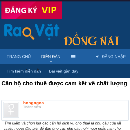
TRANG CHỦ
DIỄN ĐÀN
ĐĂNG NHẬP
Diễn đàn
...
Rao vặt tổng hợp - Uy tín - Miễn phí
Tìm kiếm diễn đàn
Bài viết gần đây
Căn hộ cho thuê được cam kết về chất lượng
hongngoc
Thành viên
Tìm kiếm và chọn lựa các căn hộ dịch vụ cho thuê là nhu cầu của rất
nhiều người đặc biệt để đáp ứng các nhu cầu nghỉ ngơi ngắn hạn cho