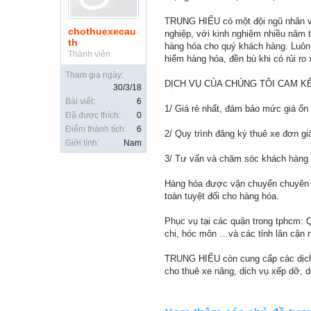
TRUNG HIẾU có một đội ngũ nhân vi
chothuexecau
nghiệp, với kinh nghiệm nhiều năm t
th
hàng hóa cho quý khách hàng. Luôn
Thành viên
hiểm hàng hóa, đền bù khi có rủi ro 
Tham gia ngày:
DỊCH VỤ CỦA CHÚNG TÔI CAM KẾ
30/3/18
Bài viết:
6
1/ Giá rẻ nhất, đảm bảo mức giá ổn 
Đã được thích:
0
Điểm thành tích:
6
2/ Quy trình đăng ký thuê xe đơn g
Giới tính:
Nam
3/ Tư vấn và chăm sóc khách hàng l
Hàng hóa được vận chuyển chuyên n
toàn tuyệt đối cho hàng hóa.
Phục vụ tại các quận trong tphcm: Qu
chi, hóc môn …và các tỉnh lân cận n
TRUNG HIẾU còn cung cấp các dịch 
cho thuê xe nâng, dịch vụ xếp dỡ, 