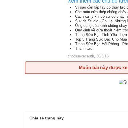
Xem thêm các chủ đề tươ
Vì sao cần lắp tay co thủy lực
Các mẫu cửa thép chống cháy
Cách xử lý khi có sự cố cháy n
Sukids Studio - Ghi Lại Những
Ứng dụng của kính chống cháy t
Quy định về cửa thoát hiểm tr
Trang Sức Bạc Tình Yêu - Lự
Top 5 Trang Sức Bạc Cho Mùa
Trang Sức Bạc Hải Phòng - Pho
Thành tựu
chothuexecauth
,
30/3/18
Muốn bài này được x
Chia sẻ trang này