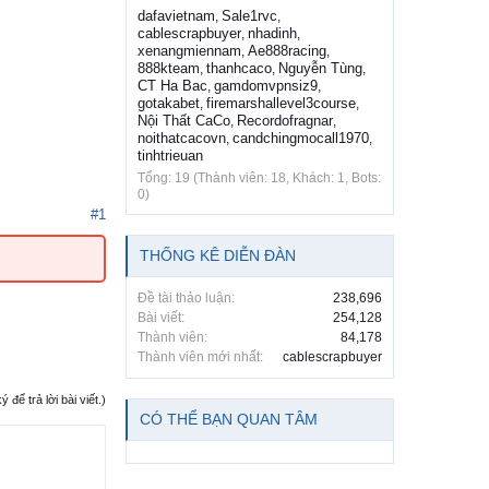
dafavietnam
Sale1rvc
,
,
cablescrapbuyer
nhadinh
,
,
xenangmiennam
Ae888racing
,
,
888kteam
thanhcaco
Nguyễn Tùng
,
,
,
CT Ha Bac
gamdomvpnsiz9
,
,
gotakabet
firemarshallevel3course
,
,
Nội Thất CaCo
Recordofragnar
,
,
noithatcacovn
candchingmocall1970
,
,
tinhtrieuan
Tổng: 19 (Thành viên: 18, Khách: 1, Bots:
0)
#1
THỐNG KÊ DIỄN ĐÀN
Đề tài thảo luận:
238,696
Bài viết:
254,128
Thành viên:
84,178
Thành viên mới nhất:
cablescrapbuyer
ể trả lời bài viết.)
CÓ THỂ BẠN QUAN TÂM