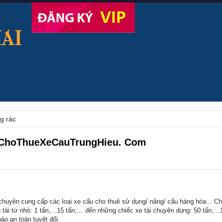
g rác
- ChoThueXeCauTrungHieu. Com
n cung cấp các loại xe cẩu cho thuê sử dụng/ nâng/ cẩu hàng hóa... Chú
ng tải từ nhỏ: 1 tấn,…15 tấn,… đến những chiếc xe tải chuyên dụng: 50 tấn,
ảo an toàn tuyệt đối.