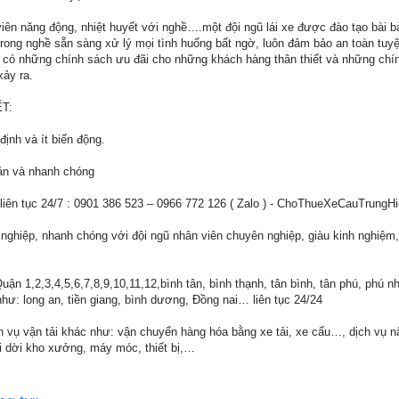
ên năng động, nhiệt huyết với nghề….một đội ngũ lái xe được đào tạo bài 
rong nghề sẵn sàng xử lý mọi tình huống bất ngờ, luôn đảm bảo an toàn tuyệ
 có những chính sách ưu đãi cho những khách hàng thân thiết và những chí
xảy ra.
T:
định và ít biến động.
iản và nhanh chóng
iên tục 24/7 : 0901 386 523 – 0966 772 126 ( Zalo ) - ChoThueXeCauTrungH
ghiệp, nhanh chóng với đội ngũ nhân viên chuyên nghiệp, giàu kinh nghiệm
ận 1,2,3,4,5,6,7,8,9,10,11,12,bình tân, bình thạnh, tân bình, tân phú, phú n
hư: long an, tiền giang, bình dương, Đồng nai… liên tục 24/24
vụ vận tải khác như: vận chuyển hàng hóa bằng xe tải, xe cẩu…, dịch vụ n
di dời kho xưởng, máy móc, thiết bị,…