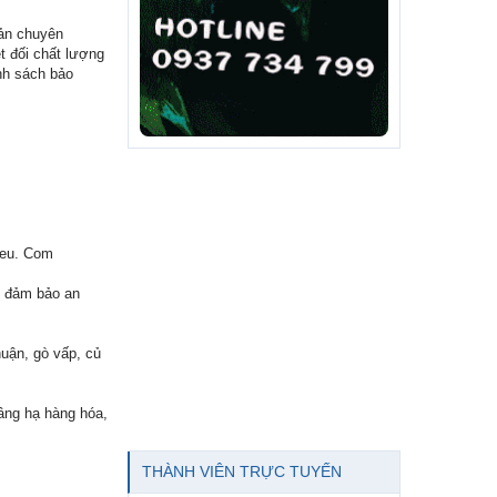
bản chuyên
t đối chất lượng
nh sách bảo
ieu. Com
, đảm bảo an
huận, gò vấp, củ
âng hạ hàng hóa,
THÀNH VIÊN TRỰC TUYẾN