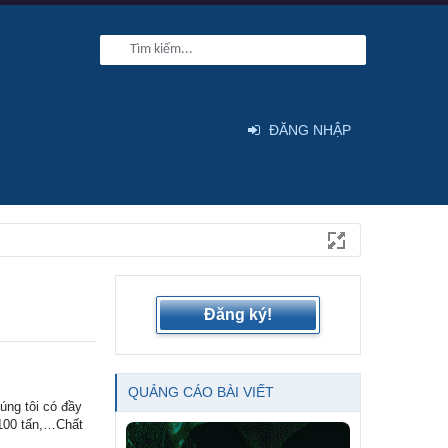
ĐĂNG NHẬP
Đăng ký!
QUẢNG CÁO BÀI VIẾT
ng tôi có đầy
…100 tấn,…Chất