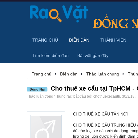
TRANG CHỦ
DIỄN ĐÀN
THÀNH VIÊN
Tìm kiếm diễn đàn
Bài viết gần đây
Trang chủ
Diễn đàn
Thảo luận chung
Thùn
Cho thuê xe cẩu tại TpHCM 
Đồng Nai
Thảo luận trong '
Thùng rác
' bắt đầu bởi
chothuexecauth
,
30/3/18
.
CHO THUÊ XE CẨU TẬN NƠI
CHO THUÊ XE CẨU TRUNG HIẾU chuyê
đủ các loại xe cẩu với đa dạng trọ
lượng xe luôn được kiển định đảm b