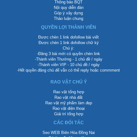
Thông báo BQT
Nội quy diễn đàn
Góp ý xây dựng
Thảo luận chung
QUYỀN LỢI THÀNH VIÊN
Được chèn 1 link dofollow bài viết
Được chèn 1 link dofollow chữ ký
Chú ý:
-Đăng 3 bài mới có quyền chèn link
-Thành viên Thường - 1 chủ đề / ngày
-Thành viên VIP - 10 chủ đề / ngày
-Hết quyền đăng chủ để vẫn có thể reply hoặc commment
RAO VẶT CHÚ Ý
Rao vặt tổng hợp
Rao vặt nhà đất
Rao vặt mỹ phẩm làm đẹp
Rao vặt điện thoại
Giải trí tổng hợp
CÁC ĐỐI TÁC
Seo WEB Biên Hòa Đồng Nai