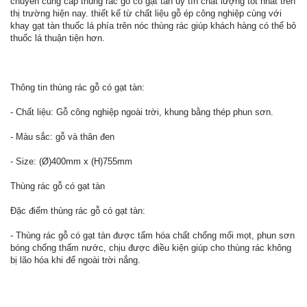
chuyên cung cấp thùng rác gỗ có gạt tàn uy tín chất lượng tốt nhất trên
thị trường hiện nay. thiết kế từ chất liệu gỗ ép công nghiệp cùng với
khay gạt tàn thuốc lá phía trên nóc thùng rác giúp khách hàng có thể bỏ
thuốc lá thuận tiện hơn.
Thông tin thùng rác gỗ có gạt tàn:
- Chất liệu: Gỗ công nghiệp ngoài trời, khung bằng thép phun sơn.
- Màu sắc: gỗ và thân đen
- Size: (Ø)400mm x (H)755mm
Thùng rác gỗ có gạt tàn
Đặc điểm thùng rác gỗ có gạt tàn:
- Thùng rác gỗ có gạt tàn được tẩm hóa chất chống mối mọt, phun sơn
bóng chống thấm nước, chịu được điều kiện giúp cho thùng rác không
bị lão hóa khi để ngoài trời nắng.