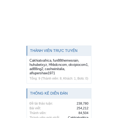
THÀNH VIÊN TRỰC TUYẾN
Cakhiatvafrica
fun88themesrain
,
,
huhubetxyz
Hhbdcncom
okvipiocom1
,
,
,
ad88ing2
cashwinitalia
,
,
aflupershaw1971
Tổng: 9 (Thành viên: 8, Khách: 1, Bots: 0)
THỐNG KÊ DIỄN ĐÀN
Đề tài thảo luận:
238,780
Bài viết:
254,212
Thành viên:
84,504
Thành viên mới nhất:
Cakhiatvafrica