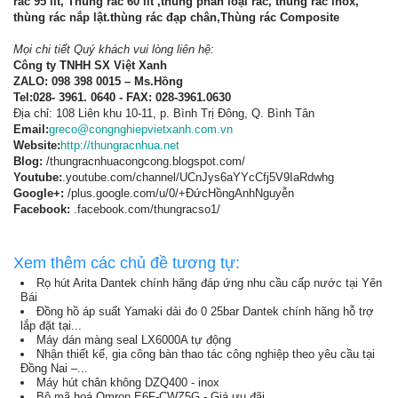
rác 95 lít, Thùng rác 60 lít ,thùng phân loại rác, thùng rác inox,
thùng rác nắp lật.thùng rác đạp chân,Thùng rác Composite
Mọi chi tiết Quý khách vui lòng liên hệ:
Công ty TNHH SX Việt Xanh
ZALO: 098 398 0015 – Ms.Hồng
Tel:028- 3961. 0640 - FAX: 028-3961.0630
Địa chỉ: 108 Liên khu 10-11, p. Bình Trị Đông, Q. Bình Tân
Email:
greco@congnghiepvietxanh.com.vn
Website:
http://thungracnhua.net
Blog:
/thungracnhuacongcong.blogspot.com/
Youtube:
.youtube.com/channel/UCnJys6aYYcCfj5V9IaRdwhg
Google+:
/plus.google.com/u/0/+ĐứcHồngAnhNguyễn
Facebook:
.facebook.com/thungracso1/
Xem thêm các chủ đề tương tự:
Rọ hút Arita Dantek chính hãng đáp ứng nhu cầu cấp nước tại Yên
Bái
Đồng hồ áp suất Yamaki dải đo 0 25bar Dantek chính hãng hỗ trợ
lắp đặt tại...
Máy dán màng seal LX6000A tự động
Nhận thiết kế, gia công bàn thao tác công nghiệp theo yêu cầu tại
Đồng Nai –...
Máy hút chân không DZQ400 - inox
Bộ mã hoá Omron E6F-CWZ5G - Giá ưu đãi