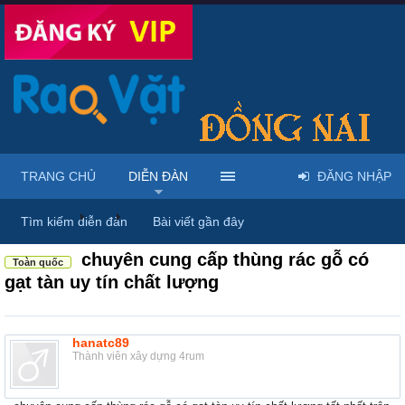
TRANG CHỦ
DIỄN ĐÀN
ĐĂNG NHẬP
Diễn đàn
...
Máy móc & thiết bị công nông nghiệp
Tìm kiếm diễn đàn
Bài viết gần đây
chuyên cung cấp thùng rác gỗ có
Toàn quốc
gạt tàn uy tín chất lượng
hanatc89
Thành viên xây dựng 4rum