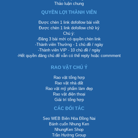
Thảo luận chung
QUYỀN LỢI THÀNH VIÊN
Được chèn 1 link dofollow bài viết
Được chèn 1 link dofollow chữ ký
Chú ý:
-Đăng 3 bài mới có quyền chèn link
-Thành viên Thường - 1 chủ đề / ngày
-Thành viên VIP - 10 chủ đề / ngày
-Hết quyền đăng chủ để vẫn có thể reply hoặc commment
RAO VẶT CHÚ Ý
Rao vặt tổng hợp
Rao vặt nhà đất
Rao vặt mỹ phẩm làm đẹp
Rao vặt điện thoại
Giải trí tổng hợp
CÁC ĐỐI TÁC
Seo WEB Biên Hòa Đồng Nai
Bánh cuốn Nhung Ken
NhungKen Shop
Trần Hướng Group