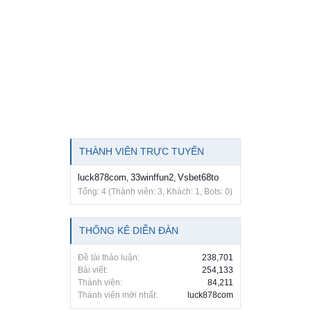
THÀNH VIÊN TRỰC TUYẾN
luck878com
33winffun2
Vsbet68to
,
,
Tổng: 4 (Thành viên: 3, Khách: 1, Bots: 0)
THỐNG KÊ DIỄN ĐÀN
Đề tài thảo luận:
238,701
Bài viết:
254,133
Thành viên:
84,211
Thành viên mới nhất:
luck878com