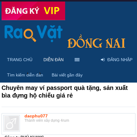
TRANG CHỦ
DIỄN ĐÀN
ĐĂNG NHẬP
Diễn đàn
...
Rao vặt tổng hợp - Uy tín - Miễn phí
Tìm kiếm diễn đàn
Bài viết gần đây
Chuyên may ví passport quà tặng, sản xuất
bìa đựng hộ chiếu giá rẻ
dacphu077
Thành viên xây dựng 4rum