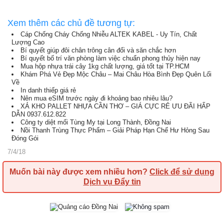
Xem thêm các chủ đề tương tự:
Cáp Chống Cháy Chống Nhiễu ALTEK KABEL - Uy Tín, Chất
Lượng Cao
Bí quyết giúp đôi chân trông cân đối và săn chắc hơn
Bí quyết bố trí văn phòng làm việc chuẩn phong thủy hiện nay
Mua hộp nhựa trái cây 1kg chất lượng, giá tốt tại TP.HCM
Khám Phá Vẻ Đẹp Mộc Châu – Mai Châu Hòa Bình Đẹp Quên Lối
Về
In danh thiếp giá rẻ
Nên mua eSIM trước ngày đi khoảng bao nhiêu lâu?
XẢ KHO PALLET NHỰA CẦN THƠ – GIÁ CỰC RẺ ƯU ĐÃI HẤP
DẪN 0937.612.822
Công ty diệt mối Tùng My tại Long Thành, Đồng Nai
Nồi Thanh Trùng Thực Phẩm – Giải Pháp Hạn Chế Hư Hỏng Sau
Đóng Gói
7/4/18
Muốn bài này được xem nhiều hơn?
Click để sử dụng
Dịch vụ Đẩy tin