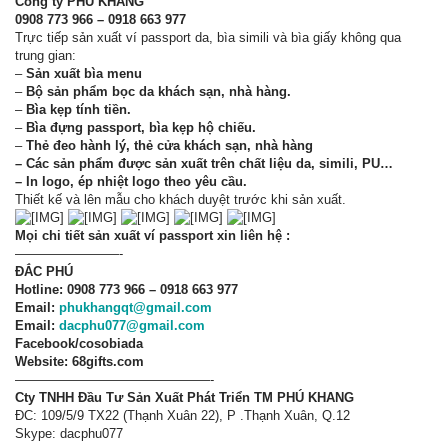
Công ty PHÚ KHANG
0908 773 966 – 0918 663 977
Trực tiếp sản xuất ví passport da, bìa simili và bìa giấy không qua
trung gian:
–
Sản xuất bìa menu
–
Bộ sản phẩm bọc da khách sạn, nhà hàng.
–
Bìa kẹp tính tiền.
–
Bìa đựng passport, bìa kẹp hộ chiếu.
–
Thẻ đeo hành lý, thẻ cửa khách sạn, nhà hàng
– Các sản phẩm được sản xuất trên chất liệu da, simili, PU…
– In logo, ép nhiệt logo theo yêu cầu.
Thiết kế và lên mẫu cho khách duyệt trước khi sản xuất.
Mọi chi tiết sản xuất ví passport xin liên hệ :
————————-
ĐẮC PHÚ
Hotline: 0908 773 966 – 0918 663 977
Email:
phukhangqt@gmail.com
Email:
dacphu077@gmail.com
Facebook/cosobiada
Website: 68gifts.com
———————————————-
Cty TNHH Đầu Tư Sản Xuất Phát Triển TM PHÚ KHANG
ĐC: 109/5/9 TX22 (Thạnh Xuân 22), P .Thạnh Xuân, Q.12
Skype: dacphu077