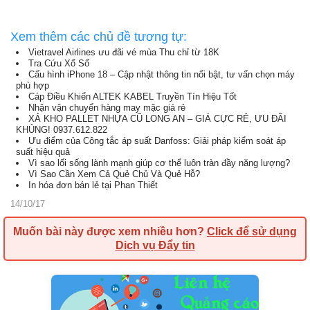
Xem thêm các chủ đề tương tự:
Vietravel Airlines ưu đãi vé mùa Thu chỉ từ 18K
Tra Cứu Xổ Số
Cấu hình iPhone 18 – Cập nhật thông tin nổi bật, tư vấn chọn máy
phù hợp
Cáp Điều Khiển ALTEK KABEL Truyền Tín Hiệu Tốt
Nhận vận chuyển hàng may mặc giá rẻ
XẢ KHO PALLET NHỰA CŨ LONG AN – GIÁ CỰC RẺ, ƯU ĐÃI
KHỦNG! 0937.612.822
Ưu điểm của Công tắc áp suất Danfoss: Giải pháp kiểm soát áp
suất hiệu quả
Vì sao lối sống lành mạnh giúp cơ thể luôn tràn đầy năng lượng?
Vì Sao Cần Xem Cả Quẻ Chủ Và Quẻ Hỗ?
In hóa đơn bán lẻ tại Phan Thiết
14/10/17
Muốn bài này được xem nhiều hơn?
Click để sử dụng
Dịch vụ Đẩy tin