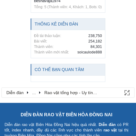
beshavaja1974
Tổng: 5 (Thành viên: 4, Khách: 1, Bots: 0)
THỐNG KÊ DIỄN ĐÀN
Đề tài thảo luận:
238,750
Bài viết:
254,182
Thành viên:
84,301
Thành viên mới nhất:
soicaulode888
CÓ THỂ BẠN QUAN TÂM
Diễn đàn
...
Rao vặt tổng hợp - Uy tín - Miễn phí
DIỄN ĐÀN RAO VẶT BIÊN HÒA ĐỒNG NAI
Diễn đàn rao vặt Biên Hòa Đồng Nai
hiệu quả nhất.
Diễn đàn
có PR
tốt, index nhanh, đầy đủ các lĩnh vực cho thành viên
rao vặt
tại thị
trường Biên Hòa, Đồng Nai cũng như các tỉnh lân cận.