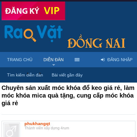
TRANG CHỦ
DIỄN ĐÀN
ĐĂNG NHẬP
Diễn đàn
...
Rao vặt tổng hợp - Uy tín - Miễn phí
Tìm kiếm diễn đàn
Bài viết gần đây
Chuyên sản xuất móc khóa đổ keo giá rẻ, làm
móc khóa mica quà tặng, cung cấp móc khóa
giá rẻ
phukhangqt
Thành viên xây dựng 4rum