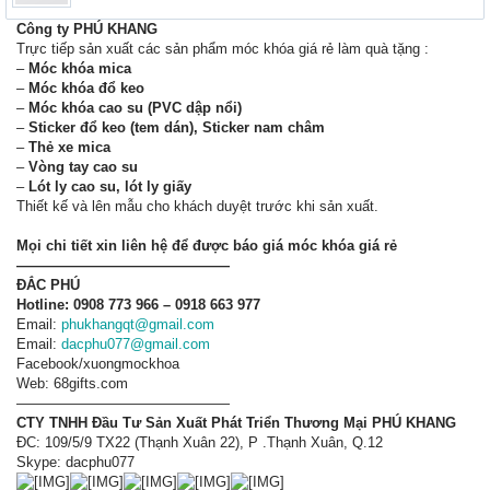
Công ty PHÚ KHANG
Trực tiếp sản xuất các sản phẩm móc khóa giá rẻ làm quà tặng :
–
Móc khóa mica
–
Móc khóa đổ keo
–
Móc khóa cao su (PVC dập nổi)
–
Sticker đổ keo (tem dán), Sticker nam châm
–
Thẻ xe mica
–
Vòng tay cao su
–
Lót ly cao su, lót ly giấy
Thiết kế và lên mẫu cho khách duyệt trước khi sản xuất.
Mọi chi tiết xin liên hệ để được báo giá móc khóa giá rẻ
———————————————
ĐẮC PHÚ
Hotline:
0908 773 966 – 0918 663 977
Email:
phukhangqt@gmail.com
Email:
dacphu077@gmail.com
Facebook/xuongmockhoa
Web: 68gifts.com
———————————————
CTY TNHH Đầu Tư Sản Xuất Phát Triển Thương Mại PHÚ KHANG
ĐC: 109/5/9 TX22 (Thạnh Xuân 22), P .Thạnh Xuân, Q.12
Skype: dacphu077