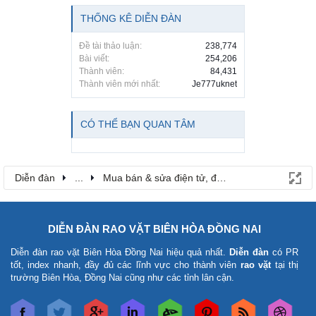
THỐNG KÊ DIỄN ĐÀN
Đề tài thảo luận:
238,774
Bài viết:
254,206
Thành viên:
84,431
Thành viên mới nhất:
Je777uknet
CÓ THỂ BẠN QUAN TÂM
Diễn đàn
...
Mua bán & sửa điện tử, điện lạnh
DIỄN ĐÀN RAO VẶT BIÊN HÒA ĐỒNG NAI
Diễn đàn rao vặt Biên Hòa Đồng Nai
hiệu quả nhất.
Diễn đàn
có PR
tốt, index nhanh, đầy đủ các lĩnh vực cho thành viên
rao vặt
tại thị
trường Biên Hòa, Đồng Nai cũng như các tỉnh lân cận.