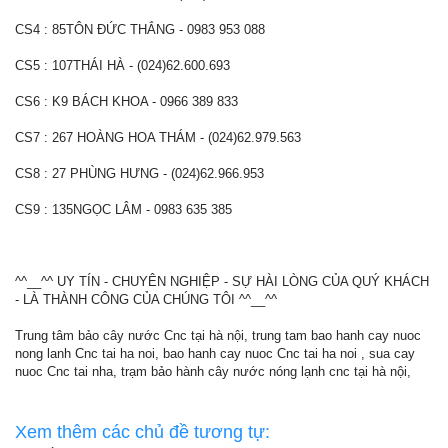
CS4 : 85TÔN ĐỨC THẮNG - 0983 953 088
CS5 : 107THÁI HÀ - (024)62.600.693
CS6 : K9 BÁCH KHOA - 0966 389 833
CS7 : 267 HOÀNG HOA THÁM - (024)62.979.563
CS8 : 27 PHÙNG HƯNG - (024)62.966.953
CS9 : 135NGỌC LÂM - 0983 635 385
^^__^^ UY TÍN - CHUYÊN NGHIỆP - SỰ HÀI LÒNG CỦA QUÝ KHÁCH
- LÀ THÀNH CÔNG CỦA CHÚNG TÔI ^^__^^
Trung tâm bảo cây nước Cnc tại hà nội, trung tam bao hanh cay nuoc
nong lanh Cnc tai ha noi, bao hanh cay nuoc Cnc tai ha noi , sua cay
nuoc Cnc tai nha, trạm bảo hành cây nước nóng lạnh cnc tại hà nội,
Xem thêm các chủ đề tương tự: