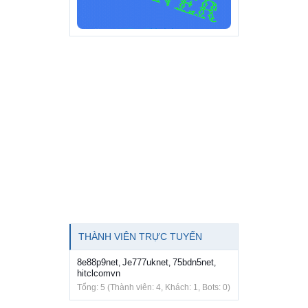
THÀNH VIÊN TRỰC TUYẾN
8e88p9net
Je777uknet
75bdn5net
,
,
,
hitclcomvn
Tổng: 5 (Thành viên: 4, Khách: 1, Bots: 0)