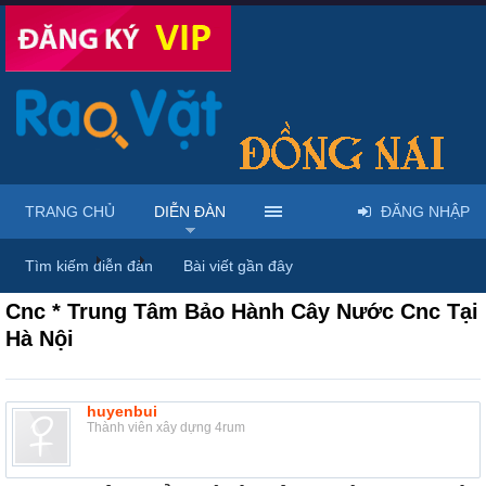
TRANG CHỦ
DIỄN ĐÀN
ĐĂNG NHẬP
Diễn đàn
...
Mua bán & sửa điện tử, điện lạnh
Tìm kiếm diễn đàn
Bài viết gần đây
Cnc * Trung Tâm Bảo Hành Cây Nước Cnc Tại
Hà Nội
huyenbui
Thành viên xây dựng 4rum