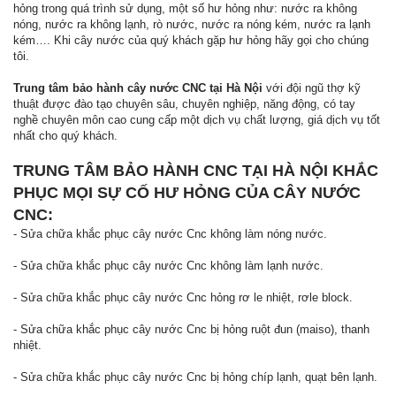
hỏng trong quá trình sử dụng, một số hư hỏng như: nước ra không
nóng, nước ra không lạnh, rò nước, nước ra nóng kém, nước ra lạnh
kém…. Khi cây nước của quý khách gặp hư hỏng hãy gọi cho chúng
tôi.
Trung tâm bảo hành cây nước CNC tại Hà Nội
với đội ngũ thợ kỹ
thuật được đào tạo chuyên sâu, chuyên nghiệp, năng động, có tay
nghề chuyên môn cao cung cấp một dịch vụ chất lượng, giá dịch vụ tốt
nhất cho quý khách.
TRUNG TÂM BẢO HÀNH CNC TẠI HÀ NỘI KHẮC
PHỤC MỌI SỰ CỐ HƯ HỎNG CỦA CÂY NƯỚC
CNC:
- Sửa chữa khắc phục cây nước Cnc không làm nóng nước.
- Sửa chữa khắc phục cây nước Cnc không làm lạnh nước.
- Sửa chữa khắc phục cây nước Cnc hỏng rơ le nhiệt, rơle block.
- Sửa chữa khắc phục cây nước Cnc bị hỏng ruột đun (maiso), thanh
nhiệt.
- Sửa chữa khắc phục cây nước Cnc bị hỏng chíp lạnh, quạt bên lạnh.