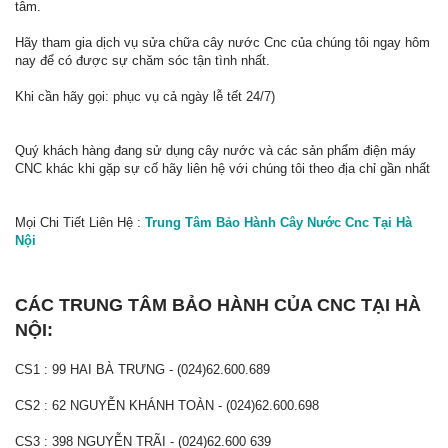
tâm.
Hãy tham gia dịch vụ sửa chữa cây nước Cnc của chúng tôi ngay hôm
nay để có được sự chăm sóc tận tình nhất.
Khi cần hãy gọi: phục vụ cả ngày lễ tết 24/7)
Quý khách hàng đang sử dụng cây nước và các sản phẩm điện máy
CNC khác khi gặp sự cố hãy liên hệ với chúng tôi theo địa chỉ gần nhất
Mọi Chi Tiết Liên Hệ :
Trung Tâm Bảo Hành Cây Nước Cnc Tại Hà
Nội
CÁC TRUNG TÂM BẢO HÀNH CỦA CNC TẠI HÀ
NỘI:
CS1 : 99 HAI BÀ TRƯNG - (024)62.600.689
CS2 : 62 NGUYỄN KHÁNH TOÀN - (024)62.600.698
CS3 : 398 NGUYỄN TRÃI - (024)62.600 639