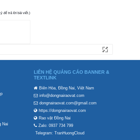
ể trả lời bài viết.)
LIÊN HỆ QUẢNG CÁO BANNER &
TEXTLINK
Biên Hòa, Đồng Nai, Việt Nam
ẹp
info@dongnairaovat.com
dongnairaovat.com@gmail.com
https://dongnairaovat.com
Rao vặt Đồng Nai
 Nai
Zalo: 0937 734 799
Telegram: TranHuongCloud