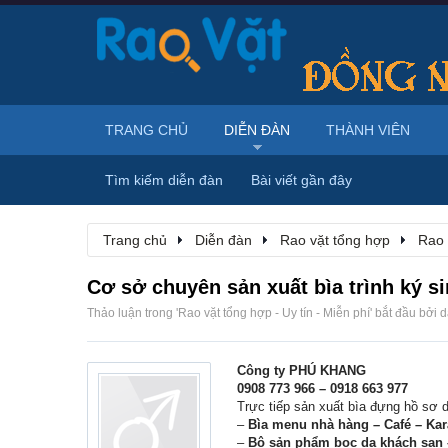
TRANG CHỦ
DIỄN ĐÀN
THÀNH VIÊN
Tìm kiếm diễn đàn
Bài viết gần đây
Trang chủ
Diễn đàn
Rao vặt tổng hợp
Rao 
Cơ sở chuyên sản xuất bìa trình ký si
Thảo luận trong '
Rao vặt tổng hợp - Uy tín - Miễn phí
' bắt đầu bởi
d
Công ty PHÚ KHANG
0908 773 966 – 0918 663 977
Trực tiếp sản xuất bìa đựng hồ sơ da
–
Bìa menu nhà hàng – Café – Kar
–
Bộ sản phẩm bọc da khách sạn 