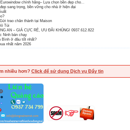
Eurowindow chính hãng– Lựa chọn bền đẹp cho...
đẹp sang trọng, bền vững cho nhà ở hiện đại
Suất
eo?
Gửi trao chân thành tại Maison
ỏ Túi
G AN – GIÁ CỰC RẺ, ƯU ĐÃI KHỦNG! 0937.612.822
ắc Ninh bán chạy
h Bình ở đâu tốt nhất?
 mua nhất năm 2026
em nhiều hơn?
Click để sử dụng Dịch vụ Đẩy tin