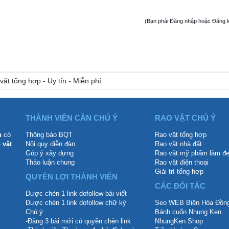
(Bạn phải Đăng nhập hoặc Đăng ký đ
vặt tổng hợp - Uy tín - Miễn phí
THÀNH VIÊN CẦN CHÚ Ý
RAO VẶT CHÚ Ý
n
có
Thông báo BQT
Rao vặt tổng hợp
 vặt
Nội quy diễn đàn
Rao vặt nhà đất
.
Góp ý xây dựng
Rao vặt mỹ phẩm làm đ
Thảo luận chung
Rao vặt điện thoại
Giải trí tổng hợp
QUYỀN LỢI THÀNH VIÊN
CÁC ĐỐI TÁC
Được chèn 1 link dofollow bài viết
Được chèn 1 link dofollow chữ ký
Seo WEB Biên Hòa Đồng
Chú ý:
Bánh cuốn Nhung Ken
-Đăng 3 bài mới có quyền chèn link
NhungKen Shop