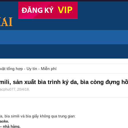
vặt tổng hợp - Uy tín - Miễn phí
mili, sản xuất bìa trình ký da, bìa còng đựng h
acphu077
,
20/4/18
.
, bìa simili và bìa giấy không qua trung gian:
aoke.
– nhà hàng.