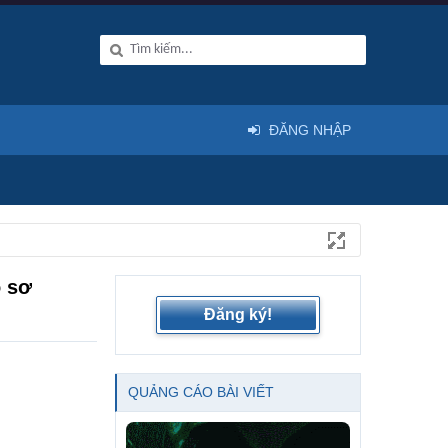
ĐĂNG NHẬP
ồ sơ
Đăng ký!
QUẢNG CÁO BÀI VIẾT