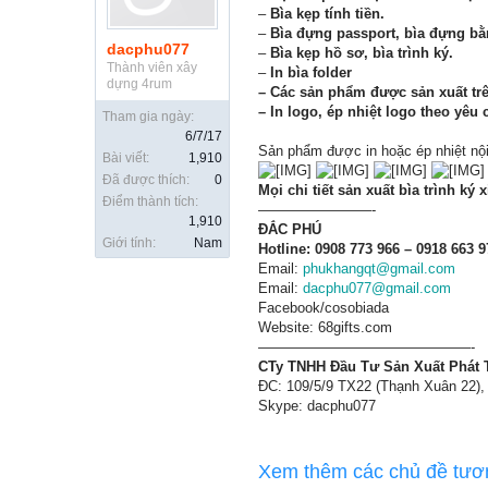
–
Bìa kẹp tính tiền.
–
Bìa đựng passport, bìa đựng bằ
dacphu077
–
Bìa kẹp hồ sơ, bìa trình ký.
Thành viên xây
–
In bìa folder
dựng 4rum
– Các sản phẩm được sản xuất trê
– In logo, ép nhiệt logo theo yêu 
Tham gia ngày:
6/7/17
Sản phẩm được in hoặc ép nhiệt nội
Bài viết:
1,910
Đã được thích:
0
Mọi chi tiết sản xuất bìa trình ký x
Điểm thành tích:
————————-
1,910
ĐẮC PHÚ
Giới tính:
Nam
Hotline: 0908 773 966 – 0918 663 9
Email:
phukhangqt@gmail.com
Email:
dacphu077@gmail.com
Facebook/cosobiada
Website: 68gifts.com
———————————————-
CTy TNHH Đầu Tư Sản Xuất Phát
ĐC: 109/5/9 TX22 (Thạnh Xuân 22),
Skype: dacphu077
Xem thêm các chủ đề tươ