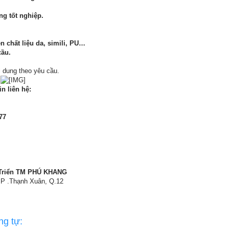
ng tốt nghiệp.
n chất liệu da, simili, PU…
cầu.
 dung theo yêu cầu.
in liên hệ:
77
 Triển TM PHÚ KHANG
 P .Thạnh Xuân, Q.12
ng tự: