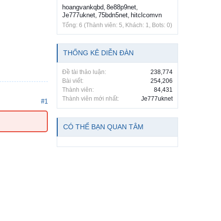
hoangvankqbd
8e88p9net
,
,
Je777uknet
75bdn5net
hitclcomvn
,
,
Tổng: 6 (Thành viên: 5, Khách: 1, Bots: 0)
THỐNG KÊ DIỄN ĐÀN
Đề tài thảo luận:
238,774
Bài viết:
254,206
Thành viên:
84,431
Thành viên mới nhất:
Je777uknet
#1
CÓ THỂ BẠN QUAN TÂM