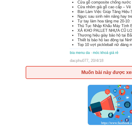
Cửa gỗ composite chống nước 
Cửa nhôm giả gỗ cao cấp – Vẻ 
Bàn Làm Việc Giúp Tăng Hiệu 
Ngực sau sinh nên nâng hay tr
Tự tay làm hoa tặng mẹ 20-10: 
Thủ Tục Nhập Khẩu Máy Tính B
XẢ KHO PALLET NHỰA CŨ LON
Thương hiệu giày bảo hộ tại B
Thiết bị bảo hộ lao động tại Nin
Top 10 vợt pickleball nữ đáng
bia menu da
-
móc khoá giá rẻ
dacphu077
,
20/4/18
Muốn bài này được x