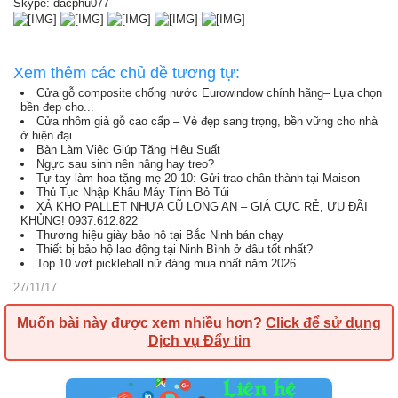
Skype: dacphu077
Xem thêm các chủ đề tương tự:
Cửa gỗ composite chống nước Eurowindow chính hãng– Lựa chọn
bền đẹp cho...
Cửa nhôm giả gỗ cao cấp – Vẻ đẹp sang trọng, bền vững cho nhà
ở hiện đại
Bàn Làm Việc Giúp Tăng Hiệu Suất
Ngực sau sinh nên nâng hay treo?
Tự tay làm hoa tặng mẹ 20-10: Gửi trao chân thành tại Maison
Thủ Tục Nhập Khẩu Máy Tính Bỏ Túi
XẢ KHO PALLET NHỰA CŨ LONG AN – GIÁ CỰC RẺ, ƯU ĐÃI
KHỦNG! 0937.612.822
Thương hiệu giày bảo hộ tại Bắc Ninh bán chạy
Thiết bị bảo hộ lao động tại Ninh Bình ở đâu tốt nhất?
Top 10 vợt pickleball nữ đáng mua nhất năm 2026
27/11/17
Muốn bài này được xem nhiều hơn?
Click để sử dụng
Dịch vụ Đẩy tin