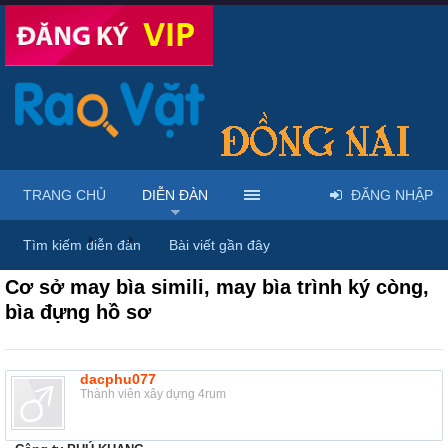
TRANG CHỦ
DIỄN ĐÀN
ĐĂNG NHẬP
Diễn đàn
...
Rao vặt tổng hợp - Uy tín - Miễn phí
Tìm kiếm diễn đàn
Bài viết gần đây
Cơ sở may bìa simili, may bìa trình ký còng,
bìa đựng hồ sơ
dacphu077
Thành viên xây dựng 4rum