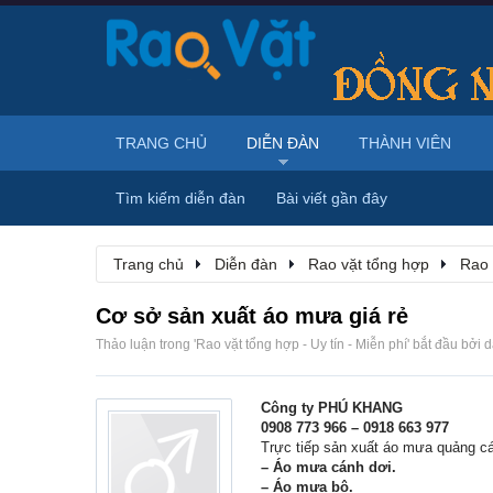
TRANG CHỦ
DIỄN ĐÀN
THÀNH VIÊN
Tìm kiếm diễn đàn
Bài viết gần đây
Trang chủ
Diễn đàn
Rao vặt tổng hợp
Rao 
Cơ sở sản xuất áo mưa giá rẻ
Thảo luận trong '
Rao vặt tổng hợp - Uy tín - Miễn phí
' bắt đầu bởi
d
Công ty PHÚ KHANG
0908 773 966 – 0918 663 977
Trực tiếp sản xuất áo mưa quảng cáo
– Áo mưa cánh dơi.
– Áo mưa bộ.