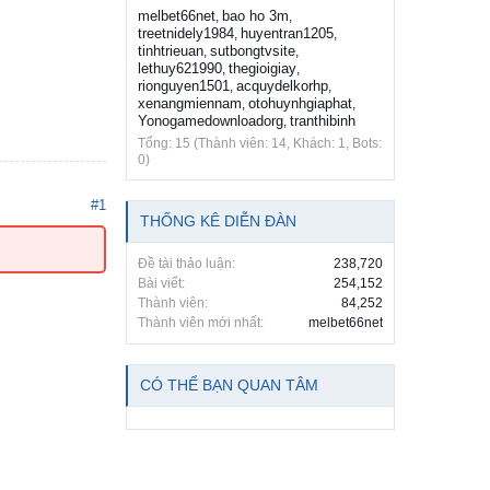
melbet66net
bao ho 3m
,
,
treetnidely1984
huyentran1205
,
,
tinhtrieuan
sutbongtvsite
,
,
lethuy621990
thegioigiay
,
,
rionguyen1501
acquydelkorhp
,
,
xenangmiennam
otohuynhgiaphat
,
,
Yonogamedownloadorg
tranthibinh
,
Tổng: 15 (Thành viên: 14, Khách: 1, Bots:
0)
#1
THỐNG KÊ DIỄN ĐÀN
Đề tài thảo luận:
238,720
Bài viết:
254,152
Thành viên:
84,252
Thành viên mới nhất:
melbet66net
CÓ THỂ BẠN QUAN TÂM