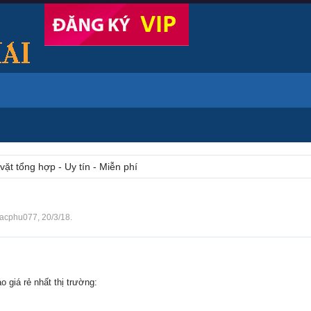
vặt tổng hợp - Uy tín - Miễn phí
acphu077
,
20/3/18
.
 giá rẻ nhất thị trường: