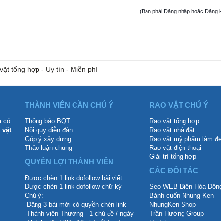
(Bạn phải Đăng nhập hoặc Đăng ký đ
vặt tổng hợp - Uy tín - Miễn phí
THÀNH VIÊN CẦN CHÚ Ý
RAO VẶT CHÚ Ý
n
có
Thông báo BQT
Rao vặt tổng hợp
 vặt
Nội quy diễn đàn
Rao vặt nhà đất
.
Góp ý xây dựng
Rao vặt mỹ phẩm làm đ
Thảo luận chung
Rao vặt điện thoại
Giải trí tổng hợp
QUYỀN LỢI THÀNH VIÊN
CÁC ĐỐI TÁC
Được chèn 1 link dofollow bài viết
Được chèn 1 link dofollow chữ ký
Seo WEB Biên Hòa Đồng
Chú ý:
Bánh cuốn Nhung Ken
-Đăng 3 bài mới có quyền chèn link
NhungKen Shop
-Thành viên Thường - 1 chủ đề / ngày
Trần Hướng Group