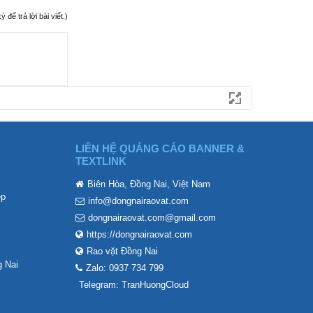
ể trả lời bài viết.)
LIÊN HỆ QUẢNG CÁO BANNER &
TEXTLINK
Biên Hòa, Đồng Nai, Việt Nam
ẹp
info@dongnairaovat.com
dongnairaovat.com@gmail.com
https://dongnairaovat.com
Rao vặt Đồng Nai
 Nai
Zalo: 0937 734 799
Telegram: TranHuongCloud