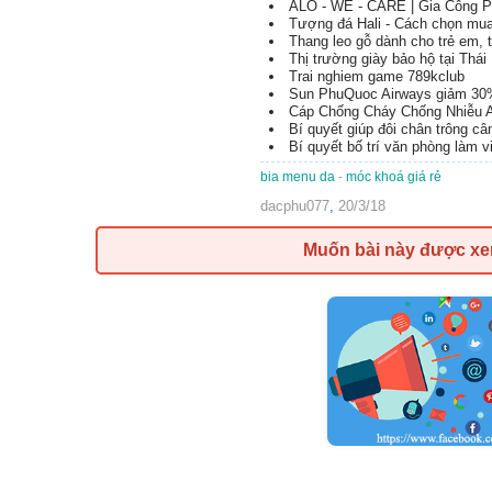
ALO - WE - CARE | Gia Công 
Tượng đá Hali - Cách chọn mua
Thang leo gỗ dành cho trẻ em,
Thị trường giày bảo hộ tại Thá
Trai nghiem game 789kclub
Sun PhuQuoc Airways giảm 30
Cáp Chống Cháy Chống Nhiễu 
Bí quyết giúp đôi chân trông c
Bí quyết bố trí văn phòng làm 
bia menu da
-
móc khoá giá rẻ
dacphu077
,
20/3/18
Muốn bài này được x