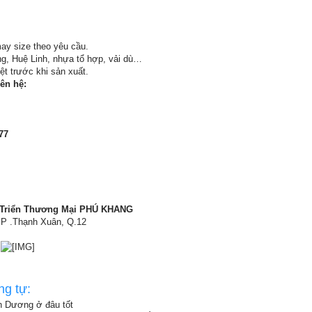
y size theo yêu cầu.
g, Huệ Linh, nhựa tổ hợp, vải dù…
ệt trước khi sản xuất.
iên hệ:
77
 Triển Thương Mại PHÚ KHANG
 P .Thạnh Xuân, Q.12
ng tự:
nh Dương ở đâu tốt