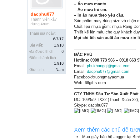
– Áo mưa manto.
– Áo mưa trẻ em.
dacphu077
– In áo mưa theo yêu cầu.
Thành viên xây
Sản phẩm may đúng size và nhận ma
dựng 4rum
Chất liệu nhựa gồm: nhựa Rạng Đôn
Thiết kế lên mẫu cho quý khách duy
Tham gia ngày:
Mọi chi tiết sản xuất áo mưa xin l
6/7/17
Bài viết:
1,910
———————————————-
Đã được thích:
0
ĐẮC PHÚ
Điểm thành tích:
Hotline:
0908 773 966 – 0918 663 9
1,910
Email:
phukhangqt@gmail.com
Giới tính:
Nam
Email:
dacphu077@gmail.com
Facebook/xuongmayaomua
Web: 68gifts.com
———————————————-
CTY TNHH Đầu Tư Sản Xuất Phát
ĐC: 109/5/9 TX22 (Thạnh Xuân 22),
Skype: dacphu077
Xem thêm các chủ đề tươ
Mua giày bảo hộ Jogger tại Bì