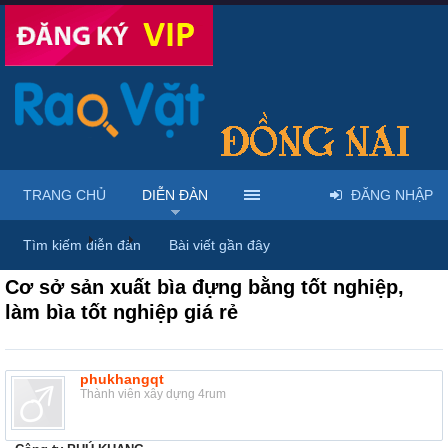
TRANG CHỦ
DIỄN ĐÀN
ĐĂNG NHẬP
Diễn đàn
...
Rao vặt tổng hợp - Uy tín - Miễn phí
Tìm kiếm diễn đàn
Bài viết gần đây
Cơ sở sản xuất bìa đựng bằng tốt nghiệp,
làm bìa tốt nghiệp giá rẻ
phukhangqt
Thành viên xây dựng 4rum