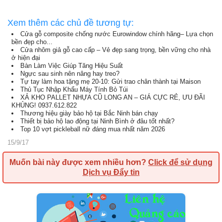
Xem thêm các chủ đề tương tự:
Cửa gỗ composite chống nước Eurowindow chính hãng– Lựa chọn
bền đẹp cho...
Cửa nhôm giả gỗ cao cấp – Vẻ đẹp sang trọng, bền vững cho nhà
ở hiện đại
Bàn Làm Việc Giúp Tăng Hiệu Suất
Ngực sau sinh nên nâng hay treo?
Tự tay làm hoa tặng mẹ 20-10: Gửi trao chân thành tại Maison
Thủ Tục Nhập Khẩu Máy Tính Bỏ Túi
XẢ KHO PALLET NHỰA CŨ LONG AN – GIÁ CỰC RẺ, ƯU ĐÃI
KHỦNG! 0937.612.822
Thương hiệu giày bảo hộ tại Bắc Ninh bán chạy
Thiết bị bảo hộ lao động tại Ninh Bình ở đâu tốt nhất?
Top 10 vợt pickleball nữ đáng mua nhất năm 2026
15/9/17
Muốn bài này được xem nhiều hơn?
Click để sử dụng
Dịch vụ Đẩy tin