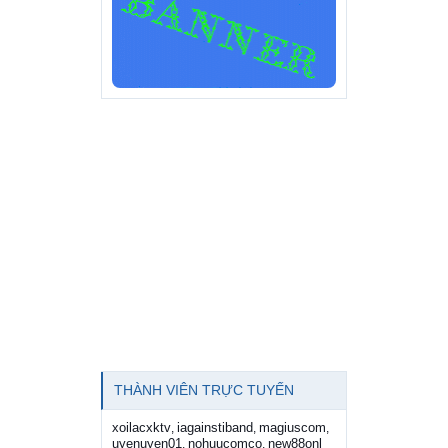
THÀNH VIÊN TRỰC TUYẾN
xoilacxktv
iagainstiband
magiuscom
,
,
,
uyenuyen01
nohuucomco
new88onl
,
,