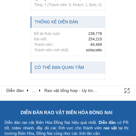
Tổng: 7 (Thành viên: 6, Khách: 1, Bots: 0)
THỐNG KÊ DIỄN ĐÀN
Đề tài thảo luận:
238,778
Bài viết:
254,210
Thành viên:
84,469
Thành viên mới nhất:
xoilacxktv
CÓ THỂ BẠN QUAN TÂM
Diễn đàn
...
Rao vặt tổng hợp - Uy tín - Miễn phí
DIỄN ĐÀN RAO VẶT BIÊN HÒA ĐỒNG NAI
Diễn đàn rao vặt Biên Hòa Đồng Nai
hiệu quả nhất.
Diễn đàn
có PR
tốt, index nhanh, đầy đủ các lĩnh vực cho thành viên
rao vặt
tại thị
trường Biên Hòa, Đồng Nai cũng như các tỉnh lân cận.