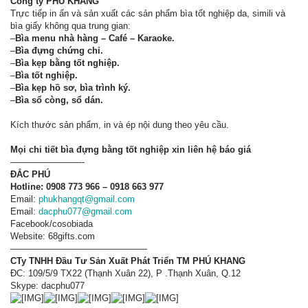
Công ty PHÚ KHANG
Trực tiếp in ấn và sản xuất các sản phẩm bìa tốt nghiệp da, simili và
bìa giấy không qua trung gian:
–
Bìa menu nhà hàng – Café – Karaoke.
–
Bìa đựng chứng chỉ.
–
Bìa kẹp bằng tốt nghiệp.
–
Bìa tốt nghiệp.
–
Bìa kẹp hồ sơ, bìa trình ký.
–
Bìa sổ còng, sổ dán.
Kích thước sản phẩm, in và ép nội dung theo yêu cầu.
Mọi chi tiết bìa đựng bằng tốt nghiệp xin liên hệ báo giá
————————-
ĐẮC PHÚ
Hotline: 0908 773 966 – 0918 663 977
Email:
phukhangqt@gmail.com
Email:
dacphu077@gmail.com
Facebook/cosobiada
Website: 68gifts.com
———————————————-
CTy TNHH Đầu Tư Sản Xuất Phát Triển TM PHÚ KHANG
ĐC: 109/5/9 TX22 (Thạnh Xuân 22), P .Thạnh Xuân, Q.12
Skype: dacphu077