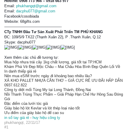
Hotline: 0908 773 966 – 0918 663 977
Email:
phukhangqt@gmail.com
Email:
dacphu077@gmail.com
Facebook/cosobiada
Website: 68gifts.com
———————————————-
CTy TNHH Đầu Tư Sản Xuất Phát Triển TM PHÚ KHANG
ĐC: 109/5/9 TX22 (Thạnh Xuân 22), P .Thạnh Xuân, Q.12
Skype: dacphu077
Xem thêm các chủ đề tương tự:
Mua hộp nhựa trái cây 1kg chất lượng, giá tốt tại TP.HCM
Khám Phá Vẻ Đẹp Mộc Châu – Mai Châu Hòa Bình Đẹp Quên Lối Về
In danh thiếp giá rẻ
Nên mua eSIM trước ngày đi khoảng bao nhiêu lâu?
XẢ KHO PALLET NHỰA CẦN THƠ – GIÁ CỰC RẺ ƯU ĐÃI HẤP DẪN
0937.612.822
Công ty diệt mối Tùng My tại Long Thành, Đồng Nai
Nồi Thanh Trùng Thực Phẩm – Giải Pháp Hạn Chế Hư Hỏng Sau Đóng
Gói
Đặc điểm của lưới tóc giả
Giày bảo hộ lót Kevlar và lót thép loại nào tốt
Ưu điểm của giày bảo hộ đế cao su
in sổ tay giá rẻ
-
huy hiệu công ty
phukhangqt
,
22/11/17
#1