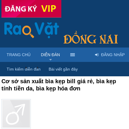
TRANG CHỦ
DIỄN ĐÀN
ĐĂNG NHẬP
Diễn đàn
...
Rao vặt tổng hợp - Uy tín - Miễn phí
Tìm kiếm diễn đàn
Bài viết gần đây
Cơ sở sản xuất bìa kẹp bill giá rẻ, bìa kẹp
tính tiền da, bìa kẹp hóa đơn