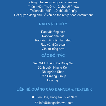
-Đăng 3 bài mới có quyền chèn link
-Thành viên Thường - 1 chủ đề / ngày
-Thành viên VIP - 10 chủ đề / ngày
-Hết quyền đăng chủ để vẫn có thể reply hoặc commment
RAO VẶT CHÚ Ý
Rao vặt tổng hợp
Rao vặt nhà đất
Rao vặt mỹ phẩm làm đẹp
Rao vặt điện thoại
Giải trí tổng hợp
CÁC ĐỐI TÁC
Seo WEB Biên Hòa Đồng Nai
Bánh cuốn Nhung Ken
NhungKen Shop
Trần Hướng Group
Updating...
LIÊN HỆ QUẢNG CÁO BANNER & TEXTLINK
Biên Hòa, Đồng Nai, Việt Nam
info@dongnairaovat.com