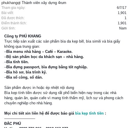
phukhangqt
Thành viên xây dựng 4rum
Tham gia ngày:
6/7/17
Bài viết:
1,901
Đã được thích:
1
Điểm thành tích:
1,901
Giới tính:
Nam
Công ty PHÚ KHANG
Trực tiếp sản xuất các sản phẩm bìa da kẹp bill, bìa simili và bìa giấy
không qua trung gian:
–
Bìa menu nhà hàng – Café – Karaoke.
–
Bộ sản phẩm bọc da khách sạn – nhà hàng.
–
Bìa tính tiền.
–
Bìa đựng passport, bìa đựng bằng tốt nghiệp.
–
Bìa hồ sơ, bìa trình ký.
–
Bìa sổ còng, sổ dán.
Sản phẩm được in hoặc ép nhiệt nội dung
Bìa kẹp tính tiền được sử dụng rất phổ biến hiện nay trong các nhà
hàng, quán ăn, quán cafe vì mang tính thẩm mỹ, lịch sự và phong cách
chuyên nghiệp cho nhà hàng.
Mọi chi tiết xin liên hệ để được báo giá
bìa kẹp tính tiền
:
————————-
ĐẮC PHÚ