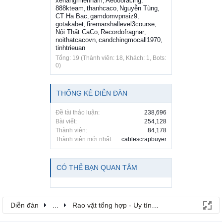
xenangmiennam
Ae888racing
,
,
888kteam
thanhcaco
Nguyễn Tùng
,
,
,
CT Ha Bac
gamdomvpnsiz9
,
,
gotakabet
firemarshallevel3course
,
,
Nội Thất CaCo
Recordofragnar
,
,
noithatcacovn
candchingmocall1970
,
,
tinhtrieuan
Tổng: 19 (Thành viên: 18, Khách: 1, Bots:
0)
THỐNG KÊ DIỄN ĐÀN
Đề tài thảo luận:
238,696
Bài viết:
254,128
Thành viên:
84,178
Thành viên mới nhất:
cablescrapbuyer
CÓ THỂ BẠN QUAN TÂM
Diễn đàn
...
Rao vặt tổng hợp - Uy tín - Miễn phí