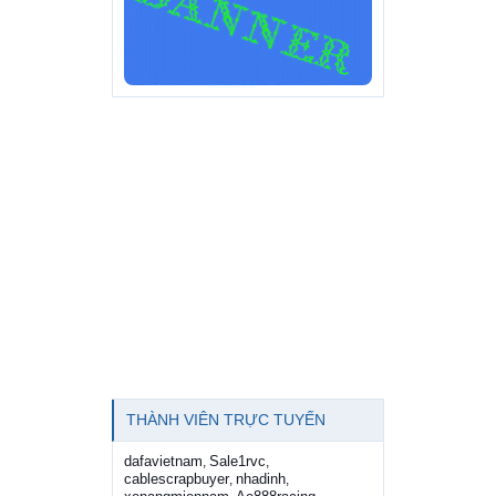
THÀNH VIÊN TRỰC TUYẾN
dafavietnam
Sale1rvc
,
,
cablescrapbuyer
nhadinh
,
,