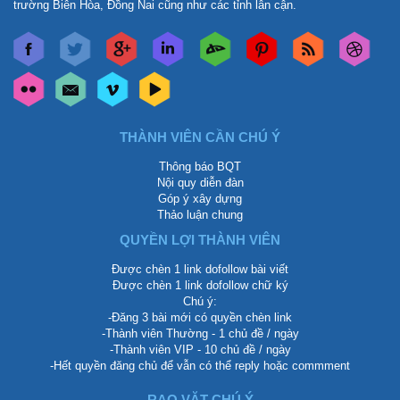
trường Biên Hòa, Đồng Nai cũng như các tỉnh lân cận.
THÀNH VIÊN CẦN CHÚ Ý
Thông báo BQT
Nội quy diễn đàn
Góp ý xây dựng
Thảo luận chung
QUYỀN LỢI THÀNH VIÊN
Được chèn 1 link dofollow bài viết
Được chèn 1 link dofollow chữ ký
Chú ý:
-Đăng 3 bài mới có quyền chèn link
-Thành viên Thường - 1 chủ đề / ngày
-Thành viên VIP - 10 chủ đề / ngày
-Hết quyền đăng chủ để vẫn có thể reply hoặc commment
RAO VẶT CHÚ Ý