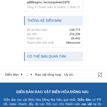
ad88orgmx
fectsenjohnkit1978
,
Tổng: 9 (Thành viên: 8, Khách: 1, Bots: 0)
THỐNG KÊ DIỄN ĐÀN
Đề tài thảo luận:
238,774
Bài viết:
254,206
Thành viên:
84,442
Thành viên mới nhất:
Oklvuscom
CÓ THỂ BẠN QUAN TÂM
Diễn đàn
...
Rao vặt tổng hợp - Uy tín - Miễn phí
DIỄN ĐÀN RAO VẶT BIÊN HÒA ĐỒNG NAI
Diễn đàn rao vặt Biên Hòa Đồng Nai
hiệu quả nhất.
Diễn đàn
có PR
tốt, index nhanh, đầy đủ các lĩnh vực cho thành viên
rao vặt
tại thị