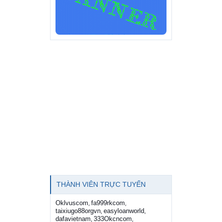
THÀNH VIÊN TRỰC TUYẾN
Oklvuscom
fa999rkcom
,
,
taixiugo88orgvn
easyloanworld
,
,
dafavietnam
333Okcncom
,
,