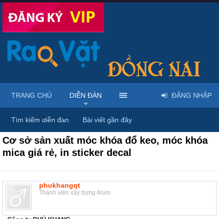
TRANG CHỦ
DIỄN ĐÀN
ĐĂNG NHẬP
Diễn đàn
...
Rao vặt tổng hợp - Uy tín - Miễn phí
Tìm kiếm diễn đàn
Bài viết gần đây
Cơ sở sản xuất móc khóa đổ keo, móc khóa
mica giá rẻ, in sticker decal
phukhangqt
Thành viên xây dựng 4rum