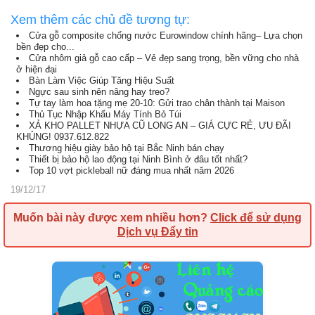
Xem thêm các chủ đề tương tự:
Cửa gỗ composite chống nước Eurowindow chính hãng– Lựa chọn
bền đẹp cho...
Cửa nhôm giả gỗ cao cấp – Vẻ đẹp sang trọng, bền vững cho nhà
ở hiện đại
Bàn Làm Việc Giúp Tăng Hiệu Suất
Ngực sau sinh nên nâng hay treo?
Tự tay làm hoa tặng mẹ 20-10: Gửi trao chân thành tại Maison
Thủ Tục Nhập Khẩu Máy Tính Bỏ Túi
XẢ KHO PALLET NHỰA CŨ LONG AN – GIÁ CỰC RẺ, ƯU ĐÃI
KHỦNG! 0937.612.822
Thương hiệu giày bảo hộ tại Bắc Ninh bán chạy
Thiết bị bảo hộ lao động tại Ninh Bình ở đâu tốt nhất?
Top 10 vợt pickleball nữ đáng mua nhất năm 2026
19/12/17
Muốn bài này được xem nhiều hơn?
Click để sử dụng
Dịch vụ Đẩy tin