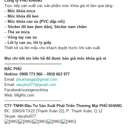
Công ty PHÚ KHANG
Trực tiếp sản xuất các sản phẩm móc khóa giá rẻ làm quà tặng :
–
Móc khóa mica
–
Móc khóa đổ keo
–
Móc khóa cao su (PVC dập nổi)
–
Sticker đổ keo (tem dán), Sticker nam châm
–
Thẻ xe mica
–
Vòng tay cao su
–
Lót ly cao su, lót ly giấy
Thiết kế và lên mẫu cho khách duyệt trước khi sản xuất.
Mọi chi tiết xin liên hệ để được báo giá móc khóa giá rẻ
———————————————
ĐẮC PHÚ
Hotline:
0908 773 966 – 0918 663 977
Email:
phukhangqt@gmail.com
Email:
dacphu077@gmail.com
Facebook/xuongmockhoa
Web: 68gifts.com
———————————————
CTY TNHH Đầu Tư Sản Xuất Phát Triển Thương Mại PHÚ KHANG
ĐC: 109/5/9 TX22 (Thạnh Xuân 22), P .Thạnh Xuân, Q.12
Skype: dacphu077