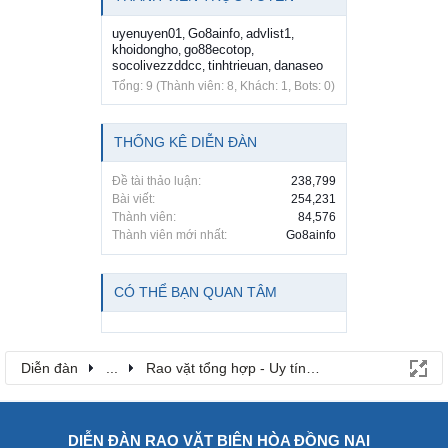
uyenuyen01
Go8ainfo
advlist1
,
,
,
khoidongho
go88ecotop
,
,
socolivezzddcc
tinhtrieuan
danaseo
,
,
Tổng: 9 (Thành viên: 8, Khách: 1, Bots: 0)
THỐNG KÊ DIỄN ĐÀN
Đề tài thảo luận:
238,799
Bài viết:
254,231
Thành viên:
84,576
Thành viên mới nhất:
Go8ainfo
CÓ THỂ BẠN QUAN TÂM
Diễn đàn
...
Rao vặt tổng hợp - Uy tín - Miễn phí
DIỄN ĐÀN RAO VẶT BIÊN HÒA ĐỒNG NAI