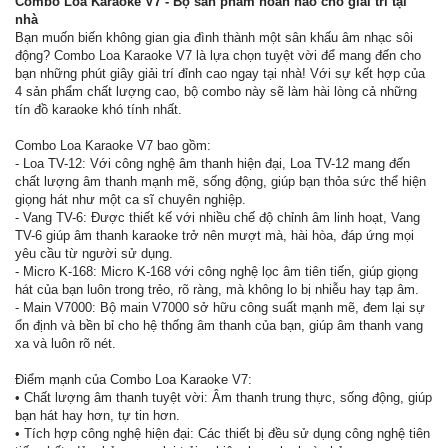
Combo Loa Karaoke V7 - Bộ sản phẩm hoàn hảo cho giải trí tại
nhà
Bạn muốn biến không gian gia đình thành một sân khấu âm nhạc sôi
động? Combo Loa Karaoke V7 là lựa chọn tuyệt vời để mang đến cho
bạn những phút giây giải trí đỉnh cao ngay tại nhà! Với sự kết hợp của
4 sản phẩm chất lượng cao, bộ combo này sẽ làm hài lòng cả những
tín đồ karaoke khó tính nhất.
Combo Loa Karaoke V7 bao gồm:
- Loa TV-12: Với công nghệ âm thanh hiện đại, Loa TV-12 mang đến
chất lượng âm thanh mạnh mẽ, sống động, giúp bạn thỏa sức thể hiện
giọng hát như một ca sĩ chuyên nghiệp.
- Vang TV-6: Được thiết kế với nhiều chế độ chỉnh âm linh hoạt, Vang
TV-6 giúp âm thanh karaoke trở nên mượt mà, hài hòa, đáp ứng mọi
yêu cầu từ người sử dụng.
- Micro K-168: Micro K-168 với công nghệ lọc âm tiên tiến, giúp giọng
hát của bạn luôn trong trẻo, rõ ràng, mà không lo bị nhiễu hay tạp âm.
- Main V7000: Bộ main V7000 sở hữu công suất mạnh mẽ, đem lại sự
ổn định và bền bỉ cho hệ thống âm thanh của bạn, giúp âm thanh vang
xa và luôn rõ nét.
Điểm mạnh của Combo Loa Karaoke V7:
• Chất lượng âm thanh tuyệt vời: Âm thanh trung thực, sống động, giúp
bạn hát hay hơn, tự tin hơn.
• Tích hợp công nghệ hiện đại: Các thiết bị đều sử dụng công nghệ tiên