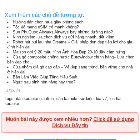
Xem thêm các chủ đề tương tự:
Hướng dẫn chọn mua giày phòng sạch
Tốc độ mạng eSIM có mạnh không?
Sun PhuQuoc Airways Airways bay những đường nào?
Kinh nghiệm lựa chọn dịch vụ gửi hàng nhanh, tiết kiệm
Robot hút bụi lau nhà Dreame – Giải pháp dọn dẹp tiện lợi cho gia
đình hiện đại
Maison gợi ý 20 mẫu Hình Ảnh Hoa Đẹp 20-10 đầy cảm hứng
Cửa gỗ composite chống nước Eurowindow chính hãng– Lựa chọn
bền đẹp cho...
Cửa nhôm giả gỗ cao cấp – Vẻ đẹp sang trọng, bền vững cho nhà
ở hiện đại
Bàn Làm Việc Giúp Tăng Hiệu Suất
Ngực sau sinh nên nâng hay treo?
11/12/24
Tags
:
dàn karaoke gia đình
,
dàn karaoke sự kiện
,
loa v7
,
loa hát
karaoke
Muốn bài này được xem nhiều hơn?
Click để sử dụng
Dịch vụ Đẩy tin