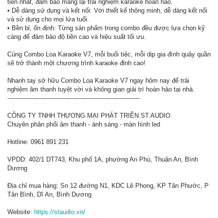
tiến nhất, đảm bảo mang lại trải nghiệm karaoke hoàn hảo.
• Dễ dàng sử dụng và kết nối: Với thiết kế thông minh, dễ dàng kết nối
và sử dụng cho mọi lứa tuổi.
• Bền bỉ, ổn định: Từng sản phẩm trong combo đều được lựa chọn kỹ
càng để đảm bảo độ bền cao và hiệu suất tối ưu.
Cùng Combo Loa Karaoke V7, mỗi buổi tiệc, mỗi dịp gia đình quây quần
sẽ trở thành một chương trình karaoke đỉnh cao!
Nhanh tay sở hữu Combo Loa Karaoke V7 ngay hôm nay để trải
nghiệm âm thanh tuyệt vời và không gian giải trí hoàn hảo tại nhà.
--------------------------------------------------------------------
CÔNG TY TNHH THƯƠNG MẠI PHÁT TRIỂN ST AUDIO
Chuyên phân phối âm thanh - ánh sáng - màn hình led
Hotline: 0961 891 231
VPDD: 402/1 DT743, Khu phố 1A, phường An Phú, Thuận An, Bình
Dương
Địa chỉ mua hàng: Sn 12 đường N1, KDC Lê Phong, KP Tân Phước, P
Tân Bình, Dĩ An, Bình Dương
Website:
https://staudio.vn/