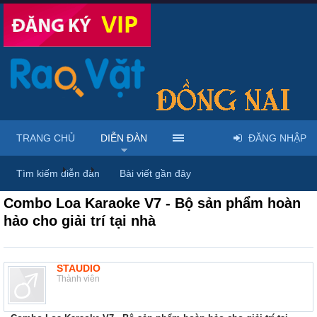
TRANG CHỦ
DIỄN ĐÀN
ĐĂNG NHẬP
Diễn đàn
...
Rao vặt tổng hợp - Uy tín - Miễn phí
Tìm kiếm diễn đàn
Bài viết gần đây
Combo Loa Karaoke V7 - Bộ sản phẩm hoàn
hảo cho giải trí tại nhà
STAUDIO
Thành viên