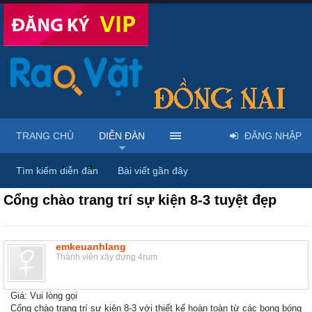
TRANG CHỦ
DIỄN ĐÀN
ĐĂNG NHẬP
Diễn đàn
...
Rao vặt tổng hợp - Uy tín - Miễn phí
Tìm kiếm diễn đàn
Bài viết gần đây
Cổng chào trang trí sự kiện 8-3 tuyệt đẹp
emkeuanhlang
Thành viên xây dựng 4rum
Giá: Vui lòng gọi
Cổng chào trang trí sự kiện 8-3 với thiết kế hoàn toàn từ các bong bóng