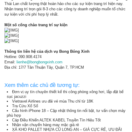
Thái Lan chất lượng thật hoàn hảo cho các sự kiện trang trí hiện nay.
Nhận trang trí trọn gói 8-3 cho các công ty doanh nghiệp muốn tổ chức
sự kiện với chi phí hợp lý nhất.
Một số cổng chào trang trí sự kiện
Thông tin liên hệ của dịch vụ Bong Bóng Xinh
Hotline: 090.908.4174
Email:
lienhe@bongbongxinh.com
Địa chỉ: 17/7 Tân Thuận Tây, Quận 7, TP.HCM
Xem thêm các chủ đề tương tự:
Đơn vị uy tín chuyên thiết kế thi công phòng xông hơi, lắp đặt bể
sục jacuzzi
Vietravel Airlines ưu đãi vé mùa Thu chỉ từ 18K
Tra Cứu Xổ Số
Cấu hình iPhone 18 – Cập nhật thông tin nổi bật, tư vấn chọn máy
phù hợp
Cáp Điều Khiển ALTEK KABEL Truyền Tín Hiệu Tốt
Nhận vận chuyển hàng may mặc giá rẻ
XẢ KHO PALLET NHỰA CŨ LONG AN – GIÁ CỰC RẺ, ƯU ĐÃI