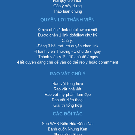
Nội quy diễn đàn
Góp ý xây dựng
Thảo luận chung
QUYỀN LỢI THÀNH VIÊN
Được chèn 1 link dofollow bài viết
Được chèn 1 link dofollow chữ ký
Chú ý:
-Đăng 3 bài mới có quyền chèn link
-Thành viên Thường - 1 chủ đề / ngày
-Thành viên VIP - 10 chủ đề / ngày
-Hết quyền đăng chủ để vẫn có thể reply hoặc commment
RAO VẶT CHÚ Ý
Rao vặt tổng hợp
Rao vặt nhà đất
Rao vặt mỹ phẩm làm đẹp
Rao vặt điện thoại
Giải trí tổng hợp
CÁC ĐỐI TÁC
Seo WEB Biên Hòa Đồng Nai
Bánh cuốn Nhung Ken
NhungKen Shop