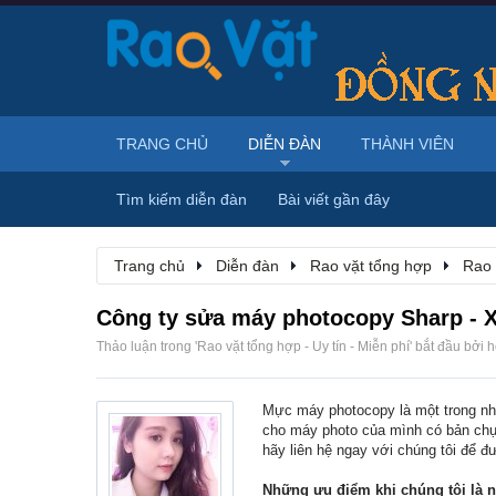
TRANG CHỦ
DIỄN ĐÀN
THÀNH VIÊN
Tìm kiếm diễn đàn
Bài viết gần đây
Trang chủ
Diễn đàn
Rao vặt tổng hợp
Rao 
Công ty sửa máy photocopy Sharp - 
Thảo luận trong '
Rao vặt tổng hợp - Uy tín - Miễn phí
' bắt đầu bởi
h
Mực máy photocopy là một trong nh
cho máy photo của mình có bản chụp
hãy liên hệ ngay với chúng tôi để 
Những ưu điểm khi chúng tôi là 