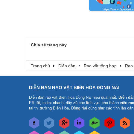
Chia sẻ trang này
Trang chủ
Diễn đàn
Rao vặt tổng hợp
Rao 
DIỄN ĐÀN RAO VẶT BIÊN HÒA ĐỒNG NAI
Diễn đàn rao vặt Biên Hòa Đồng Nai
hiệu quả nhất.
Diễn đà
PR tốt, index nhanh, đầy đủ các lĩnh vực cho thành viên
rao
tại thị trường Biên Hòa, Đồng Nai cũng như các tỉnh lân cận