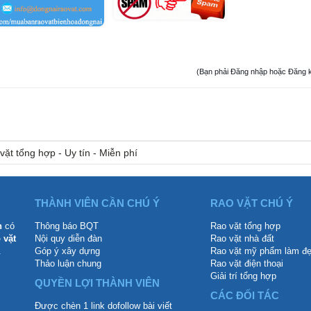
(Bạn phải Đăng nhập hoặc Đăng ký đ
vặt tổng hợp - Uy tín - Miễn phí
THÀNH VIÊN CẦN CHÚ Ý
RAO VẶT CHÚ Ý
n
có
Thông báo BQT
Rao vặt tổng hợp
 vặt
Nội quy diễn đàn
Rao vặt nhà đất
.
Góp ý xây dựng
Rao vặt mỹ phẩm làm đ
Thảo luận chung
Rao vặt điện thoại
Giải trí tổng hợp
QUYỀN LỢI THÀNH VIÊN
CÁC ĐỐI TÁC
Được chèn 1 link dofollow bài viết