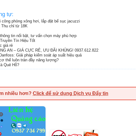
ng tự:
hi công phòng xông hơi, lắp đặt bể sục jacuzzi
a Thu chỉ từ 18K
thông tin nổi bật, tư vấn chọn máy phù hợp
ruyền Tín Hiệu Tốt
 giá rẻ
G AN – GIÁ CỰC RẺ, ƯU ĐÃI KHỦNG! 0937.612.822
anfoss: Giải pháp kiểm soát áp suất hiệu quả
 cơ thể luôn tràn đầy năng lượng?
Và Quẻ Hỗ?
em nhiều hơn?
Click để sử dụng Dịch vụ Đẩy tin