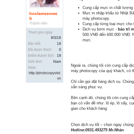
Cung cấp mực in chất lượng 
Mực in nhập khẩu từ Nhật Bản
hoclamseowe
b
máy photocopy.
Thành viên
Cung cấp từng loại mực cho 
Dịch vụ bơm mực -
bảo trì
Tham gia ngày:
500.VNĐ đến 600.000 VNĐ. Nếu
9/3/18
mực.
Bài viết:
19
Đã được thích:
0
Điểm thành tích:
19
Giới tính:
Nam
Ngoài ra, chúng tôi còn cung cấp dị
Web:
máy photocopy của quý khách, có thể
http://photocopyviet.
vn
Chỉ cần gọi đặt hàng dịch vụ. Chúng
sẳn sàng phục vụ.
Bên cạnh đó, chúng tôi còn cung cấp
bạn có vấn đề như: lô ép, lô sấy, c
gian cho khách hàng.
Chọn dịch vụ tốt – chọn ngay chúng 
Hotline:0931.493275 Mr.Nhàn