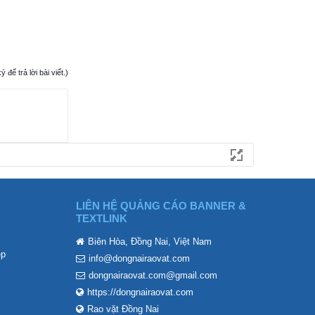
ể trả lời bài viết.)
LIÊN HỆ QUẢNG CÁO BANNER &
TEXTLINK
Biên Hòa, Đồng Nai, Việt Nam
ẹp
info@dongnairaovat.com
dongnairaovat.com@gmail.com
https://dongnairaovat.com
Rao vặt Đồng Nai