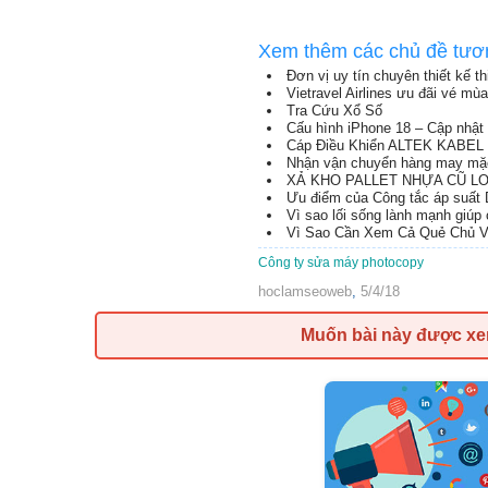
Xem thêm các chủ đề tươ
Đơn vị uy tín chuyên thiết kế t
Vietravel Airlines ưu đãi vé mù
Tra Cứu Xổ Số
Cấu hình iPhone 18 – Cập nhật 
Cáp Điều Khiển ALTEK KABEL T
Nhận vận chuyển hàng may mặc
XẢ KHO PALLET NHỰA CŨ LON
Ưu điểm của Công tắc áp suất D
Vì sao lối sống lành mạnh giúp
Vì Sao Cần Xem Cả Quẻ Chủ 
Công ty sửa máy photocopy
hoclamseoweb
,
5/4/18
Muốn bài này được x