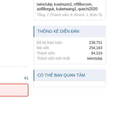
iwinclubp
kuwinuno1
rr88bvcom
,
,
,
ao88orguk
kubetwang1
quechi2020
,
,
Tổng: 7 (Thành viên: 6, Khách: 1, Bots: 0)
THỐNG KÊ DIỄN ĐÀN
Đề tài thảo luận:
238,751
Bài viết:
254,183
Thành viên:
84,310
Thành viên mới nhất:
iwinclubp
CÓ THỂ BẠN QUAN TÂM
#1