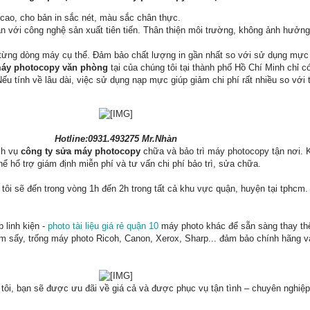
cao, cho bản in sắc nét, màu sắc chân thực.
 với công nghệ sản xuất tiên tiến. Thân thiện môi trường, không ảnh hưởng 
từng dòng máy cụ thể. Đảm bảo chất lượng in gần nhất so với sử dụng mực 
 máy photocopy văn phòng
tại của chúng tôi tại thành phố Hồ Chí Minh chỉ có
 tính về lâu dài, việc sử dụng nạp mực giúp giảm chi phí rất nhiều so với 
Hotline:0931.493275 Mr.Nhàn
ch vụ
công ty sửa máy photocopy
chữa và bảo trì máy photocopy tận nơi.
 hổ trợ giám định miễn phí và tư vấn chi phí bảo trì, sửa chữa.
 tôi sẽ đến trong vòng 1h đến 2h trong tất cả khu vực quận, huyện tại tphcm.
 linh kiện -
photo tài liệu giá rẻ quận 10
máy photo khác để sẵn sàng thay th
ụm sấy, trống máy photo Ricoh, Canon, Xerox, Sharp... đảm bảo chính hãng và
tôi, bạn sẽ được ưu đãi về giá cả và được phục vụ tận tình – chuyên nghiệp