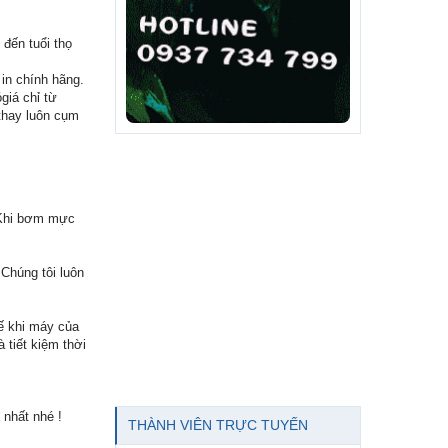
đến tuổi thọ
in chính hãng.
giá chỉ từ
thay luôn cụm
 Khi bơm mực
 Chúng tôi luôn
ế khi máy của
 tiết kiệm thời
 nhất nhé !
THÀNH VIÊN TRỰC TUYẾN