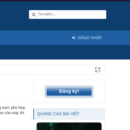
ĐĂNG NHẬP
Đăng ký!
ng mực phù hợp
họ của máy thì
QUẢNG CÁO BÀI VIẾT