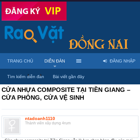
TRANG CHỦ
DIỄN ĐÀN
ĐĂNG NHẬP
Diễn đàn
...
Nội thất & Ngoại thất
Tìm kiếm diễn đàn
Bài viết gần đây
CỬA NHỰA COMPOSITE TẠI TIỀN GIANG –
CỬA PHÒNG, CỬA VỆ SINH
ntadoanh1110
Thành viên xây dựng 4rum