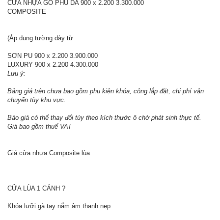
CỬA NHỰA GỖ PHỦ DA 900 x 2.200 3.300.000
COMPOSITE
(Áp dụng tường dày từ
SƠN PU 900 x 2.200 3.900.000
LUXURY 900 x 2.200 4.300.000
Lưu ý:
Bảng giá trên chưa bao gồm phụ kiện khóa, công lắp đặt, chi phí vận
chuyển tùy khu vực.
Báo giá có thể thay đổi tùy theo kích thước ô chờ phát sinh thực tế.
Giá bao gồm thuế VAT
Giá cửa nhựa Composite lùa
CỬA LÙA 1 CÁNH ?
Khóa lưỡi gà tay nắm âm thanh nẹp