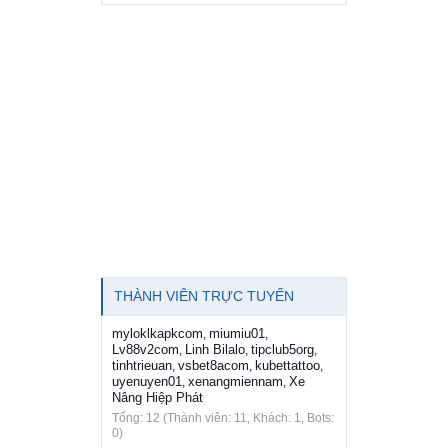
THÀNH VIÊN TRỰC TUYẾN
myloklkapkcom
miumiu01
,
,
Lv88v2com
Linh Bilalo
tipclub5org
,
,
,
tinhtrieuan
vsbet8acom
kubettattoo
,
,
,
uyenuyen01
xenangmiennam
Xe
,
,
Nâng Hiệp Phát
Tổng: 12 (Thành viên: 11, Khách: 1, Bots:
0)