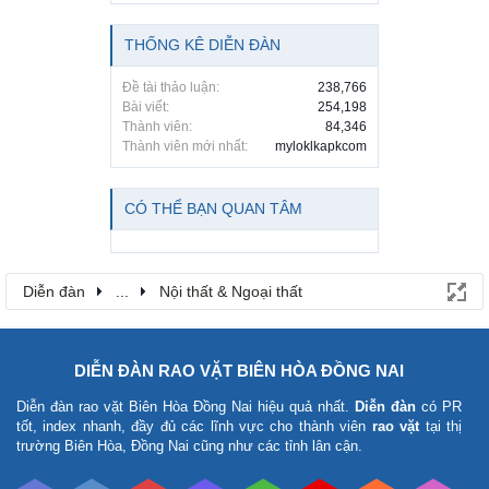
THỐNG KÊ DIỄN ĐÀN
Đề tài thảo luận:
238,766
Bài viết:
254,198
Thành viên:
84,346
Thành viên mới nhất:
myloklkapkcom
CÓ THỂ BẠN QUAN TÂM
Diễn đàn
...
Nội thất & Ngoại thất
DIỄN ĐÀN RAO VẶT BIÊN HÒA ĐỒNG NAI
Diễn đàn rao vặt Biên Hòa Đồng Nai
hiệu quả nhất.
Diễn đàn
có PR
tốt, index nhanh, đầy đủ các lĩnh vực cho thành viên
rao vặt
tại thị
trường Biên Hòa, Đồng Nai cũng như các tỉnh lân cận.