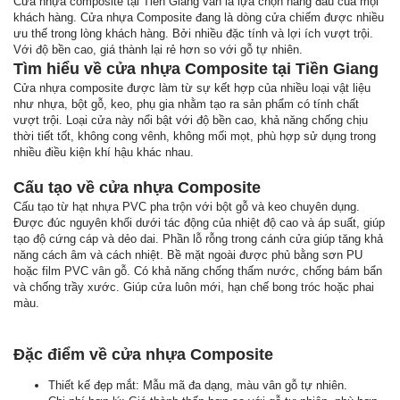
Cửa nhựa composite tại Tiền Giang vẫn là lựa chọn hàng đầu của mọi
khách hàng. Cửa nhựa Composite đang là dòng cửa chiếm được nhiều
ưu thế trong lòng khách hàng. Bởi nhiều đặc tính và lợi ích vượt trội.
Với độ bền cao, giá thành lại rẻ hơn so với gỗ tự nhiên.
Tìm hiểu về cửa nhựa Composite tại Tiền Giang
Cửa nhựa composite được làm từ sự kết hợp của nhiều loại vật liệu
như nhựa, bột gỗ, keo, phụ gia nhằm tạo ra sản phẩm có tính chất
vượt trội. Loại cửa này nổi bật với độ bền cao, khả năng chống chịu
thời tiết tốt, không cong vênh, không mối mọt, phù hợp sử dụng trong
nhiều điều kiện khí hậu khác nhau.
Cấu tạo về cửa nhựa Composite
Cấu tạo từ hạt nhựa PVC pha trộn với bột gỗ và keo chuyên dụng.
Được đúc nguyên khối dưới tác động của nhiệt độ cao và áp suất, giúp
tạo độ cứng cáp và dẻo dai. Phần lỗ rỗng trong cánh cửa giúp tăng khả
năng cách âm và cách nhiệt. Bề mặt ngoài được phủ bằng sơn PU
hoặc film PVC vân gỗ. Có khả năng chống thấm nước, chống bám bẩn
và chống trầy xước. Giúp cửa luôn mới, hạn chế bong tróc hoặc phai
màu.
Đặc điểm về cửa nhựa Composite
Thiết kế đẹp mắt: Mẫu mã đa dạng, màu vân gỗ tự nhiên.