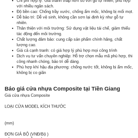
Chi phí hợp lý: Giá thành thấp hơn so với gỗ tự nhiên, phù hợp
với nhiều ngân sách.
Độ bền cao: Chống trầy xước, chống ẩm mốc, không bị mối mọt.
Dễ bảo trì: Dễ vệ sinh, không cần sơn lại định kỳ như gỗ tự
nhiên.
Thân thiện với môi trường: Sử dụng vật liệu tái chế, giảm thiểu
tác động đến môi trường.
Chất lượng đảm bảo: cung cấp sản phẩm chính hãng, chất
lượng cao.
Giá cả cạnh tranh: có giá hợp lý phù hợp mọi công trình
Dịch vụ tư vấn chuyên nghiệp: Hỗ trợ chọn mẫu mã phù hợp, thi
công nhanh chóng, bảo trì dễ dàng.
Phù hợp khí hậu địa phương: chống nước tốt, không bị ẩm mốc,
không bị co giãn
Báo giá cửa nhựa Composite tại Tiền Giang
Giá cửa nhựa Composite
LOẠI CỬA MODEL KÍCH THƯỚC
(mm)
ĐƠN GIÁ BỘ (VNĐ/Bộ )