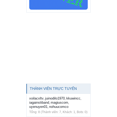
THÀNH VIÊN TRỰC TUYẾN
xoilacxltv
juinodilo1970
kkuwincc
,
,
,
iagainstiband
magiuscom
,
,
uyenuyen01
nohuucomco
,
Tổng: 8 (Thành viên: 7, Khách: 1, Bots: 0)