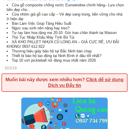
Cửa gỗ composite chống nước Eurowindow chính hãng– Lựa chọn
bền đẹp cho...
Cửa nhôm giả gỗ cao cấp – Vẻ đẹp sang trọng, bền vững cho nhà
ở hiện đại
Bàn Làm Việc Giúp Tăng Hiệu Suất
Ngực sau sinh nên nâng hay treo?
Tự tay làm hoa tặng mẹ 20-10: Gửi trao chân thành tại Maison
Thủ Tục Nhập Khẩu Máy Tính Bỏ Túi
XẢ KHO PALLET NHỰA CŨ LONG AN – GIÁ CỰC RẺ, ƯU ĐÃI
KHỦNG! 0937.612.822
Thương hiệu giày bảo hộ tại Bắc Ninh bán chạy
Thiết bị bảo hộ lao động tại Ninh Bình ở đâu tốt nhất?
Top 10 vợt pickleball nữ đáng mua nhất năm 2026
16/3/18
Muốn bài này được xem nhiều hơn?
Click để sử dụng
Dịch vụ Đẩy tin