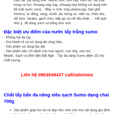
mặt các vật dụng như: Nhựa, inox, kim loại, men sứ, nội thất
trong xe hơi, khoang máy bay, khoang tàu( không sử dụng trên
bề mặt nước sơn)… Máy vi tính, máy photocopy, bàn ghế
formica, lư đồng, vàng, simili, da, bửng xe, niền xe, chén dĩa,
nồi inox, lavabo, gạch men, bếp ga và vật liệu khác … kết quả
như ý, đồ dùng sạch và trắng như mới.
Đặc biệt ưu điểm của nước tẩy trắng sumo
- Không hại da tay.
- Gía thành rẻ và sử dụng đa công hiệu.
- Sản phẩm sử dụng lâu dài.
- Sản phẩm tiện ích dành cho mọi người, mọi nhà, mọi nơi.
Nhanh, Sạch và Mới đến Bất Ngờ . Tẩy đa năng Sumo điểm 10 cho
chất lượng .
Liên hệ 0963549437 call/zalo/sms
Chất tẩy bẩn đa năng siêu sạch Sumo dạng chai
700g
Sản phẩm giúp tìm lại vẻ đẹp như mới cho mọi vật dụng gia đình