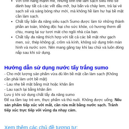
Với tính năng mạnh mẽ, những tinh thể làm sạch siêu nhỏ sẽ
đánh bay tất cả các vết dầu mỡ, bụi bẩn và cháy lem, trả lại vẻ
sạch sẽ và sáng bóng như mới, mà không hề làm hư hại bề mặt
cần làm sạch.
Chất tẩy bẩn đa năng siêu sạch Sumo được làm từ những thành
phần an toàn, không độc hại cho sức khỏe, có hương thơm dễ
chịu, mang lại sự tươi mát cho ngôi nhà của bạn.
Chất tẩy đa năng thích hợp với tất cả các bề mặt như gạch
men, sứ, thép không gỉ, crôm và kính, không sử dụng trên màn
hình và nước sơn. Nên mang găng tay khi lau chùi và luôn đóng
nắp sau khi sử dụng.
Hướng dẫn sử dụng nước tẩy trắng sumo
- Cho một lượng sản phẩm vừa đủ lên bề mặt cần làm sạch (Không
cần phải làm ướt bề mặt)
- Lau nhẹ bề mặt bằng mút hoặc khăn ẩm
- Lau sạch lại bằng khăn ẩm
Lưu ý khi sử dụng chất tẩy đa năng sumo
Để xa tầm tay trẻ em, thực phẩm và thú nuôi. Không được uống.
Nếu
sản phẩm tiếp xúc với mắt, cần rửa mắt bằng nước sạch. Tránh
tiếp xúc trực tiếp với vùng da nhạy cảm.
Xem thêm các chủ đề tương tự: