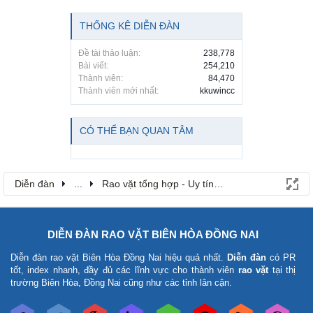
THỐNG KÊ DIỄN ĐÀN
Đề tài thảo luận:
238,778
Bài viết:
254,210
Thành viên:
84,470
Thành viên mới nhất:
kkuwincc
CÓ THỂ BẠN QUAN TÂM
Diễn đàn
...
Rao vặt tổng hợp - Uy tín - Miễn phí
DIỄN ĐÀN RAO VẶT BIÊN HÒA ĐỒNG NAI
Diễn đàn rao vặt Biên Hòa Đồng Nai
hiệu quả nhất.
Diễn đàn
có PR
tốt, index nhanh, đầy đủ các lĩnh vực cho thành viên
rao vặt
tại thị
trường Biên Hòa, Đồng Nai cũng như các tỉnh lân cận.