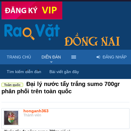
TRANG CHỦ
DIỄN ĐÀN
ĐĂNG NHẬP
Diễn đàn
...
Rao vặt tổng hợp - Uy tín - Miễn phí
Tìm kiếm diễn đàn
Bài viết gần đây
Đại lý nước tẩy trắng sumo 700gr
Toàn quốc
phân phối trên toàn quốc
honganh363
Thành viên