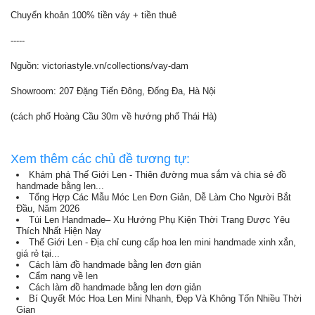
Chuyển khoản 100% tiền váy + tiền thuê
-----
Nguồn: victoriastyle.vn/collections/vay-dam
Showroom: 207 Đặng Tiến Đông, Đống Đa, Hà Nội
(cách phố Hoàng Cầu 30m về hướng phố Thái Hà)
Xem thêm các chủ đề tương tự:
Khám phá Thế Giới Len - Thiên đường mua sắm và chia sẻ đồ
handmade bằng len...
Tổng Hợp Các Mẫu Móc Len Đơn Giản, Dễ Làm Cho Người Bắt
Đầu, Năm 2026
Túi Len Handmade– Xu Hướng Phụ Kiện Thời Trang Được Yêu
Thích Nhất Hiện Nay
Thế Giới Len - Địa chỉ cung cấp hoa len mini handmade xinh xắn,
giá rẻ tại...
Cách làm đồ handmade bằng len đơn giản
Cẩm nang về len
Cách làm đồ handmade bằng len đơn giản
Bí Quyết Móc Hoa Len Mini Nhanh, Đẹp Và Không Tốn Nhiều Thời
Gian