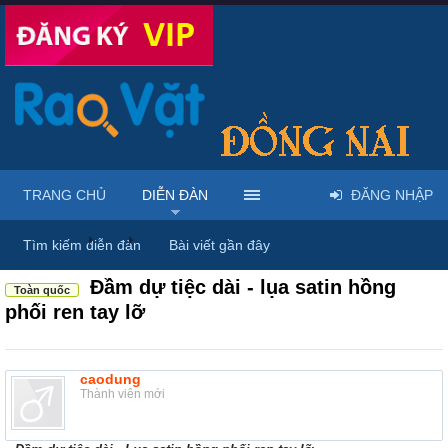
TRANG CHỦ
DIỄN ĐÀN
ĐĂNG NHẬP
Diễn đàn
...
Mua bán thời trang nam nữ
Tìm kiếm diễn đàn
Bài viết gần đây
Đầm dự tiệc dài - lụa satin hồng
Toàn quốc
phối ren tay lỡ
caodung
Thành viên mới