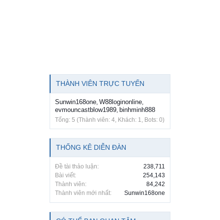
THÀNH VIÊN TRỰC TUYẾN
Sunwin168one
W88loginonline
,
,
evmouncastblow1989
binhminh888
,
Tổng: 5 (Thành viên: 4, Khách: 1, Bots: 0)
THỐNG KÊ DIỄN ĐÀN
Đề tài thảo luận:
238,711
Bài viết:
254,143
Thành viên:
84,242
Thành viên mới nhất:
Sunwin168one