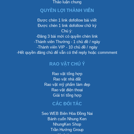
Thảo luận chung
QUYỀN LỢI THÀNH VIÊN
Được chèn 1 link dofollow bài viết
Được chèn 1 link dofollow chữ ký
Chú ý:
-Đăng 3 bài mới có quyền chèn link
-Thành viên Thường - 1 chủ đề / ngày
-Thành viên VIP - 10 chủ đề / ngày
-Hết quyền đăng chủ để vẫn có thể reply hoặc commment
RAO VẶT CHÚ Ý
Rao vặt tổng hợp
Rao vặt nhà đất
Rao vặt mỹ phẩm làm đẹp
Rao vặt điện thoại
Giải trí tổng hợp
CÁC ĐỐI TÁC
Seo WEB Biên Hòa Đồng Nai
Bánh cuốn Nhung Ken
NhungKen Shop
Trần Hướng Group