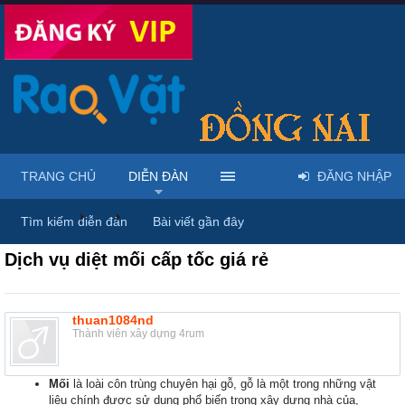
TRANG CHỦ
DIỄN ĐÀN
ĐĂNG NHẬP
Diễn đàn
...
Rao vặt tổng hợp - Uy tín - Miễn phí
Tìm kiếm diễn đàn
Bài viết gần đây
Dịch vụ diệt mối cấp tốc giá rẻ
thuan1084nd
Thành viên xây dựng 4rum
Mối
là loài côn trùng chuyên hại gỗ, gỗ là một trong những vật
liệu chính được sử dụng phổ biến trong xây dựng nhà của,