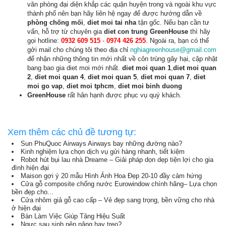
văn phòng đại diện khắp các quận huyện trong và ngoài khu vực
thành phố nên bạn hãy liên hệ ngay để được hướng dẫn về
phòng chống mối
,
diet moi tai nha
tận gốc. Nếu bạn cần tư
vấn, hỗ trợ từ chuyên gia
diet con trung
GreenHouse
thì hãy
gọi hotline:
0932 609 515
-
0974 426 255
. Ngoài ra, bạn có thể
gởi mail cho chúng tôi theo địa chỉ
nghiagreenhouse@gmail.com
để nhận những thông tin mới nhất về côn trùng gây hại, cập nhật
bang bao gia diet moi mới nhất.
diet moi quan 1
,
diet moi quan
2
,
diet moi quan 4
,
diet moi quan 5
,
diet moi quan 7
,
diet
moi go vap
,
diet moi tphcm
,
diet moi binh duong
GreenHouse
rất hân hạnh được phục vụ quý khách.
Xem thêm các chủ đề tương tự:
Sun PhuQuoc Airways Airways bay những đường nào?
Kinh nghiệm lựa chọn dịch vụ gửi hàng nhanh, tiết kiệm
Robot hút bụi lau nhà Dreame – Giải pháp dọn dẹp tiện lợi cho gia
đình hiện đại
Maison gợi ý 20 mẫu Hình Ảnh Hoa Đẹp 20-10 đầy cảm hứng
Cửa gỗ composite chống nước Eurowindow chính hãng– Lựa chọn
bền đẹp cho...
Cửa nhôm giả gỗ cao cấp – Vẻ đẹp sang trọng, bền vững cho nhà
ở hiện đại
Bàn Làm Việc Giúp Tăng Hiệu Suất
Ngực sau sinh nên nâng hay treo?