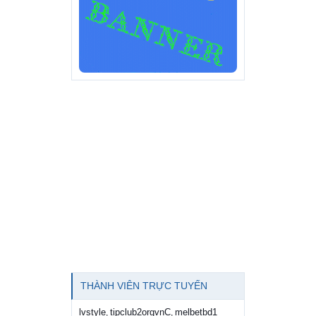
THÀNH VIÊN TRỰC TUYẾN
lvstyle
tipclub2orgvnC
melbetbd1
,
,