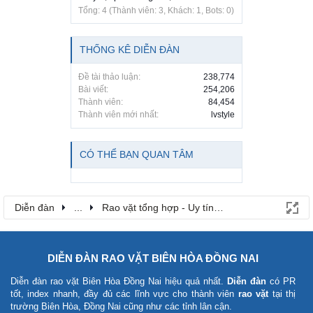
Tổng: 4 (Thành viên: 3, Khách: 1, Bots: 0)
THỐNG KÊ DIỄN ĐÀN
Đề tài thảo luận:
238,774
Bài viết:
254,206
Thành viên:
84,454
Thành viên mới nhất:
lvstyle
CÓ THỂ BẠN QUAN TÂM
Diễn đàn
...
Rao vặt tổng hợp - Uy tín - Miễn phí
DIỄN ĐÀN RAO VẶT BIÊN HÒA ĐỒNG NAI
Diễn đàn rao vặt Biên Hòa Đồng Nai
hiệu quả nhất.
Diễn đàn
có PR
tốt, index nhanh, đầy đủ các lĩnh vực cho thành viên
rao vặt
tại thị
trường Biên Hòa, Đồng Nai cũng như các tỉnh lân cận.