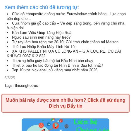
Xem thêm các chủ đề tương tự:
Cửa gỗ composite chống nước Eurowindow chính hãng– Lựa chọn
bền đẹp cho...
Cửa nhôm giả gỗ cao cấp – Vẻ đẹp sang trọng, bền vững cho nhà
ở hiện đại
Bàn Làm Việc Giúp Tăng Hiệu Suất
Ngực sau sinh nên nâng hay treo?
Tự tay làm hoa tặng mẹ 20-10: Gửi trao chân thành tại Maison
Thủ Tục Nhập Khẩu Máy Tính Bỏ Túi
XẢ KHO PALLET NHỰA CŨ LONG AN – GIÁ CỰC RẺ, ƯU ĐÃI
KHỦNG! 0937.612.822
Thương hiệu giày bảo hộ tại Bắc Ninh bán chạy
Thiết bị bảo hộ lao động tại Ninh Bình ở đâu tốt nhất?
Top 10 vợt pickleball nữ đáng mua nhất năm 2026
5/8/25
Tags
:
thicongtretruc
Muốn bài này được xem nhiều hơn?
Click để sử dụng
Dịch vụ Đẩy tin