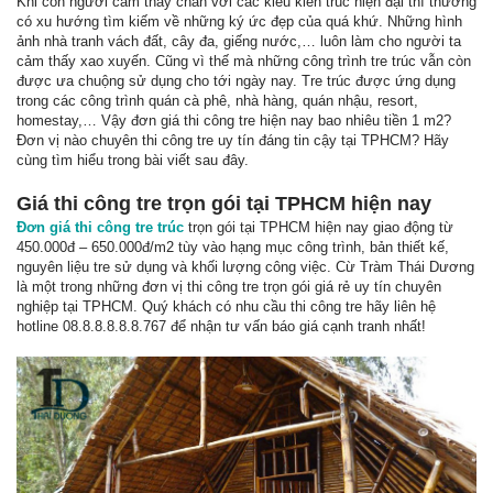
Khi con người cảm thấy chán với các kiểu kiến trúc hiện đại thì thường
có xu hướng tìm kiếm về những ký ức đẹp của quá khứ. Những hình
ảnh nhà tranh vách đất, cây đa, giếng nước,… luôn làm cho người ta
cảm thấy xao xuyến. Cũng vì thế mà những công trình tre trúc vẫn còn
được ưa chuộng sử dụng cho tới ngày nay. Tre trúc được ứng dụng
trong các công trình quán cà phê, nhà hàng, quán nhậu, resort,
homestay,… Vậy đơn giá thi công tre hiện nay bao nhiêu tiền 1 m2?
Đơn vị nào chuyên thi công tre uy tín đáng tin cậy tại TPHCM? Hãy
cùng tìm hiểu trong bài viết sau đây.
Giá thi công tre trọn gói tại TPHCM hiện nay
Đơn giá thi công tre trúc
trọn gói tại TPHCM hiện nay giao động từ
450.000đ – 650.000đ/m2 tùy vào hạng mục công trình, bản thiết kế,
nguyên liệu tre sử dụng và khối lượng công việc. Cừ Tràm Thái Dương
là một trong những đơn vị thi công tre trọn gói giá rẻ uy tín chuyên
nghiệp tại TPHCM. Quý khách có nhu cầu thi công tre hãy liên hệ
hotline 08.8.8.8.8.8.767 để nhận tư vấn báo giá cạnh tranh nhất!