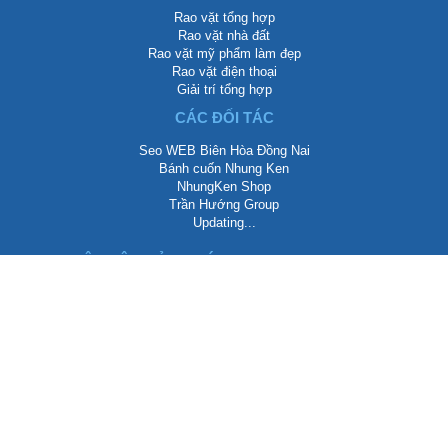
Rao vặt tổng hợp
Rao vặt nhà đất
Rao vặt mỹ phẩm làm đẹp
Rao vặt điện thoại
Giải trí tổng hợp
CÁC ĐỐI TÁC
Seo WEB Biên Hòa Đồng Nai
Bánh cuốn Nhung Ken
NhungKen Shop
Trần Hướng Group
Updating...
LIÊN HỆ QUẢNG CÁO BANNER & TEXTLINK
Biên Hòa, Đồng Nai, Việt Nam
info@dongnairaovat.com
dongnairaovat.com@gmail.com
https://dongnairaovat.com
Rao vặt Đồng Nai
Zalo: 0937 734 799
Telegram: TranHuongCloud