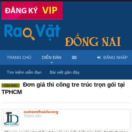
TRANG CHỦ
DIỄN ĐÀN
ĐĂNG NHẬP
Diễn đàn
...
Rao vặt tổng hợp - Uy tín - Miễn phí
Tìm kiếm diễn đàn
Bài viết gần đây
Đơn giá thi công tre trúc trọn gói tại
Cần bán
TPHCM
cutramthaiduong
Thành viên