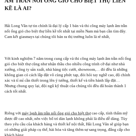
ÂM TRẦN NỐI ỐNG GIÓ CHO BIỆT THỰ LIỀN
KỀ LÀ AI?
Hải Long Vân tự tin chính là đại lý cấp 1 bán và thi công máy lạnh âm trần
nối ống gió cho biệt thự liền kề tốt nhất tại miền Nam mà bạn cần tìm đây.
Cam kết giasmays tại chúng tôi bán ra thị trường luôn là rẻ nhất,
Với kinh nghiệm 7 năm trong cung cấp và thi công máy lạnh âm trần nối ống
gió cho biệt thự cũng như nhận thầu cho nhiều công trình cỡ đại như nhà
xưởng, công ty sản xuất, nhà hàng tiệc cưới, showroom,… đó đều là những
không gian có cách lắp đặt vô cùng phức tạp, đòi hỏi tay nghề cao, độ chính
xác và tỉ mỉ cần thiết trong lên ý tưởng, thiết kế và tiền hành lắp đặt…
Nhưng chung quy lại, đội ngũ kỹ thuật của chúng tôi đều đã hoàn thành 1
cách tốt nhất.
Riêng với
máy lạnh âm trần nối ống gió cho biệt thự
cao cấp, tính thẩm mỹ
được đề cao nhất, nên việc bố trí dàn lạnh không phải là điều dễ dàng. Tùy
theo yêu cầu của khách hàng và thiết kế nội thất, Hải Long Vân sẽ giúp bạn
có những giải pháp cụ thể, hài hòa và tăng thêm sự sang trọng, đẳng cấp cho
khách hàng.