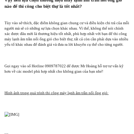
Vậy nên lựa chọn thương hiệu máy lạnh âm trần nối ống gió
nào để thi công cho biệt thự là tốt nhất?
Tùy vào sở thích, đặc điểm không gian chung cư và điều kiện chi trả của mỗi
người mà sẽ có những sự lựa chọn khác nhau. Vì thế, không thể nói chính
xác được đâu mới là thương hiệu tốt nhất, phù hợp nhất với bạn để thi công
máy lạnh âm trần nối ống gió cho biệt thự, tất cả còn cần phải dựa vào nhiều
yếu tố khác nhau để đánh giá và đưa ra lời khuyên cụ thể cho từng người.
Gọi ngay vào số Hotline 0909787022 để được Mr Hoàng hỗ trợ tư vấn kỹ
hơn về các model phù hợp nhất cho không gian của bạn nhé!
Hình ảnh trong quá trình thi công máy lạnh âm trần nối ống gió: