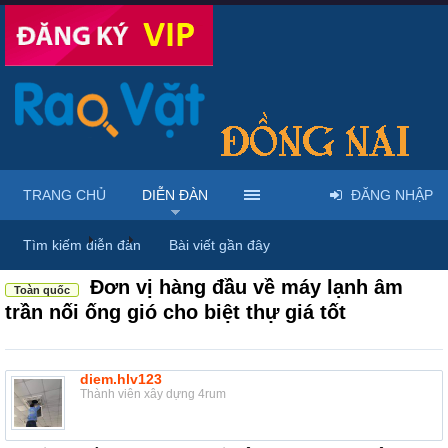
TRANG CHỦ
DIỄN ĐÀN
ĐĂNG NHẬP
Diễn đàn
...
Mua bán & sửa điện tử, điện lạnh
Tìm kiếm diễn đàn
Bài viết gần đây
Đơn vị hàng đầu về máy lạnh âm
Toàn quốc
trần nối ống gió cho biệt thự giá tốt
diem.hlv123
Thành viên xây dựng 4rum