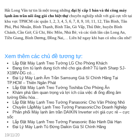
Hải Long Vân tự tin là một trong những
đại lý cấp 1 bán và thi công máy
lạnh âm trần nối ống gió cho biệt thự
chuyên nghiệp nhất với giá cực tốt tại
khu vực TPHCM các quận 1, 2, 3, 4, 5, 6, 7, 8, 9, 10, 11, 12, Tân Bình, Tân
Phú, Phú Nhuận, Bình Thạnh, Bình Tân, Gò Vấp, Thủ Đức, huyện Bình
Chánh, Cần Giờ, Củ Chi, Hóc Môn, Nhà Bè; và các tỉnh lân cận Long An,
Tiền Giang, Bình Dương, Đồng Nai,… Liên hệ ngay khi bạn có nhu cầu nhé!
Xem thêm các chủ đề tương tự:
Lắp Đặt Máy Lạnh Treo Tường LG Cho Phòng Khách
Đang tìm tủ lạnh dung tích nhỏ cho gia đình? Tủ lạnh Sharp SJ-
X198V-DG có...
Đại Lý Máy Lạnh Âm Trần Samsung Giá Sỉ Chính Hãng Tại
TP.HCM – Thiên Ngân Phát
Lắp Đặt Máy Lạnh Treo Tường Toshiba Cho Phòng Ăn
Khám phá tầm quan trọng và lợi ích của việc đi ống đồng âm
tường Điều hòa...
Lắp Đặt Máy Lạnh Treo Tường Panasonic Cho Văn Phòng Nhỏ
Chuyên LắpMáy Lạnh Treo Tường PanasonicCho Doanh Nghiệp
Phân phối Máy lạnh âm trần DAIKIN Inverter với giá cực rẻ – cực
sốc
Lắp Đặt Máy Lạnh Treo Tường Panasonic Bảo Hành Dài Hạn
Đại Lý Máy Lạnh Tủ Đứng Daikin Giá Sỉ Chính Hãng
19/11/20