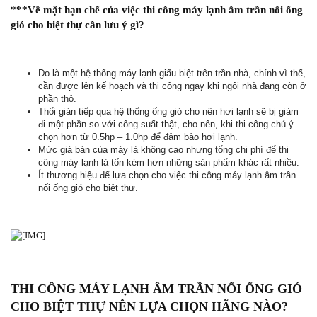
***Về mặt hạn chế của việc thi công máy lạnh âm trần nối ống
gió cho biệt thự cần lưu ý gì?
Do là một hệ thống máy lạnh giấu biệt trên trần nhà, chính vì thế,
cần được lên kế hoạch và thi công ngay khi ngôi nhà đang còn ở
phần thô.
Thổi gián tiếp qua hệ thống ống gió cho nên hơi lạnh sẽ bị giảm
đi một phần so với công suất thật, cho nên, khi thi công chú ý
chọn hơn từ 0.5hp – 1.0hp để đảm bảo hơi lạnh.
Mức giá bán của máy là không cao nhưng tổng chi phí để thi
công máy lạnh là tốn kém hơn những sản phẩm khác rất nhiều.
Ít thương hiệu để lựa chọn cho việc thi công máy lạnh âm trần
nối ống gió cho biệt thự.
THI CÔNG MÁY LẠNH ÂM TRẦN NỐI ỐNG GIÓ
CHO BIỆT THỰ NÊN LỰA CHỌN HÃNG NÀO?