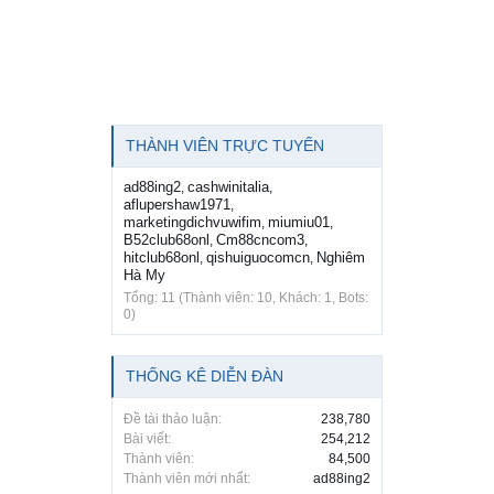
THÀNH VIÊN TRỰC TUYẾN
ad88ing2
cashwinitalia
,
,
aflupershaw1971
,
marketingdichvuwifim
miumiu01
,
,
B52club68onl
Cm88cncom3
,
,
hitclub68onl
qishuiguocomcn
Nghiêm
,
,
Hà My
Tổng: 11 (Thành viên: 10, Khách: 1, Bots:
0)
THỐNG KÊ DIỄN ĐÀN
Đề tài thảo luận:
238,780
Bài viết:
254,212
Thành viên:
84,500
Thành viên mới nhất:
ad88ing2