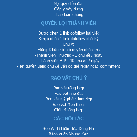
Nội quy diễn đàn
Góp ý xây dựng
Thảo luận chung
QUYỀN LỢI THÀNH VIÊN
Được chèn 1 link dofollow bài viết
Được chèn 1 link dofollow chữ ký
Chú ý:
-Đăng 3 bài mới có quyền chèn link
-Thành viên Thường - 1 chủ đề / ngày
-Thành viên VIP - 10 chủ đề / ngày
-Hết quyền đăng chủ để vẫn có thể reply hoặc commment
RAO VẶT CHÚ Ý
Rao vặt tổng hợp
Rao vặt nhà đất
Rao vặt mỹ phẩm làm đẹp
Rao vặt điện thoại
Giải trí tổng hợp
CÁC ĐỐI TÁC
Seo WEB Biên Hòa Đồng Nai
Bánh cuốn Nhung Ken