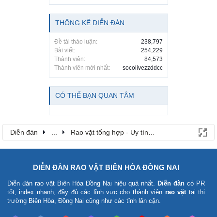
THỐNG KÊ DIỄN ĐÀN
Đề tài thảo luận:
238,797
Bài viết:
254,229
Thành viên:
84,573
Thành viên mới nhất:
socolivezzddcc
CÓ THỂ BẠN QUAN TÂM
Diễn đàn
...
Rao vặt tổng hợp - Uy tín - Miễn phí
DIỄN ĐÀN RAO VẶT BIÊN HÒA ĐỒNG NAI
Diễn đàn rao vặt Biên Hòa Đồng Nai
hiệu quả nhất.
Diễn đàn
có PR
tốt, index nhanh, đầy đủ các lĩnh vực cho thành viên
rao vặt
tại thị
trường Biên Hòa, Đồng Nai cũng như các tỉnh lân cận.