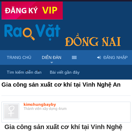
TRANG CHỦ
DIỄN ĐÀN
ĐĂNG NHẬP
Diễn đàn
...
Rao vặt tổng hợp - Uy tín - Miễn phí
Tìm kiếm diễn đàn
Bài viết gần đây
Gia công sản xuất cơ khí tại Vinh Nghệ An
kimchungbayby
Thành viên xây dựng 4rum
Gia công sản xuất cơ khí tại Vinh Nghệ