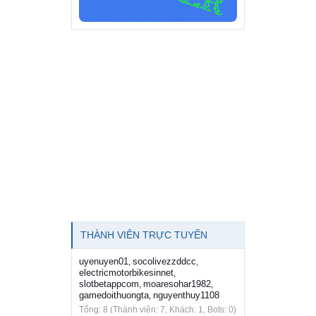
THÀNH VIÊN TRỰC TUYẾN
uyenuyen01
socolivezzddcc
,
,
electricmotorbikesinnet
,
slotbetappcom
moaresohar1982
,
,
gamedoithuongta
nguyenthuy1108
,
Tổng: 8 (Thành viên: 7, Khách: 1, Bots: 0)