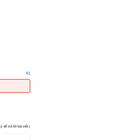
#1
ể trả lời bài viết.)