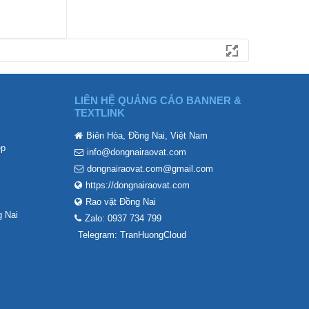
LIÊN HỆ QUẢNG CÁO BANNER &
TEXTLINK
Biên Hòa, Đồng Nai, Việt Nam
ẹp
info@dongnairaovat.com
dongnairaovat.com@gmail.com
https://dongnairaovat.com
Rao vặt Đồng Nai
 Nai
Zalo: 0937 734 799
Telegram: TranHuongCloud