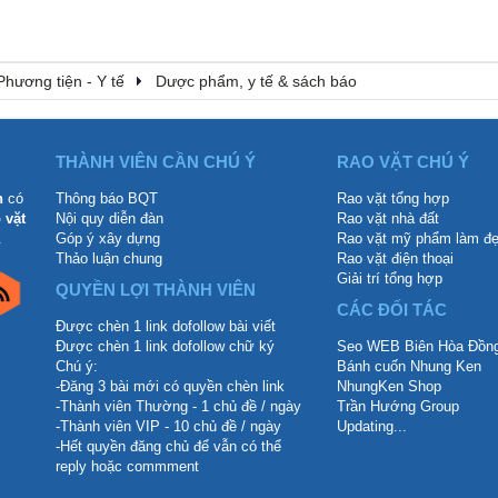
Phương tiện - Y tế
Dược phẩm, y tế & sách báo
THÀNH VIÊN CẦN CHÚ Ý
RAO VẶT CHÚ Ý
n
có
Thông báo BQT
Rao vặt tổng hợp
 vặt
Nội quy diễn đàn
Rao vặt nhà đất
.
Góp ý xây dựng
Rao vặt mỹ phẩm làm đ
Thảo luận chung
Rao vặt điện thoại
Giải trí tổng hợp
QUYỀN LỢI THÀNH VIÊN
CÁC ĐỐI TÁC
Được chèn 1 link dofollow bài viết
Được chèn 1 link dofollow chữ ký
Seo WEB Biên Hòa Đồng
Chú ý:
Bánh cuốn Nhung Ken
-Đăng 3 bài mới có quyền chèn link
NhungKen Shop
-Thành viên Thường - 1 chủ đề / ngày
Trần Hướng Group
-Thành viên VIP - 10 chủ đề / ngày
Updating...
-Hết quyền đăng chủ để vẫn có thể
reply hoặc commment