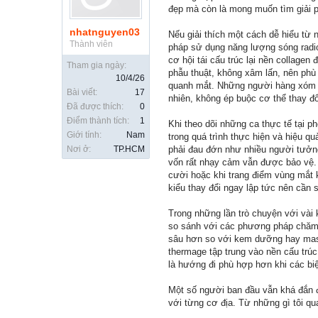
đẹp mà còn là mong muốn tìm giải ph
nhatnguyen03
Nếu giải thích một cách dễ hiểu từ
Thành viên
pháp sử dụng năng lượng sóng radio
cơ hội tái cấu trúc lại nền collage
Tham gia ngày:
phẫu thuật, không xâm lấn, nên ph
10/4/26
quanh mắt. Những người hàng xóm củ
Bài viết:
17
nhiên, không ép buộc cơ thể thay đổi
Đã được thích:
0
Điểm thành tích:
1
Khi theo dõi những ca thực tế tại p
Giới tính:
Nam
trong quá trình thực hiện và hiệu q
Nơi ở:
TP.HCM
phải đau đớn như nhiều người tưởn
vốn rất nhạy cảm vẫn được bảo vệ. S
cười hoặc khi trang điểm vùng mắt 
kiểu thay đổi ngay lập tức nên cần 
Trong những lần trò chuyện với vài 
so sánh với các phương pháp chăm 
sâu hơn so với kem dưỡng hay mass
thermage tập trung vào nền cấu trú
là hướng đi phù hợp hơn khi các biệ
Một số người ban đầu vẫn khá đắn đo
với từng cơ địa. Từ những gì tôi qu