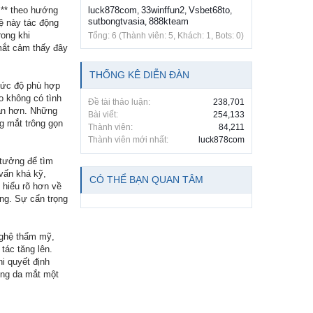
ì** theo hướng
luck878com
33winffun2
Vsbet68to
,
,
,
sutbongtvasia
888kteam
,
ệ này tác động
ong khi
Tổng: 6 (Thành viên: 5, Khách: 1, Bots: 0)
mắt cảm thấy đây
THỐNG KÊ DIỄN ĐÀN
 mức độ phù hợp
o không có tình
Đề tài thảo luận:
238,701
oàn hơn. Những
Bài viết:
254,133
ng mắt trông gọn
Thành viên:
84,211
Thành viên mới nhất:
luck878com
 tưởng để tìm
 vấn khá kỹ,
CÓ THỂ BẠN QUAN TÂM
 hiểu rõ hơn về
ng. Sự cẩn trọng
nghệ thẩm mỹ,
tác tăng lên.
hi quyết định
vùng da mắt một