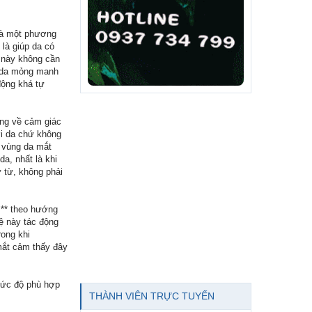
 là một phương
là giúp da có
p này không cần
g da mỏng manh
động khá tự
ắng về cảm giác
ới da chứ không
 vùng da mắt
a, nhất là khi
 từ, không phải
ì** theo hướng
ệ này tác động
ong khi
mắt cảm thấy đây
 mức độ phù hợp
THÀNH VIÊN TRỰC TUYẾN