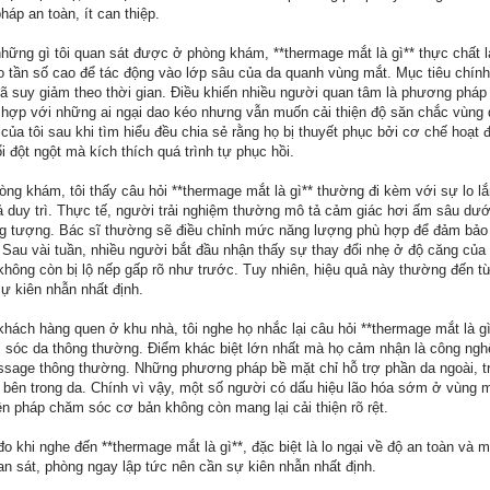
áp an toàn, ít can thiệp.
 những gì tôi quan sát được ở phòng khám, **thermage mắt là gì** thực chất
 tần số cao để tác động vào lớp sâu của da quanh vùng mắt. Mục tiêu chính 
n đã suy giảm theo thời gian. Điều khiến nhiều người quan tâm là phương phá
ù hợp với những ai ngại dao kéo nhưng vẫn muốn cải thiện độ săn chắc vùn
a tôi sau khi tìm hiểu đều chia sẻ rằng họ bị thuyết phục bởi cơ chế hoạt 
 đột ngột mà kích thích quá trình tự phục hồi.
hòng khám, tôi thấy câu hỏi **thermage mắt là gì** thường đi kèm với sự lo l
uả duy trì. Thực tế, người trải nghiệm thường mô tả cảm giác hơi ấm sâu dư
g tượng. Bác sĩ thường sẽ điều chỉnh mức năng lượng phù hợp để đảm bảo
au vài tuần, nhiều người bắt đầu nhận thấy sự thay đổi nhẹ ở độ căng của d
không còn bị lộ nếp gấp rõ như trước. Tuy nhiên, hiệu quả này thường đến từ
sự kiên nhẫn nhất định.
khách hàng quen ở khu nhà, tôi nghe họ nhắc lại câu hỏi **thermage mắt là g
sóc da thông thường. Điểm khác biệt lớn nhất mà họ cảm nhận là công ngh
age thông thường. Những phương pháp bề mặt chỉ hỗ trợ phần da ngoài, tr
c bên trong da. Chính vì vậy, một số người có dấu hiệu lão hóa sớm ở vùng 
n pháp chăm sóc cơ bản không còn mang lại cải thiện rõ rệt.
 khi nghe đến **thermage mắt là gì**, đặc biệt là lo ngại về độ an toàn và
an sát, phòng ngay lập tức nên cần sự kiên nhẫn nhất định.