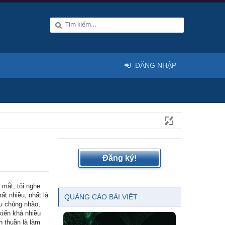
ĐĂNG NHẬP
Đăng ký!
 mắt, tôi nghe
t nhiều, nhất là
QUẢNG CÁO BÀI VIẾT
ệu chùng nhão,
iến khá nhiều
n thuần là làm