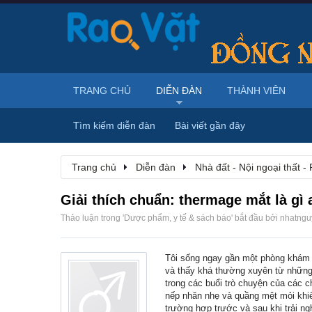
TRANG CHỦ
DIỄN ĐÀN
THÀNH VIÊN
Tìm kiếm diễn đàn
Bài viết gần đây
Trang chủ
Diễn đàn
Nhà đất - Nội ngoại thất - 
Giải thích chuẩn: thermage mắt là gì 
Thảo luận trong '
Dược phẩm, y tế & sách báo
' bắt đầu bởi
nhatng
Tôi sống ngay gần một phòng khám d
và thấy khá thường xuyên từ những 
trong các buổi trò chuyện của các c
nếp nhăn nhẹ và quầng mệt mỏi khi
trường hợp trước và sau khi trải ng