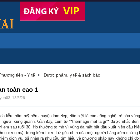
Phương tiện - Y tế
Dược phẩm, y tế & sách báo
an toàn cao 1
uyen03
,
13/5/26
.
a liễu thẩm mỹ nên chuyện làm đẹp, đặc biệt là các công nghệ trẻ hóa vùng
người xung quanh. Gần đây, cụm từ **thermage mắt là gì** được nhắc đến rấ
hị em sau tuổi 30. Họ thường tò mò vì vùng da mắt bắt đầu xuất hiện dấu hi
ến gương mặt trông kém tươi. Từ góc nhìn của một người hàng xóm chứng k
hiệm dịch vụ, tôi nhận ra nhu cầu tìm hiểu về phương pháp này không chỉ đơ