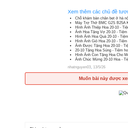
Xem thêm các chủ đề tươ
Chỗ khám bàn chân bẹt ở hà nộ
Máy Trợ Thở BMC G2S B25A Kè
Hình Ảnh Thiệp Hoa 20-10 - Ti
Ảnh Hoa Tặng Vợ 20-10 - Tiệm
Hình Ảnh Hoa Quà 20-10 - Tiệ
Hình Ảnh Giỏ Hoa 20-10 - Tiệm
Ảnh Được Tặng Hoa 20-10 - T
20-10 Tặng Hoa Súng - Tiệm h
Hình Ảnh Con Tặng Hoa Cho Mẹ
Ảnh Chúc Mừng 20-10 Hoa - T
nhatnguyen03
,
13/5/26
Muốn bài này được x