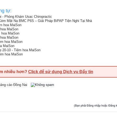
ng tự:
i - Phòng Khám Usac Chiropractic
m Mặt Nạ BMC P6S – Giải Pháp BiPAP Tiện Nghi Tại Nhà
ệm hoa MaiSon
 hoa MaiSon
m hoa MaiSon
 hoa MaiSon
iệm hoa MaiSon
oa MaiSon
 20-10 - Tiệm hoa MaiSon
iệm hoa MaiSon
em nhiều hơn?
Click để sử dụng Dịch vụ Đẩy tin
(Bạn phải Đăng nhập hoặc Đăng ký đ