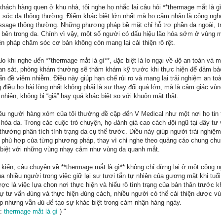
khách hàng quen ở khu nhà, tôi nghe họ nhắc lại câu hỏi **thermage mắt là g
sóc da thông thường. Điểm khác biệt lớn nhất mà họ cảm nhận là công ngh
age thông thường. Những phương pháp bề mặt chỉ hỗ trợ phần da ngoài, tr
c bên trong da. Chính vì vậy, một số người có dấu hiệu lão hóa sớm ở vùng 
n pháp chăm sóc cơ bản không còn mang lại cải thiện rõ rệt.
 khi nghe đến **thermage mắt là gì**, đặc biệt là lo ngại về độ an toàn và
uan sát, phòng khám thường sẽ thăm khám kỹ trước khi thực hiện để đảm bả
n đề viêm nhiễm. Điều này giúp hạn chế rủi ro và mang lại trải nghiệm an t
điều họ hài lòng nhất không phải là sự thay đổi quá lớn, mà là cảm giác vù
hiên, không bị “giả” hay quá khác biệt so với khuôn mặt thật.
hiều người hàng xóm của tôi thường đề cập đến V Medical như một nơi họ tin
 hóa da. Trong các cuộc trò chuyện, họ đánh giá cao cách đội ngũ tại đây tư
 thường phân tích tình trạng da cụ thể trước. Điều này giúp người trải nghiệm
phù hợp của từng phương pháp, thay vì chỉ nghe theo quảng cáo chung chu
 biệt với những vùng nhạy cảm như vùng da quanh mắt.
g kiến, câu chuyện về **thermage mắt là gì** không chỉ dừng lại ở một công 
a nhiều người trong việc giữ lại sự tươi tắn tự nhiên của gương mặt khi tuổi 
ược là việc lựa chọn nơi thực hiện và hiểu rõ tình trạng của bản thân trước k
 sự tư vấn đúng và thực hiện đúng cách, nhiều người có thể cải thiện được 
p nhưng vẫn đủ để tạo sự khác biệt trong cảm nhận hàng ngày.
Y:
thermage mắt là gì
) "