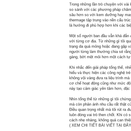
Trong những lần trò chuyện với vài 
so sánh với các phương pháp chăm 
sâu hơn so với kem dưỡng hay mass
thermage tập trung vào nền cấu trú
là hướng đi phù hợp hơn khi các biệ
Một số người ban đầu vẫn khá đắn đo
với từng cơ địa. Từ những gì tôi q
trạng da quá mỏng hoặc đang gặp vấ
người từng làm thường chia sẻ rằng 
gàng, bớt mệt mỏi hơn một cách tự n
Khi nhắc đến giải pháp tổng thể, n
hiểu và thực hiện các công nghệ trẻ
không vội vàng đưa ra liệu trình mà
cơ chế hoạt động cũng như mức độ 
này tạo cảm giác yên tâm hơn, đặc
Nhìn tổng thể từ những gì tôi chứn
mà còn phản ánh nhu cầu rất thật củ
Điều quan trọng nhất mà tôi rút ra đ
luôn đóng vai trò then chốt. Khi có
cách nhẹ nhàng, không quá can thiệ
( XEM CHI TIẾT BÀI VIẾT TẠI ĐÂ