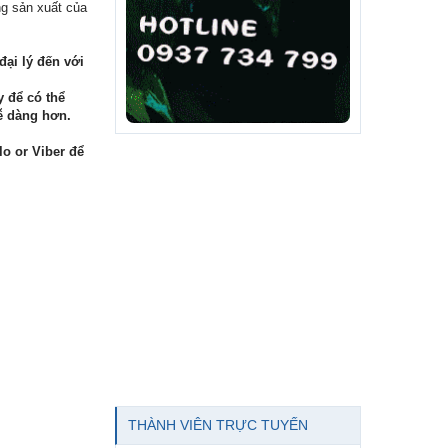
ng sản xuất của
đại lý đến với
 để có thể
ễ dàng hơn.
lo or Viber để
THÀNH VIÊN TRỰC TUYẾN