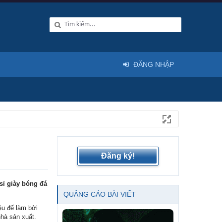
ĐĂNG NHẬP
Đăng ký!
sỉ giày bóng đá
QUẢNG CÁO BÀI VIẾT
ệu đế làm bởi
hà sản xuất.