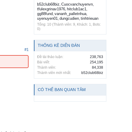
b52club68biz
Cuocvanchuyenvn
,
,
tfulexgrinav1976
hitclub1ac1
,
,
gg88fund
vananh_palletnhua
,
,
uyenuyen01
dungcudien
tinhtrieuan
,
,
Tổng: 10 (Thành viên: 9, Khách: 1, Bots:
0)
THỐNG KÊ DIỄN ĐÀN
#1
Đề tài thảo luận:
238,763
Bài viết:
254,195
Thành viên:
84,338
Thành viên mới nhất:
b52club68biz
CÓ THỂ BẠN QUAN TÂM