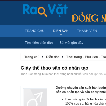
TRANG CHỦ
DIỄN ĐÀN
THÀNH VIÊN
Tìm kiếm diễn đàn
Bài viết gần đây
Trang chủ
Diễn đàn
Thời trang - Phụ kiện - T
Giày thể thao sân cỏ nhân tạo
Thảo luận trong '
Mua bán thời trang nam nữ
' bắt đầu bởi
tg2095
,
4
Xưởng chuyên sản xuất bán buô
sân cỏ nhân tạo và sân cỏ tự nhiê
Bán buôn giày đá banh sân cỏ
100% cao su, hàng hóa chúng 