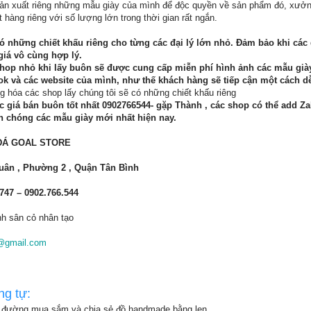
 sản xuất riêng những mẫu giày của mình để độc quyền về sản phẩm đó, xưở
hàng riêng với số lượng lớn trong thời gian rất ngắn.
ó những chiết khấu riêng cho từng các đại lý lớn nhỏ. Đảm bảo khi các 
iá vô cùng hợp lý.
hop nhỏ khi lấy buôn sẽ được cung cấp miễn phí hình ảnh các mẫu giày
k và các website của mình, như thế khách hàng sẽ tiếp cận một cách d
g hóa các shop lấy chúng tôi sẽ có những chiết khấu riêng
c giá bán buôn tốt nhất 0902766544- gặp Thành , các shop có thể add Za
h chóng các mẫu giày mới nhất hiện nay.
ĐÁ GOAL STORE
 Xuân , Phường 2 , Quận Tân Bình
.747 – 0902.766.544
nh sân cỏ nhân tạo
@gmail.com
ng tự:
 đường mua sắm và chia sẻ đồ handmade bằng len...