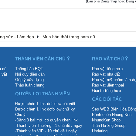
(Bạn phải Đăng nhập hoặc Đăng ký đ
rang sức - Làm đẹp
Mua bán thời trang nam nữ
THÀNH VIÊN CẦN CHÚ Ý
RAO VẶT CHÚ Ý
n
có
Thông báo BQT
Rao vặt tổng hợp
 vặt
Nội quy diễn đàn
Rao vặt nhà đất
.
Góp ý xây dựng
Rao vặt mỹ phẩm làm đ
Thảo luận chung
Rao vặt điện thoại
Giải trí tổng hợp
QUYỀN LỢI THÀNH VIÊN
CÁC ĐỐI TÁC
Được chèn 1 link dofollow bài viết
Được chèn 1 link dofollow chữ ký
Seo WEB Biên Hòa Đồng
Chú ý:
Bánh cuốn Nhung Ken
-Đăng 3 bài mới có quyền chèn link
NhungKen Shop
-Thành viên Thường - 1 chủ đề / ngày
Trần Hướng Group
-Thành viên VIP - 10 chủ đề / ngày
Updating...