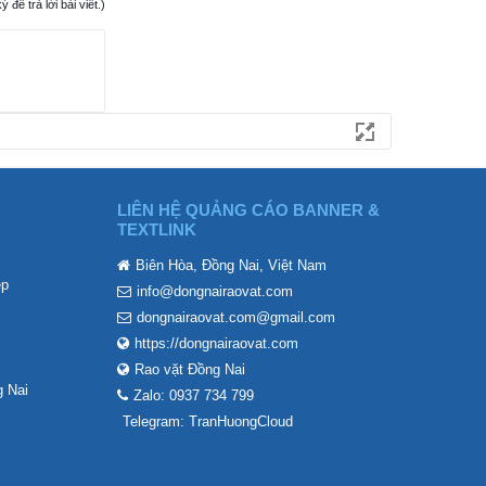
ể trả lời bài viết.)
LIÊN HỆ QUẢNG CÁO BANNER &
TEXTLINK
Biên Hòa, Đồng Nai, Việt Nam
ẹp
info@dongnairaovat.com
dongnairaovat.com@gmail.com
https://dongnairaovat.com
Rao vặt Đồng Nai
 Nai
Zalo: 0937 734 799
Telegram: TranHuongCloud