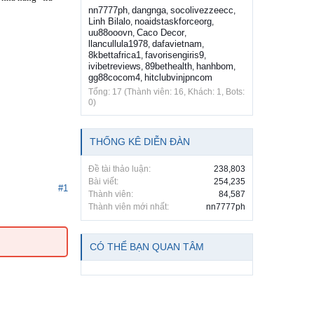
nn7777ph
dangnga
socolivezzeecc
,
,
,
Linh Bilalo
noaidstaskforceorg
,
,
uu88ooovn
Caco Decor
,
,
llancullula1978
dafavietnam
,
,
8kbettafrica1
favorisengiris9
,
,
ivibetreviews
89bethealth
hanhbom
,
,
,
gg88cocom4
hitclubvinjpncom
,
Tổng: 17 (Thành viên: 16, Khách: 1, Bots:
0)
THỐNG KÊ DIỄN ĐÀN
Đề tài thảo luận:
238,803
Bài viết:
254,235
#1
Thành viên:
84,587
Thành viên mới nhất:
nn7777ph
CÓ THỂ BẠN QUAN TÂM