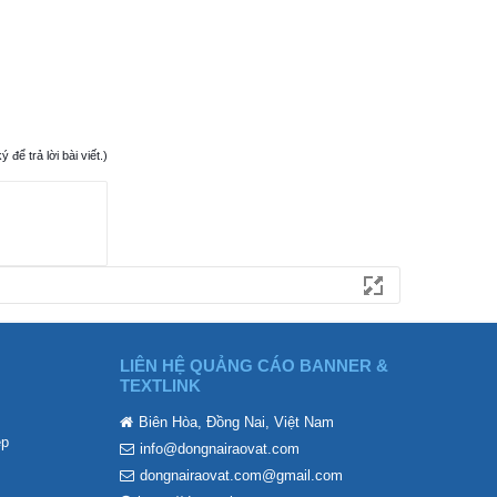
ể trả lời bài viết.)
LIÊN HỆ QUẢNG CÁO BANNER &
TEXTLINK
Biên Hòa, Đồng Nai, Việt Nam
ẹp
info@dongnairaovat.com
dongnairaovat.com@gmail.com