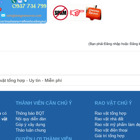
(Bạn phải Đăng nhập hoặc Đăng ký đ
vặt tổng hợp - Uy tín - Miễn phí
THÀNH VIÊN CẦN CHÚ Ý
RAO VẶT CHÚ Ý
n
có
Thông báo BQT
Rao vặt tổng hợp
 vặt
Nội quy diễn đàn
Rao vặt nhà đất
.
Góp ý xây dựng
Rao vặt mỹ phẩm làm đ
Thảo luận chung
Rao vặt điện thoại
Giải trí tổng hợp
QUYỀN LỢI THÀNH VIÊN