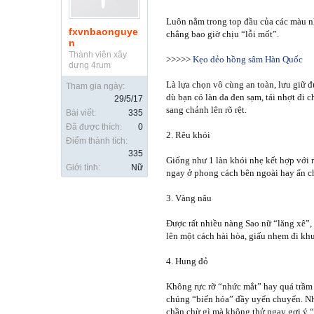
Luôn nằm trong top đầu của các màu nh
fxvnbaonguye
chẳng bao giờ chịu “lỗi mốt”.
n
Thành viên xây
>>>>>
Kẹo dẻo hồng sâm Hàn Quốc
dựng 4rum
Là lựa chọn vô cùng an toàn, lưu giữ đư
Tham gia ngày:
dù bạn có làn da đen sạm, tái nhợt đi 
29/5/17
sang chảnh lên rõ rệt.
Bài viết:
335
Đã được thích:
0
2. Rêu khói
Điểm thành tích:
335
Giống như 1 làn khói nhẹ kết hợp với r
Giới tính:
Nữ
ngay ở phong cách bên ngoài hay ẩn ch
3. Vàng nâu
Được rất nhiều nàng Sao nữ “lăng xê”,
lên một cách hài hòa, giấu nhẹm đi k
4. Hung đỏ
Không rực rỡ “nhức mắt” hay quá trầm 
chúng “biến hóa” đầy uyển chuyển. Nh
chần chừ gì mà không thử ngay gợi ý “