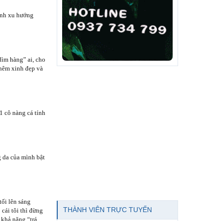
ành xu hướng
“dìm hàng” ai, cho
thêm xinh đẹp và
1 cô nàng cá tính
g da của mình bật
tối lên sáng
THÀNH VIÊN TRỰC TUYẾN
ái tôi thì đừng
 khả năng “trá