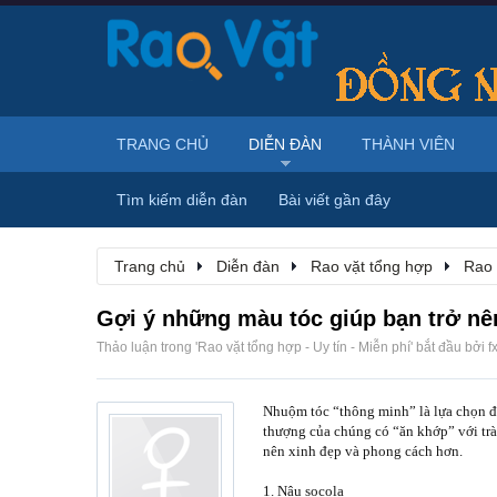
TRANG CHỦ
DIỄN ĐÀN
THÀNH VIÊN
Tìm kiếm diễn đàn
Bài viết gần đây
Trang chủ
Diễn đàn
Rao vặt tổng hợp
Rao 
Gợi ý những màu tóc giúp bạn trở nê
Thảo luận trong '
Rao vặt tổng hợp - Uy tín - Miễn phí
' bắt đầu bởi
f
Nhuộm tóc “thông minh” là lựa chọn đư
thượng của chúng có “ăn khớp” với trào
nên xinh đẹp và phong cách hơn.
1. Nâu socola