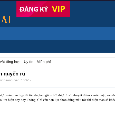
vặt tổng hợp - Uy tín - Miễn phí
n quyến rũ
xvnbaonguyen
,
10/9/17
.
ợc màu phù hợp để tôn da, làm giảm bớt được 1 số khuyết điểm khuôn mặt, sau đó
 lưu hiện nay hay không. Chỉ cần bạn lựa chọn đúng màu tóc thì diện mạo sẽ khác 