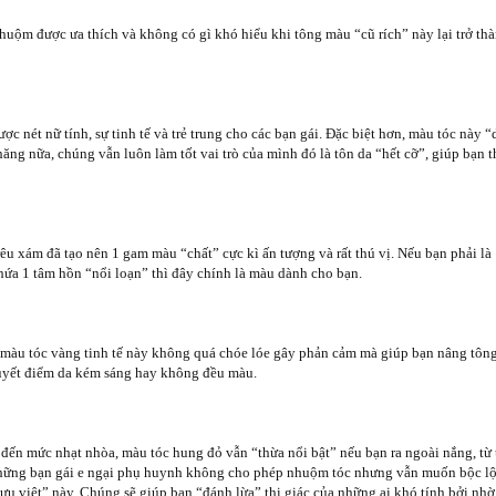
uộm được ưa thích và không có gì khó hiểu khi tông màu “cũ rích” này lại trở th
ợc nét nữ tính, sự tinh tế và trẻ trung cho các bạn gái. Đặc biệt hơn, màu tóc này 
chăng nữa, chúng vẫn luôn làm tốt vai trò của mình đó là tôn da “hết cỡ”, giúp bạn 
êu xám đã tạo nên 1 gam màu “chất” cực kì ấn tượng và rất thú vị. Nếu bạn phải là 
ứa 1 tâm hồn “nổi loạn” thì đây chính là màu dành cho bạn.
 màu tóc vàng tinh tế này không quá chóe lóe gây phản cảm mà giúp bạn nâng tôn
huyết điểm da kém sáng hay không đều màu.
đến mức nhạt nhòa, màu tóc hung đỏ vẫn “thừa nổi bật” nếu bạn ra ngoài nắng, từ 
ững bạn gái e ngại phụ huynh không cho phép nhuộm tóc nhưng vẫn muốn bộc lộ c
ưu việt” này. Chúng sẽ giúp bạn “đánh lừa” thị giác của những ai khó tính bởi nhờ