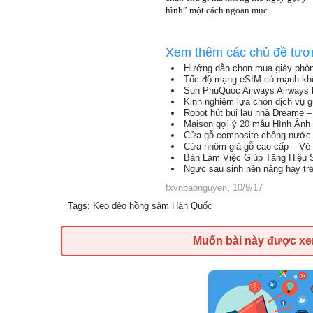
hình” một cách ngoạn mục.
Xem thêm các chủ đề tươ
Hướng dẫn chọn mua giày phò
Tốc độ mạng eSIM có mạnh kh
Sun PhuQuoc Airways Airways
Kinh nghiệm lựa chọn dịch vụ g
Robot hút bụi lau nhà Dreame – 
Maison gợi ý 20 mẫu Hình Ảnh
Cửa gỗ composite chống nước 
Cửa nhôm giả gỗ cao cấp – Vẻ 
Bàn Làm Việc Giúp Tăng Hiệu 
Ngực sau sinh nên nâng hay tr
fxvnbaonguyen
,
10/9/17
Tags
:
Kẹo dẻo hồng sâm Hàn Quốc
Muốn bài này được x