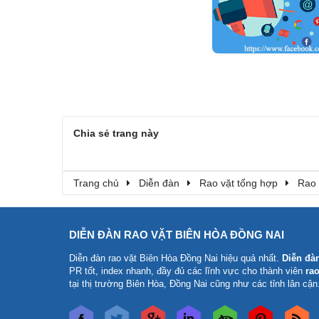
Chia sẻ trang này
Trang chủ
Diễn đàn
Rao vặt tổng hợp
Rao 
DIỄN ĐÀN RAO VẶT BIÊN HÒA ĐỒNG NAI
Diễn đàn rao vặt Biên Hòa Đồng Nai
hiệu quả nhất.
Diễn đà
PR tốt, index nhanh, đầy đủ các lĩnh vực cho thành viên
rao
tại thị trường Biên Hòa, Đồng Nai cũng như các tỉnh lân cận