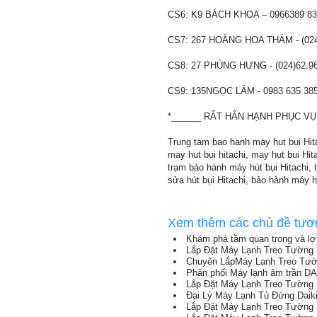
CS6: K9 BÁCH KHOA – 0966389 83
CS7: 267 HOÀNG HOA THÁM - (024
CS8: 27 PHÙNG HƯNG - (024)62.96
CS9: 135NGỌC LÂM - 0983 635 38
*______ RẤT HÂN HẠNH PHỤC VỤ
Trung tam bao hanh may hut bui Hitac
may hut bui hitachi, may hut bui Hita
trạm bảo hành máy hút bụi Hitachi, 
sửa hút bụi Hitachi, bảo hành máy hú
Xem thêm các chủ đề tươ
Khám phá tầm quan trọng và lợi
Lắp Đặt Máy Lạnh Treo Tường
Chuyên LắpMáy Lạnh Treo Tườ
Phân phối Máy lạnh âm trần DAIKI
Lắp Đặt Máy Lạnh Treo Tường 
Đại Lý Máy Lạnh Tủ Đứng Daiki
Lắp Đặt Máy Lạnh Treo Tường