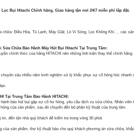
/ Lọc Bụi Hitachi Chính hãng, Giao hàng tận nơi 24/7 miễn phí lắp đặt.
ửa chữa: Điều Hòa, Tủ Lạnh, Máy Giặt, Lò Vi Sóng, Lọc Không Khí…. các sản
 Sửa Chữa Bảo Hành Máy Hút Bụi Hitachi Tại Trung Tâm:
uyền chính thức của hãng HITACHI nên những linh kiện thay thế chính hãng.
o chuyên sâu nhiều năm kinh nghiệm xử lý khắc phục sự cố hỏng hóc nhanh 
Hạn.
HI Tại Trung Tâm Bảo Hành HITACHI:
 hành báo hút bụi gặp sự cố hư hỏng, yêu cầu dịch vụ sửa chữa. Nhân viên t
 hỏng của sản phẩm, sau đó chuyển đến bộ phận kỹ thuật của trung tâm.
 tin, đến tận nhà quý khách để kiểm tra trong vòng 30 phút.
ỏng của sản phẩm, thợ kỹ thuật báo cho quý khách phương án sửa chữa, khắc