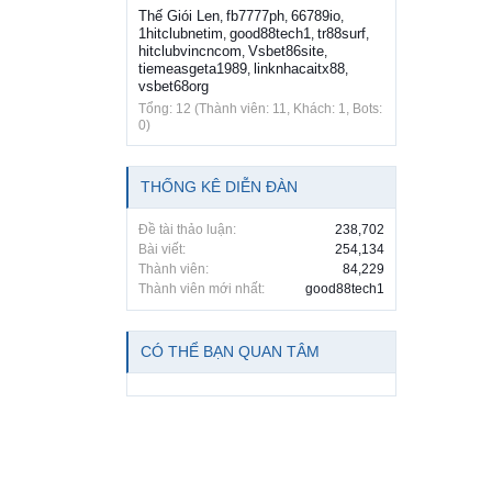
Thế Giói Len
fb7777ph
66789io
,
,
,
1hitclubnetim
good88tech1
tr88surf
,
,
,
hitclubvincncom
Vsbet86site
,
,
tiemeasgeta1989
linknhacaitx88
,
,
vsbet68org
Tổng: 12 (Thành viên: 11, Khách: 1, Bots:
0)
THỐNG KÊ DIỄN ĐÀN
Đề tài thảo luận:
238,702
Bài viết:
254,134
Thành viên:
84,229
Thành viên mới nhất:
good88tech1
CÓ THỂ BẠN QUAN TÂM