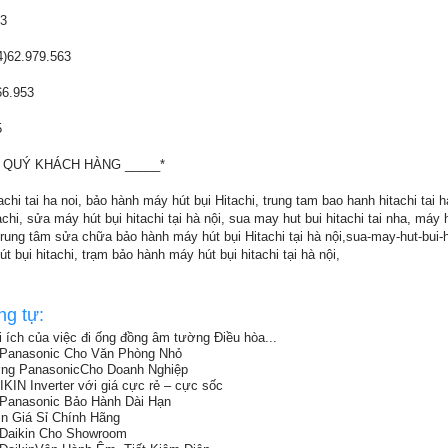
3
)62.979.563
6.953
5
 QUÝ KHÁCH HÀNG _____*
hi tai ha noi, bảo hành máy hút bụi Hitachi, trung tam bao hanh hitachi tai h
chi, sửa máy hút bụi hitachi tại hà nội, sua may hut bui hitachi tai nha, máy h
trung tâm sửa chữa bảo hành máy hút bụi Hitachi tại hà nội,sua-may-hut-bui-hi
t bụi hitachi, trạm bảo hành máy hút bụi hitachi tại hà nội,
ng tự:
 ích của việc đi ống đồng âm tường Điều hòa...
 Panasonic Cho Văn Phòng Nhỏ
ng PanasonicCho Doanh Nghiệp
N Inverter với giá cực rẻ – cực sốc
Panasonic Bảo Hành Dài Hạn
n Giá Sỉ Chính Hãng
 Daikin Cho Showroom