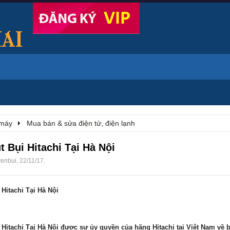
 máy
Mua bán & sửa điện tử, điện lạnh
 Bụi Hitachi Tại Hà Nội
yenbui
,
22/11/17
.
Hitachi Tại Hà Nội
itachi Tại Hà Nội được sự ủy quyền của hãng Hitachi tại Việt Nam
về b