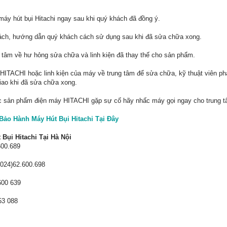
máy hút bụi Hitachi ngay sau khi quý khách đã đồng ý.
hách, hướng dẫn quý khách cách sử dụng sau khi đã sửa chữa xong.
g tâm về hư hỏng sửa chữa và linh kiện đã thay thế cho sản phẩm.
ITACHI hoặc linh kiện của máy về trung tâm để sửa chữa, kỹ thuật viên phải
iao khi đã sửa chữa xong.
c sản phẩm điện máy HITACHI gặp sự cố hãy nhấc máy gọi ngay cho trung tâ
Bảo Hành Máy Hút Bụi Hitachi Tại Đây
Bụi Hitachi Tại Hà Nội
600.689
24)62.600.698
600 639
3 088