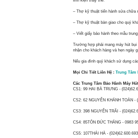
linh kiện thay thế.
– Thợ kỹ thuật tiến hành sửa chữa 
– Thợ kỹ thuật bàn giao cho quý k
– Viết giấy bảo hành theo mẫu trun
Trường hợp phải mang máy hút bụi H
nhận cho khách hàng và hẹn ngày g
Nếu gia đình quý khách sử dụng cá
Mọi Chi Tiết Liên Hệ :
Trung Tâm 
Các Trung Tâm Bảo Hành Máy Hút 
CS1: 99 HAI BÀ TRƯNG - (024)62.
CS2: 62 NGUYỄN KHÁNH TOÀN - (0
CS3: 398 NGUYỄN TRÃI - (024)62.
CS4: 85TÔN ĐỨC THẮNG - 0983 95
CS5: 107THÁI HÀ - (024)62.600.693