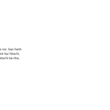
a noi, bao hanh
út bụi hitachi,
tachi-tai-nha,