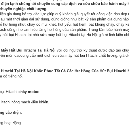
 điện lạnh chúng tôi chuyên cung cấp dịch vụ
sửa chữa bảo hành máy hú
 chuyên nghiệp chất lượng.
ện gia dụng hỗ trợ đắc lực giúp quý khách giải quyết tốt công việc dọn dẹp
au một thời gian dài sử dụng, cũng giống như bất kỳ sản phẩm gia dụng nào,
ố hư hỏng như: chạy có mùi khét, hút yếu, hút kém, bật không chạy, chạy 
ch cũng như am hiểu từng hư hỏng của sản phẩm. Trung tâm bảo hành máy 
hút bụi Hitachi tại nhà sửa máy hút bụi Hitachi tại Hà Nội giá rẻ linh kiện c
áy Hút Bụi Hitachi Tại Hà Nội
với đội ngũ thợ kỹ thuật được đào tạo chu
yên môn caocung cấp một dịch vụ sửa máy hút bụi Hitachi chất lượng, giá dịc
Hitachi Tại Hà Nội Khắc Phục Tất Cả Các Hư Hỏng Của Hút Bụi Hitachi 
m có tiếng nổ.
bụi Hitachi
cháy motor.
itachi hỏng mạch điều khiển.
ng vào điện.
ng hoạt động.