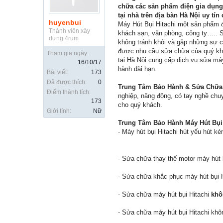
chữa các sản phẩm điện gia dụng
tại nhà
trên địa bàn Hà Nội uy tín
huyenbui
Máy Hút Bụi Hitachi một sản phẩm đi
Thành viên xây
khách sạn, văn phòng, công ty….. S
dựng 4rum
không tránh khỏi và gặp những sự c
được nhu cầu sửa chữa của quý khá
Tham gia ngày:
tại Hà Nội cung cấp dịch vụ sửa máy 
16/10/17
hành dài hạn.
Bài viết:
173
Đã được thích:
0
Trung Tâm Bảo Hành & Sửa Chữa M
Điểm thành tích:
nghiệp, năng động, có tay nghề chu
173
cho quý khách.
Giới tính:
Nữ
Trung Tâm Bảo Hành Máy Hút Bụi 
- Máy hút bụi Hitachi hút yếu hút ké
- Sửa chữa thay thế motor máy hút 
- Sửa chữa khắc phục máy hút bụi H
- Sửa chữa máy hút bụi Hitachi
khô
- Sửa chữa máy hút bụi Hitachi khô