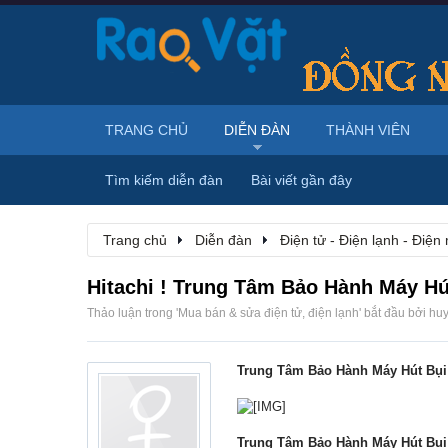
TRANG CHỦ
DIỄN ĐÀN
THÀNH VIÊN
Tìm kiếm diễn đàn
Bài viết gần đây
Trang chủ
Diễn đàn
Điện tử - Điện lạnh - Điện
Hitachi ! Trung Tâm Bảo Hành Máy Hút
Thảo luận trong '
Mua bán & sửa điện tử, điện lạnh
' bắt đầu bởi
hu
Trung Tâm Bảo Hành Máy Hút Bụi 
Trung Tâm Bảo Hành Máy Hút Bụi H