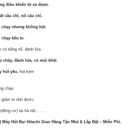
ng điều khiển từ xa được
.
ất cầu chì, nổ cầu chì.
y
chạy nhưng không hút
.
y
chạy kêu to
.
 có tiếng nổ, đánh lửa.
p cháy, đánh lửa, có mùi khét
.
y hút yếu,
hút kém
ng chạy.
g giảm to nhỏ được.
(động cơ) tại hà nội……..
 Máy Hút Bụi Hitachi Giao Hàng Tận Nhà & Lắp Đặt – Miễn Phí.