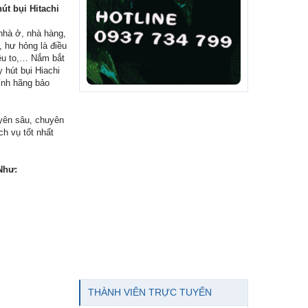
t bụi Hitachi
 nhà ở, nhà hàng,
 hư hỏng là điều
kêu to,… Nắm bắt
hút bụi Hiachi
hính hãng bảo
yên sâu, chuyên
h vụ tốt nhất
Như:
THÀNH VIÊN TRỰC TUYẾN