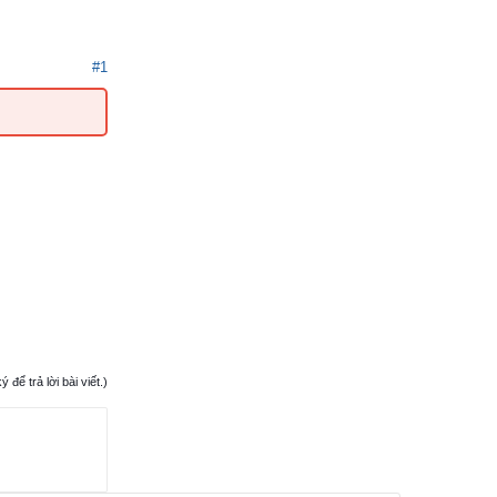
#1
ể trả lời bài viết.)