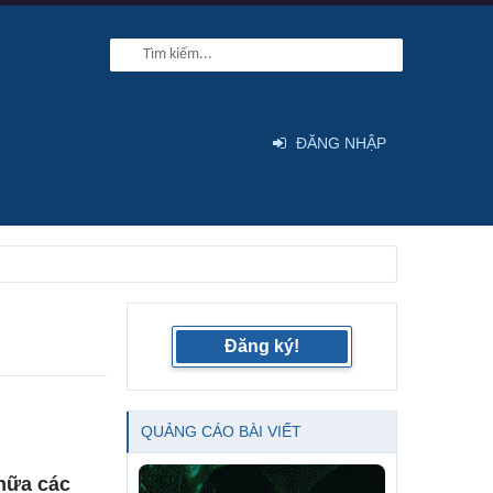
ĐĂNG NHẬP
Đăng ký!
QUẢNG CÁO BÀI VIẾT
hữa các