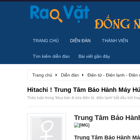
TRANG CHỦ
DIỄN ĐÀN
THÀNH VIÊN
Tìm kiếm diễn đàn
Bài viết gần đây
Trang chủ
Diễn đàn
Điện tử - Điện lạnh - Điện
Hitachi ! Trung Tâm Bảo Hành Máy Hút
Thảo luận trong '
Mua bán & sửa điện tử, điện lạnh
' bắt đầu bởi
hu
Trung Tâm Bảo Hành 
Trung Tâm Bảo Hành Máy