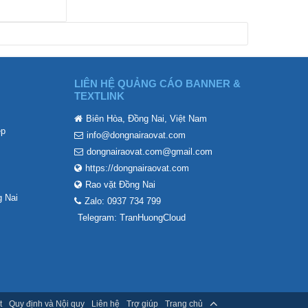
LIÊN HỆ QUẢNG CÁO BANNER &
TEXTLINK
Biên Hòa, Đồng Nai, Việt Nam
ẹp
info@dongnairaovat.com
dongnairaovat.com@gmail.com
https://dongnairaovat.com
Rao vặt Đồng Nai
 Nai
Zalo: 0937 734 799
Telegram: TranHuongCloud
t
Quy định và Nội quy
Liên hệ
Trợ giúp
Trang chủ