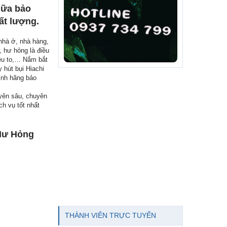
hữa bảo
ất lượng.
 nhà ở, nhà hàng,
 hư hỏng là điều
kêu to,… Nắm bắt
hút bụi Hiachi
hính hãng bảo
yên sâu, chuyên
h vụ tốt nhất
 Hư Hỏng
THÀNH VIÊN TRỰC TUYẾN