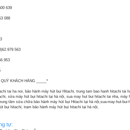
600 639
3 088
3
)62.979.563
6.953
5
 QUÝ KHÁCH HÀNG _____*
hi tai ha noi, bảo hành máy hút bụi Hitachi, trung tam bao hanh hitachi tai h
chi, sửa máy hút bụi hitachi tại hà nội, sua may hut bui hitachi tai nha, máy h
trung tâm sửa chữa bảo hành máy hút bụi Hitachi tại hà nội,sua-may-hut-bui-hi
t bụi hitachi, trạm bảo hành máy hút bụi hitachi tại hà nội,
ng tự: