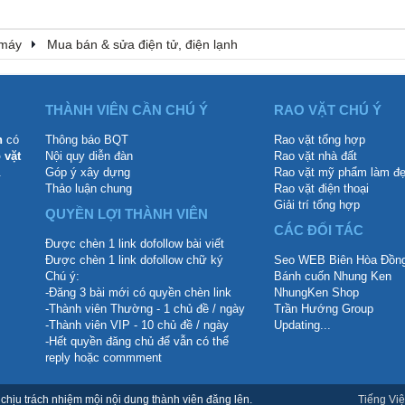
 máy
Mua bán & sửa điện tử, điện lạnh
THÀNH VIÊN CẦN CHÚ Ý
RAO VẶT CHÚ Ý
n
có
Thông báo BQT
Rao vặt tổng hợp
 vặt
Nội quy diễn đàn
Rao vặt nhà đất
.
Góp ý xây dựng
Rao vặt mỹ phẩm làm đ
Thảo luận chung
Rao vặt điện thoại
Giải trí tổng hợp
QUYỀN LỢI THÀNH VIÊN
CÁC ĐỐI TÁC
Được chèn 1 link dofollow bài viết
Được chèn 1 link dofollow chữ ký
Seo WEB Biên Hòa Đồng
Chú ý:
Bánh cuốn Nhung Ken
-Đăng 3 bài mới có quyền chèn link
NhungKen Shop
-Thành viên Thường - 1 chủ đề / ngày
Trần Hướng Group
-Thành viên VIP - 10 chủ đề / ngày
Updating...
-Hết quyền đăng chủ để vẫn có thể
reply hoặc commment
hịu trách nhiệm mội nội dung thành viên đăng lên.
Tiếng Việ