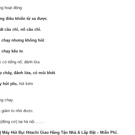
ng hoạt động.
ng điều khiển từ xa được
.
ất cầu chì, nổ cầu chì.
y
chạy nhưng không hút
.
y
chạy kêu to
.
 có tiếng nổ, đánh lửa.
p cháy, đánh lửa, có mùi khét
.
y hút yếu,
hút kém
ng chạy.
g giảm to nhỏ được.
(động cơ) tại hà nội……..
 Máy Hút Bụi Hitachi Giao Hàng Tận Nhà & Lắp Đặt – Miễn Phí.