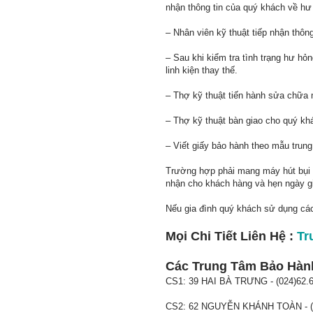
nhận thông tin của quý khách về hư
– Nhân viên kỹ thuật tiếp nhận thông
– Sau khi kiểm tra tình trạng hư h
linh kiện thay thế.
– Thợ kỹ thuật tiến hành sửa chữa 
– Thợ kỹ thuật bàn giao cho quý k
– Viết giấy bảo hành theo mẫu trun
Trường hợp phải mang máy hút bụi H
nhận cho khách hàng và hẹn ngày g
Nếu gia đình quý khách sử dụng cá
Mọi Chi Tiết Liên Hệ :
Tr
Các Trung Tâm Bảo Hành 
CS1: 39 HAI BÀ TRƯNG - (024)62.
CS2: 62 NGUYỄN KHÁNH TOÀN - (0