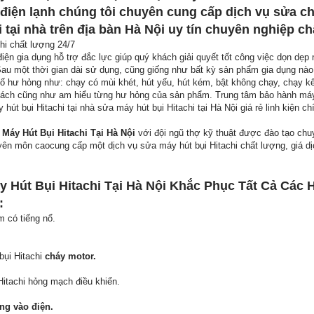
điện lạnh chúng tôi chuyên cung cấp dịch vụ
sửa c
i
tại nhà
trên địa bàn Hà Nội uy tín chuyên nghiệp ch
hi chất lượng 24/7
ện gia dụng hỗ trợ đắc lực giúp quý khách giải quyết tốt công việc dọn dẹp
au một thời gian dài sử dụng, cũng giống như bất kỳ sản phẩm gia dụng nào,
ố hư hỏng như: chạy có mùi khét, hút yếu, hút kém, bật không chạy, chạy 
ch cũng như am hiểu từng hư hỏng của sản phẩm. Trung tâm bảo hành máy 
hút bụi Hitachi tại nhà sửa máy hút bụi Hitachi tại Hà Nội giá rẻ linh kiện c
áy Hút Bụi Hitachi Tại Hà Nội
với đội ngũ thợ kỹ thuật được đào tạo chu
yên môn caocung cấp một dịch vụ sửa máy hút bụi Hitachi chất lượng, giá dịc
 Hút Bụi Hitachi Tại Hà Nội Khắc Phục Tất Cả Các
:
m có tiếng nổ.
bụi Hitachi
cháy motor.
itachi hỏng mạch điều khiển.
ng vào điện.