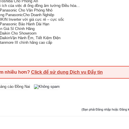
Toshiba Cho Phòng Ăn
 ích của việc đi ống đồng âm tường Điều hòa...
 Panasonic Cho Văn Phòng Nhỏ
ng PanasonicCho Doanh Nghiệp
N Inverter với giá cực rẻ – cực sốc
Panasonic Bảo Hành Dài Hạn
n Giá Sỉ Chính Hãng
 Daikin Cho Showroom
DaikinVận Hành Êm, Tiết Kiệm Điện
Stanmore III chính hãng cao cấp
em nhiều hơn?
Click để sử dụng Dịch vụ Đẩy tin
(Bạn phải Đăng nhập hoặc Đăng ký đ