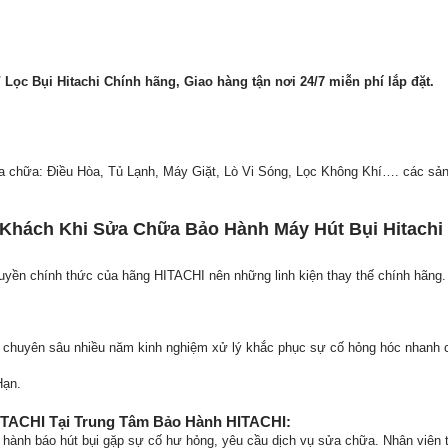
/ Lọc Bụi Hitachi Chính hãng, Giao hàng tận nơi 24/7 miễn phí lắp đặt.
ửa chữa: Điều Hòa, Tủ Lạnh, Máy Giặt, Lò Vi Sóng, Lọc Không Khí…. các sản
Khách Khi Sửa Chữa Bảo Hành Máy Hút Bụi Hitachi 
uyền chính thức của hãng HITACHI nên những linh kiện thay thế chính hãng.
o chuyên sâu nhiều năm kinh nghiệm xử lý khắc phục sự cố hỏng hóc nhanh 
Hạn.
ITACHI Tại Trung Tâm Bảo Hành HITACHI:
 hành báo hút bụi gặp sự cố hư hỏng, yêu cầu dịch vụ sửa chữa. Nhân viên t