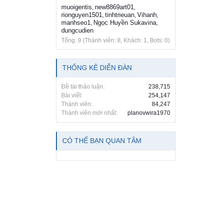
muoigentis
new8869art01
,
,
rionguyen1501
tinhtrieuan
Vihanh
,
,
,
manhseo1
Ngọc Huyền Sukavina
,
,
dungcudien
Tổng: 9 (Thành viên: 8, Khách: 1, Bots: 0)
THỐNG KÊ DIỄN ĐÀN
Đề tài thảo luận:
238,715
Bài viết:
254,147
Thành viên:
84,247
Thành viên mới nhất:
planovwira1970
CÓ THỂ BẠN QUAN TÂM