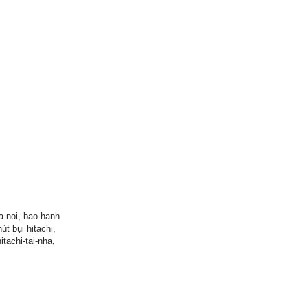
a noi, bao hanh
út bụi hitachi,
tachi-tai-nha,