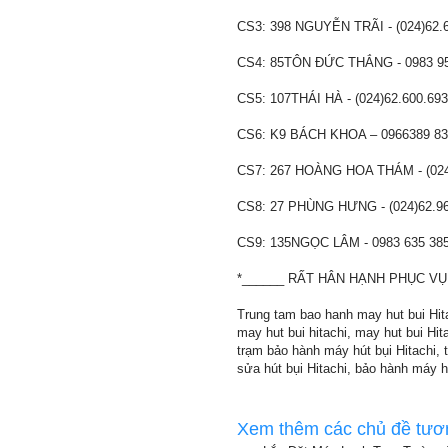
CS3: 398 NGUYỄN TRÃI - (024)62.
CS4: 85TÔN ĐỨC THẮNG - 0983 95
CS5: 107THÁI HÀ - (024)62.600.693
CS6: K9 BÁCH KHOA – 0966389 83
CS7: 267 HOÀNG HOA THÁM - (024
CS8: 27 PHÙNG HƯNG - (024)62.96
CS9: 135NGỌC LÂM - 0983 635 38
*______ RẤT HÂN HẠNH PHỤC VỤ
Trung tam bao hanh may hut bui Hitac
may hut bui hitachi, may hut bui Hita
trạm bảo hành máy hút bụi Hitachi, 
sửa hút bụi Hitachi, bảo hành máy hú
Xem thêm các chủ đề tươ