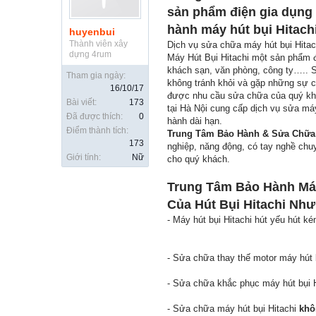
sản phẩm điện gia dụng 
hành máy hút bụi Hitach
huyenbui
Thành viên xây
Dịch vụ sửa chữa máy hút bụi Hitac
dựng 4rum
Máy Hút Bụi Hitachi một sản phẩm đi
khách sạn, văn phòng, công ty….. S
Tham gia ngày:
không tránh khỏi và gặp những sự c
16/10/17
được nhu cầu sửa chữa của quý khá
Bài viết:
173
tại Hà Nội cung cấp dịch vụ sửa máy 
Đã được thích:
0
hành dài hạn.
Điểm thành tích:
Trung Tâm Bảo Hành & Sửa Chữa M
173
nghiệp, năng động, có tay nghề chu
Giới tính:
Nữ
cho quý khách.
Trung Tâm Bảo Hành Máy
Của Hút Bụi Hitachi Như
- Máy hút bụi Hitachi hút yếu hút ké
- Sửa chữa thay thế motor máy hút 
- Sửa chữa khắc phục máy hút bụi H
- Sửa chữa máy hút bụi Hitachi
khô