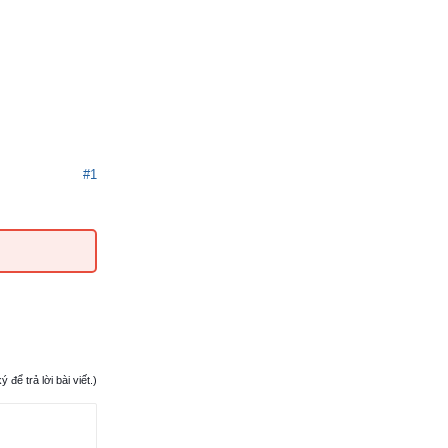
#1
ể trả lời bài viết.)